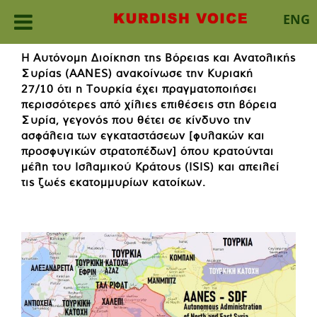
ENG
Skip
Η Αυτόνομη Διοίκηση της Βόρειας και Ανατολικής
to
Συρίας (
AANES
) ανακοίνωσε την
Κυριακή
content
27/10
ότι η Τουρκία έχει πραγματοποιήσει
περισσότερες από χίλιες επιθέσεις στη βόρεια
Συρία, γεγονός που θέτει σε κίνδυνο την
ασφάλεια των εγκαταστάσεων [φυλακών και
προσφυγικών στρατοπέδων] όπου κρατούνται
μέλη του Ισλαμικού Κράτους (ISIS) και απειλεί
τις ζωές εκατομμυρίων κατοίκων.