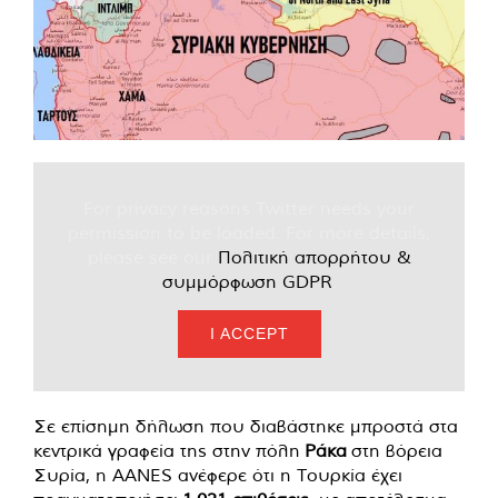
For privacy reasons Twitter needs your
permission to be loaded. For more details,
please see our
Πολιτική απορρήτου &
συμμόρφωση GDPR
.
I ACCEPT
Σε επίσημη δήλωση που διαβάστηκε μπροστά στα
κεντρικά γραφεία της στην πόλη
Ράκα
στη βόρεια
Συρία, η AANES ανέφερε ότι η Τουρκία έχει