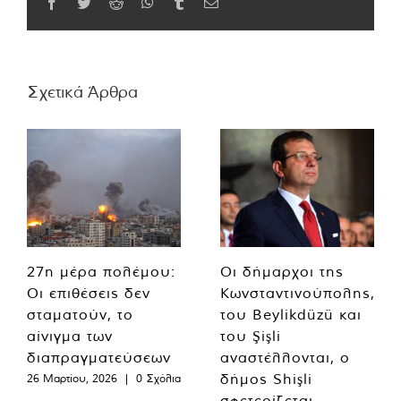
Facebook
Twitter
Reddit
WhatsApp
Tumblr
Email
Σχετικά Άρθρα
27η μέρα πολέμου:
Οι δήμαρχοι της
Οι επιθέσεις δεν
Κωνσταντινούπολης,
σταματούν, το
του Beylikdüzü και
αίνιγμα των
του Şişli
διαπραγματεύσεων
αναστέλλονται, ο
δήμος Shişli
26 Μαρτίου, 2026
|
0 Σχόλια
σφετερίζεται