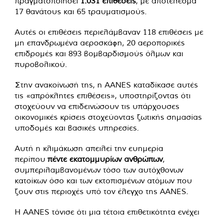
πραγματοποιήσει
1.031 επιθέσεις
, με αποτέλεσμα
17 θανάτους και 65 τραυματισμούς.
Αυτές οι επιθέσεις περιελάμβαναν 118 επιθέσεις με
μη επανδρωμένα αεροσκάφη, 20 αεροπορικές
επιδρομές και 893 βομβαρδισμούς όλμων και
πυροβολικού.
Στην ανακοίνωσή της, η AANES καταδίκασε αυτές
τις «απρόκλητες επιθέσεις», υποστηρίζοντας ότι
στοχεύουν να επιδεινώσουν τις υπάρχουσες
οικονομικές κρίσεις στοχεύοντας ζωτικής σημασίας
υποδομές και βασικές υπηρεσίες.
Αυτή η κλιμάκωση απειλεί την ευημερία
περίπου
πέντε εκατομμυρίων ανθρώπων
,
συμπεριλαμβανομένων τόσο των αυτόχθονων
κατοίκων όσο και των εκτοπισμένων ατόμων που
ζουν στις περιοχές υπό τον έλεγχο της AANES.
Η AANES τόνισε ότι μια τέτοια επιθετικότητα ενέχει