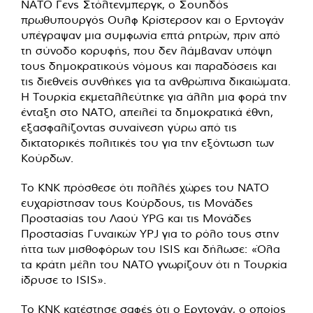
ΝΑΤΟ Γενς Στόλτενμπεργκ, ο Σουηδός
πρωθυπουργός Ουλφ Κρίστερσον και ο Ερντογάν
υπέγραψαν μια συμφωνία επτά ρητρών, πριν από
τη σύνοδο κορυφής, που δεν λάμβαναν υπόψη
τους δημοκρατικούς νόμους και παραδόσεις και
τις διεθνείς συνθήκες για τα ανθρώπινα δικαιώματα.
Η Τουρκία εκμεταλλεύτηκε για άλλη μια φορά την
ένταξη στο ΝΑΤΟ, απειλεί τα δημοκρατικά έθνη,
εξασφαλίζοντας συναίνεση γύρω από τις
δικτατορικές πολιτικές του για την εξόντωση των
Κούρδων.
Το KNK πρόσθεσε ότι πολλές χώρες του ΝΑΤΟ
ευχαρίστησαν τους Κούρδους, τις Μονάδες
Προστασίας του Λαού YPG και τις Μονάδες
Προστασίας Γυναικών YPJ για το ρόλο τους στην
ήττα των μισθοφόρων του ISIS και δήλωσε: «Όλα
τα κράτη μέλη του ΝΑΤΟ γνωρίζουν ότι η Τουρκία
ίδρυσε το ISIS».
Το KNK κατέστησε σαφές ότι ο Ερντογάν, ο οποίος