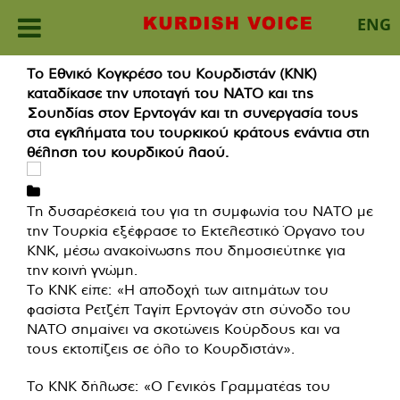
ENG
Skip
Το Εθνικό Κογκρέσο του Κουρδιστάν (KNK)
to
καταδίκασε την υποταγή του ΝΑΤΟ και της
content
Σουηδίας στον Ερντογάν και τη συνεργασία τους
στα εγκλήματα του τουρκικού κράτους ενάντια στη
θέληση του κουρδικού λαού.
Τη δυσαρέσκειά του για τη συμφωνία του ΝΑΤΟ με
την Τουρκία εξέφρασε το Εκτελεστικό Όργανο του
ΚΝΚ, μέσω ανακοίνωσης που δημοσιεύτηκε για
την κοινή γνώμη.
Το KNK είπε: «Η αποδοχή των αιτημάτων του
φασίστα Ρετζέπ Ταγίπ Ερντογάν στη σύνοδο του
ΝΑΤΟ σημαίνει να σκοτώνεις Κούρδους και να
τους εκτοπίζεις σε όλο το Κουρδιστάν».
Το KNK δήλωσε: «Ο Γενικός Γραμματέας του