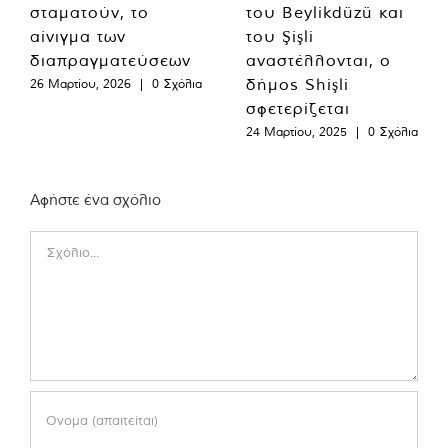
σταματούν, το
του Beylikdüzü και
αίνιγμα των
του Şişli
διαπραγματεύσεων
αναστέλλονται, ο
δήμος Shişli
26 Μαρτίου, 2026
|
0 Σχόλια
σφετερίζεται
24 Μαρτίου, 2025
|
0 Σχόλια
Αφήστε ένα σχόλιο
Comment