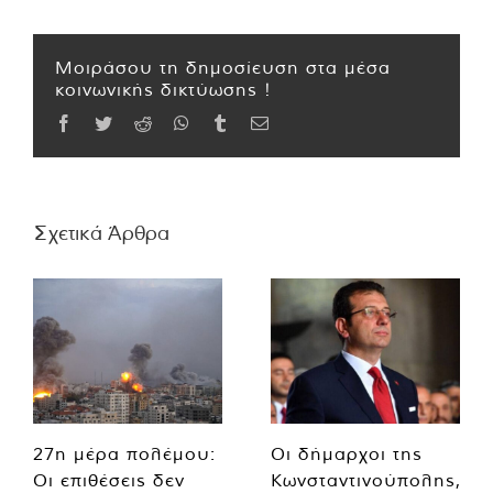
Μοιράσου τη δημοσίευση στα μέσα
κοινωνικής δικτύωσης !
Facebook
Twitter
Reddit
WhatsApp
Tumblr
Email
Σχετικά Άρθρα
27η μέρα πολέμου:
Οι δήμαρχοι της
Οι επιθέσεις δεν
Κωνσταντινούπολης,