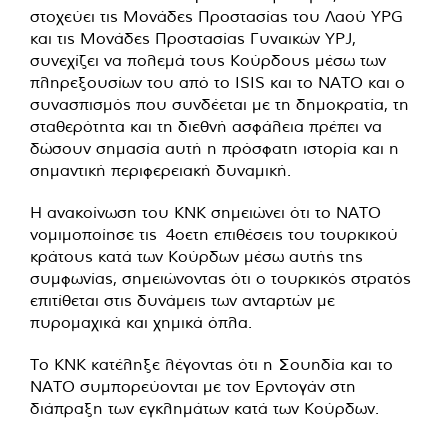
στοχεύει τις Μονάδες Προστασίας του Λαού YPG
και τις Μονάδες Προστασίας Γυναικών YPJ,
συνεχίζει να πολεμά τους Κούρδους μέσω των
πληρεξουσίων του από το ISIS και το ΝΑΤΟ και ο
συνασπισμός που συνδέεται με τη δημοκρατία, τη
σταθερότητα και τη διεθνή ασφάλεια πρέπει να
δώσουν σημασία αυτή η πρόσφατη ιστορία και η
σημαντική περιφερειακή δυναμική.
Η ανακοίνωση του KNK σημειώνει ότι το ΝΑΤΟ
νομιμοποίησε τις 4οετη επιθέσεις του τουρκικού
κράτους κατά των Κούρδων μέσω αυτής της
συμφωνίας, σημειώνοντας ότι ο τουρκικός στρατός
επιτίθεται στις δυνάμεις των ανταρτών με
πυρομαχικά και χημικά όπλα.
Το KNK κατέληξε λέγοντας ότι η Σουηδία και το
ΝΑΤΟ συμπορεύονται με τον Ερντογάν στη
διάπραξη των εγκλημάτων κατά των Κούρδων.