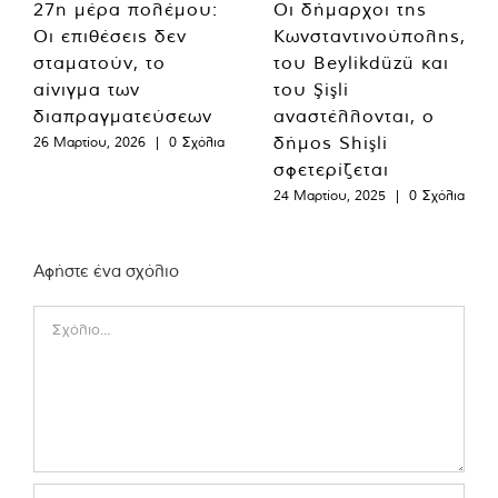
27η μέρα πολέμου:
Οι δήμαρχοι της
Οι επιθέσεις δεν
Κωνσταντινούπολης,
σταματούν, το
του Beylikdüzü και
αίνιγμα των
του Şişli
διαπραγματεύσεων
αναστέλλονται, ο
δήμος Shişli
26 Μαρτίου, 2026
|
0 Σχόλια
σφετερίζεται
24 Μαρτίου, 2025
|
0 Σχόλια
Αφήστε ένα σχόλιο
Comment