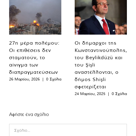
27η μέρα πολέμου:
Οι δήμαρχοι της
Οι επιθέσεις δεν
Κωνσταντινούπολης,
σταματούν, το
του Beylikdüzü και
αίνιγμα των
του Şişli
διαπραγματεύσεων
αναστέλλονται, ο
δήμος Shişli
26 Μαρτίου, 2026
|
0 Σχόλια
σφετερίζεται
24 Μαρτίου, 2025
|
0 Σχόλια
Αφήστε ένα σχόλιο
Comment