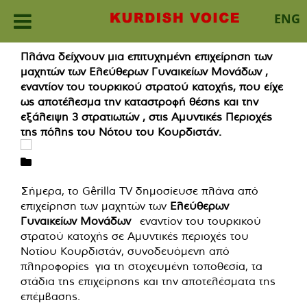
ENG
Skip
Πλάνα δείχνουν μια επιτυχημένη επιχείρηση των
to
μαχητών των Ε
λεύθερων Γυναικείων Μονάδων ,
content
εναντίον του τουρκικού στρατού κατοχής, που είχε
ως αποτέλεσμα την καταστροφή θέσης και την
εξάλειψη 3 στρατιωτών , στις Αμυντικές Περιοχές
της πόλης του Νότου του Κουρδιστάν.
Σήμερα, το Gêrilla TV δημοσίευσε πλάνα από
επιχείρηση των μαχητών των
Ε
λεύθερων
Γυναικείων Μονάδων
εναντίον του τουρκικού
στρατού κατοχής σε Αμυντικές περιοχές του
Νοτίου Κουρδιστάν, συνοδευόμενη από
πληροφορίες για τη στοχευμένη τοποθεσία, τα
στάδια της επιχείρησης και την αποτελέσματα της
επέμβασης.