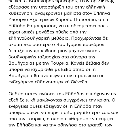
θετική. Ο Βούλγαρος πρόεδρος, Τέοντορ Ζίβκωφ,
εξέφρασε την υποστήριξή του στην ελληνική
κυβέρνηση, αναφέροντας μάλιστα στον Έλληνα
Υπουργό Εξωτερικών Κάρολο Παπούλια, ότι η
Ελλάδα θα μπορούσε, να αποδεσμεύσει όσες
στρατιωτικές μονάδες ήθελε από την
ελληνοβουλγαρική μεθόριο. Προχωρώντας δε
ακόμη περισσότερο ο Βούλγαρος πρόεδρος
διέταξε την προώθηση μιας μηχανοκίνητης
βουλγαρικής ταξιαρχίας στα σύνορα της
Βουλγαρίας με την Τουρκία. Κανείς βέβαια δεν
μπορεί να ισχυρισθεί με βεβαιότητα ότι η
Βουλγαρία θα αναμειγνυόταν στρατιωτικά σε
ενδεχόμενη ελληνοτουρκική διένεξη.
Οι δύο αυτές κινήσεις της Ελλάδος επιτάχυναν τις
εξελίξεις, κλιμακώνοντας συγχρόνως την κρίση. Οι
ενέργειες αυτές έδειχναν ότι η Ελλάδα ήταν
αποφασισμένη να πάρει πολύ μεγαλύτερο «ρίσκο»
από την Τουρκία, η οποία επιθυμούσε να κάμψει
την Ελλάδα και να την οδηγήσει στο τραπέζι των