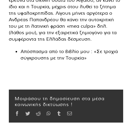
ίδιο και η Τουρκία, μέχρις ότου λυθεί το ζήτημα
της υφαλοκρηπίδας. Λίγους μήνες αργότερα ο
Ανδρέας Παπανδρέου θα κάνει την αυτοκριτική
του με τη λατινική φράση «mea culpa» δηλ.
(λάθος μου), για την εξαιρετικά ζημιογόνο για τα
συμφέροντα της Ελλάδας δέσμευση.
Απόσπασμα από το βιβλίο μου : «Σε τροχιά
σύγκρουσης με την Τουρκία»
Μοιράσου τη δημοσίευση στα μέσα
κοινωνικής δικτύωσης !
Facebook
Twitter
Reddit
WhatsApp
Tumblr
Email