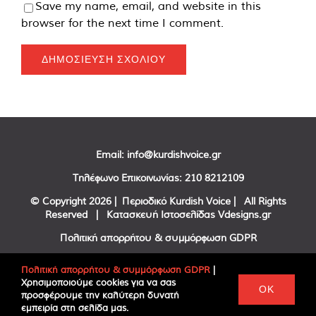
Save my name, email, and website in this
browser for the next time I comment.
Email:
info@kurdishvoice.gr
Τηλέφωνο Επικοινωνίας:
210 8212109
© Copyright
2026 | Περιοδικό Kurdish Voice | All Rights
Reserved | Κατασκευή Ιστοσελίδας
Vdesigns.gr
Πολιτική απορρήτου & συμμόρφωση GDPR
Πολιτική απορρήτου & συμμόρφωση GDPR
|
Χρησιμοποιούμε cookies για να σας
Facebook
Twitter
YouTube
OK
προσφέρουμε την καλύτερη δυνατή
εμπειρία στη σελίδα μας.