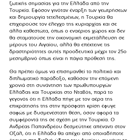
ζωτικής σημασίας για την Ελλάδα από την
Τουρκία. Εφόσον γινόταν έναρξη των γεωτρήσεων
και δημιουργία τετελεσμένων, η Τουρκία θα
επιχειρούσε τον έλεγχο της κυριαρχίας και σε
άλλα καθεστώτα, όπως ο εναέριος χώρος και δεν
θα σταματούσε την οικονομική εκμετάλλευση σε
μέρους του Αιγαίου, αλλά θα επέκτεινε τις
δραστηριότητες αυτές προοδευτικά μέχρι τον 25ο
μεσημβρινό όπως είναι η πάγια πρόθεσή της.
Θα πρέπει όμως να επισημανθεί το πολιτικό και
διπλωματικό παράδοξο, καθόσον την επόμενη
χρονιά στη συνάντηση των πρωθυπουργών
Ελλάδας και Τουρκίας στο Νταβός, παρά το
γεγονός ότι η Ελλάδα πήγε με τον αέρα της
επικράτησής της στην πρόσφατη κρίση έφυγε
σαφώς με δυσμενέστατη θέση, όσον αφορά τα
συμφέροντά της σε σχέση με την Τουρκία. Ο
Ανδρέας Παπανδρέου δεσμεύτηκε απέναντι στον
Οζάλ, ότι η Ελλάδα θα απέχει από οποιαδήποτε
έρευνα στα διεθνή ύδατα του Αιγαίου, αν κάνει το