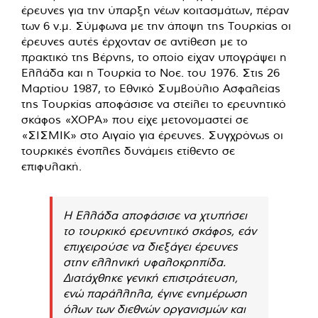
έρευνες για την ύπαρξη νέων κοιτασμάτων, πέραν
των 6 ν.μ. Σύμφωνα με την άποψη της Τουρκίας οι
έρευνες αυτές έρχονταν σε αντίθεση με το
πρακτικό της Βέρνης, το οποίο είχαν υπογράψει η
Ελλάδα και η Τουρκία το Νοε. του 1976. Στις 26
Μαρτίου 1987, το Εθνικό Συμβούλιο Ασφαλείας
της Τουρκίας αποφάσισε να στείλει το ερευνητικό
σκάφος «ΧΟΡΑ» που είχε μετονομαστεί σε
«ΣΙΣΜΙΚ» στο Αιγαίο για έρευνες. Συγχρόνως οι
τουρκικές ένοπλες δυνάμεις ετίθεντο σε
επιφυλακή.
Η Ελλάδα αποφάσισε να χτυπήσει
το τουρκικό ερευνητικό σκάφος, εάν
επιχειρούσε να διεξάγει έρευνες
στην ελληνική υφαλοκρηπίδα.
Διατάχθηκε γενική επιστράτευση,
ενώ παράλληλα, έγινε ενημέρωση
όλων των διεθνών οργανισμών και