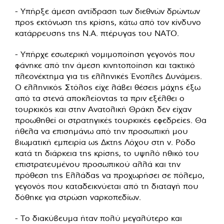
- Υπήρξε άμεση αντίδραση των διεθνών δρώντων
προς εκτόνωση της κρίσης, κάτω από τον κίνδυνο
κατάρρευσης της Ν.Α. πτέρυγας του ΝΑΤΟ.
- Υπήρχε εσωτερική νομιμοποίηση γεγονός που
φάνηκε από την άμεση κινητοποίηση και τακτικό
πλεονέκτημα για τις ελληνικές Ένοπλες Δυνάμεις.
Ο ελληνικός Στόλος είχε λάβει θέσεις μάχης έξω
από τα στενά αποκλείοντας τα πριν εξέλθει ο
τουρκικός και στην Ανατολική Θράκη δεν είχαν
προωθηθεί οι στρατηγικές τουρκικές εφεδρείες. Θα
ήθελα να επισημάνω από την προσωπική μου
βιωματική εμπειρία ως Δκτης Λόχου στη ν. Ρόδο
κατά τη διάρκεια της κρίσης, το υψηλό ηθικό του
επιστρατευμένου προσωπικού αλλά και την
πρόθεση της Ελλάδας να προχωρήσει σε πόλεμο,
γεγονός που καταδεικνύεται από τη διαταγή που
δόθηκε για στρώση ναρκοπεδίων.
- Το διακύβευμα ήταν πολύ μεγαλύτερο και