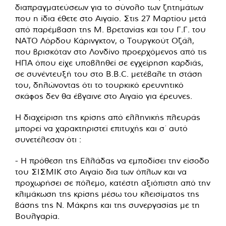
διαπραγματεύσεων για το σύνολο των ζητημάτων
που η ίδια έθετε στο Αιγαίο. Στις 27 Μαρτίου μετά
από παρέμβαση της Μ. Βρετανίας και του Γ.Γ. του
ΝΑΤΟ Λόρδου Κάρινγκτον, ο Τουργκούτ Οζάλ,
που βρισκόταν στο Λονδίνο προερχόμενος από τις
ΗΠΑ όπου είχε υποβληθεί σε εγχείρηση καρδιάς,
σε συνέντευξή του στο B.B.C. μετέβαλε τη στάση
του, δηλώνοντας ότι το τουρκικό ερευνητικό
σκάφος δεν θα έβγαινε στο Αιγαίο για έρευνες.
Η διαχείριση της κρίσης από ελληνικής πλευράς
μπορεί να χαρακτηριστεί επιτυχής και σ΄ αυτό
συνετέλεσαν ότι :
- Η πρόθεση της Ελλάδας να εμποδίσει την είσοδο
του ΣΙΣΜΙΚ στο Αιγαίο δια των όπλων και να
προχωρήσει σε πόλεμο, κατέστη αξιόπιστη από την
κλιμάκωση της κρίσης μέσω του κλεισίματος της
βάσης της Ν. Μάκρης και της συνεργασίας με τη
Βουλγαρία.