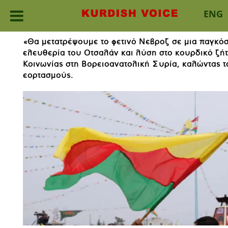
ENG
Skip
«Θα μετατρέψουμε το φετινό Νεβροζ σε μια παγκόσ
to
ελευθερία του Οτσαλάν και λύση στο κουρδικό ζή
content
Κοινωνίας στη Βορειοανατολική Συρία, καλώντας τ
εορτασμούς.