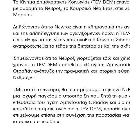
Το Κίνημα Δημοκρατικής Κοινωνίας (TEV-DEM) έκαν
με αφορμή το Νεβροζ, το Κουρδικό Νέο Έτος, στις 21
Μαρτίου.
Δηλώνοντας ότι το Newroz είναι η κληρονομιά της αν
και της αλληλεγγύης των αγωνιζόμενων λαών, η TE
είπε, «Η φωτιά της νίκης που ανάβει ο Kawa ο Σιδη
αντιπροσωπεύει το τέλος της δικτατορίας και της σκλ
Σημειώνοντας ότι το Νεβροζ γιορτάζεται εδώ και χιλι
χρόνια, το TEV-DEM πρόσθεσε, «Ο ηγέτης Αμπντουλ
Οτσαλάν ανέπτυξε την πραγματική και ιστορική φύση
Νεβροζ».
«Με αυτό το πνεύμα, θα μετατρέψουμε το φετινό Νε
μια ισχυρή παγκόσμια υποστήριξη που ζητά τη φυσι
ελευθερία του ηγέτη Αμπντουλάχ Οτσαλάν και μια λ
κουρδικό ζήτημα», ανέφερε η TEV-DEM, προσθέτοντ
επιμείνουμε επίσης στη συνέχιση της προστασίας για
ιστορικά μας κέρδη ».