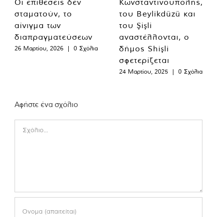
Οι επιθέσεις δεν
Κωνσταντινούπολης,
σταματούν, το
του Beylikdüzü και
αίνιγμα των
του Şişli
διαπραγματεύσεων
αναστέλλονται, ο
δήμος Shişli
26 Μαρτίου, 2026
|
0 Σχόλια
σφετερίζεται
24 Μαρτίου, 2025
|
0 Σχόλια
Αφήστε ένα σχόλιο
Comment