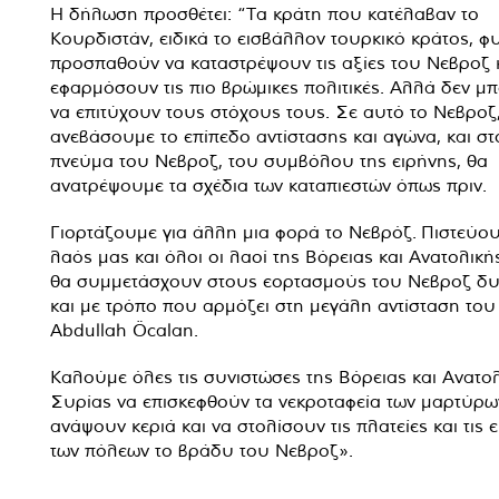
Η δήλωση προσθέτει: “Τα κράτη που κατέλαβαν το
Κουρδιστάν, ειδικά το εισβάλλον τουρκικό κράτος, φ
προσπαθούν να καταστρέψουν τις αξίες του Νεβροζ 
εφαρμόσουν τις πιο βρώμικες πολιτικές. Αλλά δεν μ
να επιτύχουν τους στόχους τους. Σε αυτό το Νεβροζ
ανεβάσουμε το επίπεδο αντίστασης και αγώνα, και στ
πνεύμα του Νεβροζ, του συμβόλου της ειρήνης, θα
ανατρέψουμε τα σχέδια των καταπιεστών όπως πριν.
Γιορτάζουμε για άλλη μια φορά το Νεβρόζ. Πιστεύου
λαός μας και όλοι οι λαοί της Βόρειας και Ανατολικ
θα συμμετάσχουν στους εορτασμούς του Νεβροζ δυ
και με τρόπο που αρμόζει στη μεγάλη αντίσταση του
Abdullah Öcalan.
Καλούμε όλες τις συνιστώσες της Βόρειας και Ανατο
Συρίας να επισκεφθούν τα νεκροταφεία των μαρτύρω
ανάψουν κεριά και να στολίσουν τις πλατείες και τις 
των πόλεων το βράδυ του Νεβροζ».