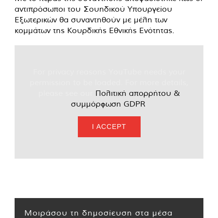
αντιπρόσωποι του Σουηδικού Υπουργείου
Εξωτερικών θα συναντηθούν με μέλη των
κομμάτων της Κουρδικής Εθνικής Ενότητας.
For privacy reasons YouTube needs your
permission to be loaded. For more details,
please see our
Πολιτική απορρήτου &
συμμόρφωση GDPR
.
I ACCEPT
Μοιράσου τη δημοσίευση στα μέσα