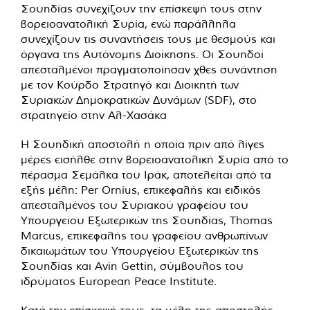
Σουηδίας συνεχίζουν την επίσκεψή τους στην
βορειοανατολική Συρία, ενώ παράλληλα
συνεχίζουν τις συναντήσεις τους με θεσμούς και
όργανα της Αυτόνομης Διοίκησης. Οι Σουηδοί
απεσταλμένοι πραγματοποίησαν χθες συνάντηση
με τον Κούρδο Στρατηγό και Διοικητή των
Συριακών Δημοκρατικών Δυνάμων (SDF), στο
στρατηγείο στην Αλ-Χασάκα
Η Σουηδική αποστολή η οποία πριν από λίγες
μέρες εισήλθε στην βορειοανατολική Συρία από το
πέρασμα Σεμάλκα του Ιράκ, αποτελείται από τα
εξής μέλη: Per Ornius, επικεφαλής και ειδικός
απεσταλμένος του Συριακού γραφείου του
Υπουργείου Εξωτερικών της Σουηδίας, Thomas
Marcus, επικεφαλής του γραφείου ανθρωπίνων
δικαιωμάτων του Υπουργείου Εξωτερικών της
Σουηδίας και Avin Gettin, σύμβουλος του
ιδρύματος European Peace Institute.
Κατά την επίσκεψή τους, τα μέλη της αποστολής