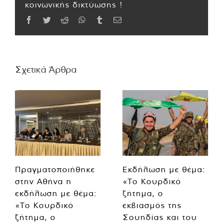
κοινωνικής δικτύωσης !
Facebook
Twitter
Reddit
WhatsApp
Tumblr
Email
Σχετικά Άρθρα
Πραγματοποιήθηκε
Εκδήλωση με θέμα:
στην Αθήνα η
«Το Κουρδικό
εκδήλωση με θέμα:
ζήτημα, ο
«Το Κουρδικό
εκβιασμός της
ζήτημα, ο
Σουηδίας και του