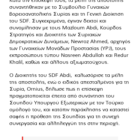
συναντήθηκαν με το Συμβούλιο Γυναικών
βορειοανατολικής Συρίας και τη Γενική Διοίκηση
του SDF. Συγκεκριμένα, έγιναν δεκτοί και
συνομίλησαν με τους Mazloum Abdi, Κούρδος
Στρατηγός και Διοικητής των Συριακών
Δημοκρατικών Δυνάμεων, Newroz Ahmed, αρχηγός
των Γυναικείων Μονάδων Προστασίας (YPJ), τους
εκπροσώπους τύπου Nasreen Abdullah και Redur
Khalil, καθώς και άλλους αξιωματούχους.
Ο Διοικητής του SDF Abdi, καλωσόρισε τα μέλη
της αποστολής, ενώ ο ειδικός απεσταλμένος για τη
Συρία, Ornius, δήλωσε πως η επίσκεψη
πραγματοποιείται έπειτα από συνάντηση του
Σουηδού Υπουργού Εξωτερικών με τον Τούρκο
ομόλογό του, και κατόπιν παράκλησης να καταστεί
σαφής η πρόθεση της Σουηδίας για τη συνεχή
συνεργασία και αλληλεγγύη της στην περιοχή.