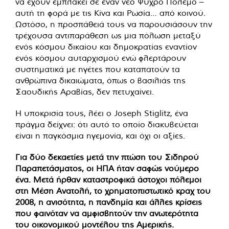
να έχουν εμπλακεί σε έναν νέο Ψυχρό Πόλεμο –
αυτή τη φορά με τις Κίνα και Ρωσία… από κοινού.
Ωστόσο, η προσπάθειά τους να παρουσιάσουν την
τρέχουσα αντιπαράθεση ως μια πόλωση μεταξύ
ενός κόσμου δικαίου και δημοκρατίας εναντίον
ενός κόσμου αυταρχισμού ενώ φλερτάρουν
συστηματικά με ηγέτες που καταπατούν τα
ανθρώπινα δικαιώματα, όπως ο βασιλιάς της
Σαουδικής Αραβίας, δεν πετυχαίνει.
Η υποκρισία τους, λέει ο Joseph Stiglitz, ένα
πράγμα δείχνει: ότι αυτό το οποίο διακυβεύεται
είναι η παγκόσμια ηγεμονία, και όχι οι αξίες.
Για δύο δεκαετίες μετά την πτώση του Σιδηρού
Παραπετάσματος, οι ΗΠΑ ήταν σαφώς νούμερο
ένα. Μετά ήρθαν καταστροφικά άστοχοι πόλεμοι
στη Μέση Ανατολή, το χρηματοπιστωτικό κραχ του
2008, η ανισότητα, η πανδημία και άλλες κρίσεις
που φαινόταν να αμφισβητούν την ανωτερότητα
του οικονομικού μοντέλου της Αμερικής.