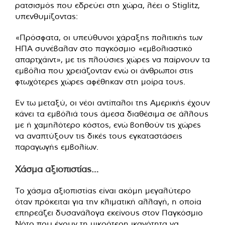
ρατσισμός που εδρεύει στη χώρα, λέει ο Stiglitz,
υπενθυμίζοντας:
«Πρόσφατα, οι υπεύθυνοι χάραξης πολιτικής των
ΗΠΑ συνέβαλαν στο παγκόσμιο «εμβολιαστικό
απαρτχάιντ», με τις πλούσιες χώρες να παίρνουν τα
εμβόλια που χρειάζονταν ενώ οι άνθρωποι στις
φτωχότερες χώρες αφέθηκαν στη μοίρα τους.
Εν τω μεταξύ, οι νέοι αντίπαλοι της Αμερικής έχουν
κάνει τα εμβόλιά τους άμεσα διαθέσιμα σε άλλους
με ή χαμηλότερο κόστος, ενώ βοηθούν τις χώρες
να αναπτύξουν τις δικές τους εγκαταστάσεις
παραγωγής εμβολίων.
Xάσμα αξιοπιστίας…
Το χάσμα αξιοπιστίας είναι ακόμη μεγαλύτερο
όταν πρόκειται για την κλιματική αλλαγή, η οποία
επηρεάζει δυσανάλογα εκείνους στον Παγκόσμιο
Νότο που έχουν τη μικρότερη ικανότητα να