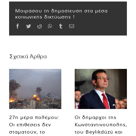
Μοιράσου τη δημοσίευση στα μέσα
κοινωνικής δικτύωσης !
Facebook
Twitter
Reddit
WhatsApp
Tumblr
Email
Σχετικά Άρθρα
27η μέρα πολέμου:
Οι δήμαρχοι της
Οι επιθέσεις δεν
Κωνσταντινούπολης,
σταματούν, το
του Beylikdüzü και