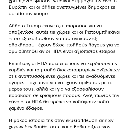
χρειάζονται φίλους. Φυσικοί σύμμαχοί της είναι η
Ευρώπη και οι άλλες ανεπτυγμένες δημοκρατίες
σε όλο τον κόσμο.
Αλλά ο Trump έκανε ό,τι μπορούσε για να
αποξενώσει αυτές τις χώρες και οι Ρεπουμπλικάνοι
–που εξακολουθούν να του ανήκουν εξ
ολοκλήρου– έχουν δώσει πολλούς λόγους για να
αμφισβητηθεί αν οι ΗΠΑ είναι αξιόπιστος εταίρος.
Επιπλέον, οι ΗΠΑ πρέπει επίσης να κερδίσουν τις
καρδιές και τα μυαλά δισεκατομμυρίων ανθρώπων
στις αναπτυσσόμενες χώρες και τις αναδυόμενες
αγορές – όχι μόνο για να έχουν αριθμούς με το
μέρος τους, αλλά και για να εξασφαλίσουν
πρόσβαση σε κρίσιμους πόρους. Αναζητώντας την
εύνοια, οι ΗΠΑ θα πρέπει να καλύψουν πολύ
χαμένο έδαφος.
Η μακρά ιστορία της στην εκμετάλλευση άλλων
χωρών δεν βοηθά, ούτε και ο βαθιά ριζωμένος