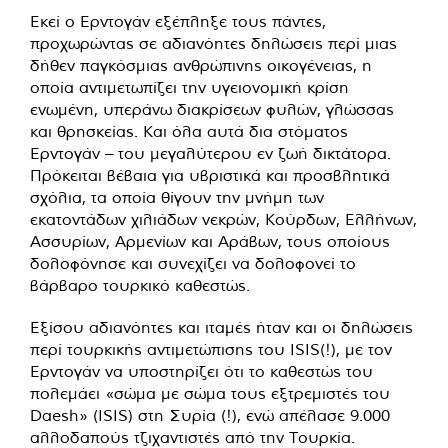
Εκεί ο Ερντογάν εξέπληξε τους πάντες,
προχωρώντας σε αδιανόητες δηλώσεις περί μιας
δήθεν παγκόσμιας ανθρώπινης οικογένειας, η
οποία αντιμετωπίζει την υγειονομική κρίση
ενωμένη, υπεράνω διακρίσεων φυλών, γλώσσας
και θρησκείας. Και όλα αυτά δια στόματος
Ερντογάν – του μεγαλύτερου εν ζωή δικτάτορα.
Πρόκειται βέβαια για υβριστικά και προσβλητικά
σχόλια, τα οποία θίγουν την μνήμη των
εκατοντάδων χιλιάδων νεκρών, Κούρδων, Ελλήνων,
Ασσυρίων, Αρμενίων και Αράβων, τους οποίους
δολοφόνησε και συνεχίζει να δολοφονεί το
βάρβαρο τουρκικό καθεστώς.
Εξίσου αδιανόητες και ιταμές ήταν και οι δηλώσεις
περί τουρκικής αντιμετώπισης του ISIS(!), με τον
Ερντογάν να υποστηρίζει ότι το καθεστώς του
πολεμάει «σώμα με σώμα τους εξτρεμιστές του
Daesh» (ISIS) στη Συρία (!), ενώ απέλασε 9.000
αλλοδαπούς τζιχαντιστές από την Τουρκία.