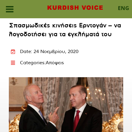
ENG
Skip
Σπασμωδικές κινήσεις Ερντογάν – να
to
λογοδοτήσει για τα εγκλήματά του
content
Date: 24 Νοεμβρίου, 2020
Categories:
Απόψεις