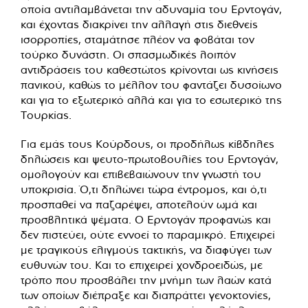
οποία αντιλαμβάνεται την αδυναμία του Ερντογάν,
και έχοντας διακρίνει την αλλαγή στις διεθνείς
ισορροπίες, σταμάτησε πλέον να φοβάται τον
τούρκο δυνάστη. Οι σπασμωδικές λοιπόν
αντιδράσεις του καθεστώτος κρίνονται ως κινήσεις
πανικού, καθώς το μέλλον του φαντάζει δυσοίωνο
και για το εξωτερικό αλλά και για το εσωτερικό της
Τουρκίας.
Για εμάς τους Κούρδους, οι προδήλως κίβδηλες
δηλώσεις και ψευτο-πρωτοβουλίες του Ερντογάν,
ομολογούν και επιβεβαιώνουν την γνωστή του
υποκρισία. Ό,τι δηλώνει τώρα έντρομος, και ό,τι
προσπαθεί να παζαρέψει, αποτελούν ωμά και
προσβλητικά ψέματα. Ο Ερντογάν προφανώς και
δεν πιστεύει, ούτε εννοεί το παραμικρό. Επιχειρεί
με τραγικούς ελιγμούς τακτικής, να διαφύγει των
ευθυνών του. Και το επιχειρεί χονδροειδώς, με
τρόπο που προσβάλει την μνήμη των λαών κατά
των οποίων διέπραξε και διαπράττει γενοκτονίες,