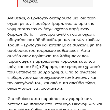
Τουρκία.
Αντιθέτως, ο Ερντογάν διατηρούσε μία ιδιαίτερη
σχέση με τον Πρόεδρο Τραμπ, ενώ τα όρια της
νομιμότητας της εν λόγω σχέσης παρέμεναν
διαρκώς θολά. Η σίγουρα ανήθικη αυτή σχέση,
οδηγούσε σε αλληλοκάλυψη των στενών κύκλων
Τραμπ – Ερντογάν και κατέληξε σε συγκάλυψη της
ασυδοσίας του τουρκικού καθεστώτος. Αυτό
συνέβη στην περίπτωση της Χάλκμπανκ που
παράκαμψε τις αμερικανικές κυρώσεις κατά του
Ιράν, και του Ρεζά Ζαράμπ, του εμπόρου χρυσού
που ξέπλενε το μαύρο χρήμα. Όλα τα ανωτέρω
επιβαρύνουν και στοιχειώνουν τον Ερντογάν και
την οικογένειά του, και από αυτά σπεύδει τώρα,
όπως – όπως, να προστατευτεί.
Στα πλαίσια αυτά παραίτησε τον γαμπρό του,
Μπεράτ Αλμπαϊράκ από υπουργό Οικονομικών και
υποσχέθηκε δήθεν μεταρρυθμίσεις για τον