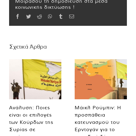
Μοιράσου τη δημοσίευση στα μέσα
κοινωνικής δικτύωσης !
Facebook
Twitter
Reddit
WhatsApp
Tumblr
Email
Σχετικά Άρθρα
Ανάλυση: Ποιες
Μάικλ Ρούμπιν: Η
είναι οι επιλογές
προσπάθεια
των Κούρδων της
κατευνασμού του
Συρίας σε
Ερντογάν για το