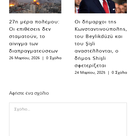
27η μέρα πολέμου:
Οι δήμαρχοι της
Οι επιθέσεις δεν
Κωνσταντινούπολης,
σταματούν, το
του Beylikdüzü και
αίνιγμα των
του Şişli
διαπραγματεύσεων
αναστέλλονται, ο
δήμος Shişli
26 Μαρτίου, 2026
|
0 Σχόλια
σφετερίζεται
24 Μαρτίου, 2025
|
0 Σχόλια
Αφήστε ένα σχόλιο
Comment