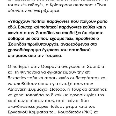
τουρκικές εκλογές, ο Κρίστερσον απάντησε: «Είναι
αδύνατον να γνωρίζουμε».
«Υπάρχουν πολλοί παράγοντες που παίζουν ρόλο
εδώ. Εσωτερικοί πολιτικοί παράγοντες καθώς και η
ικανότητα της Σουηδίας να αποδείξει ότι είμαστε
σοβαροί με όσα που έχουμε πει», πρόσθεσε ο
Σουηδός πρωθυπουργός, αναφερόμενος στο
χρονοδιάγραμμα έγκρισης του σουηδικού
αιτήματος από την Τουρκία.
Ο πόλεμος στην Ουκρανία ανάγκασε τη Σουηδία
και τη Φινλανδία να εγκαταλείψουν την επί
δεκαετίες πολιτική στρατιωτικής ουδετερότητας και
να υποβάλουν αίτηση για ένταξή τους στην
Ατλαντική Συμμαχία. Ωστόσο, η Τουρκία απείλησε
να χρησιμοποιήσει το δικαίωμα αρνησικυρίας της
κατά των αιτήσεών τους, εκτός εάν οι δύο
σκανδιναβικές χώρες λάβουν μέτρα κατά του
Εργατικού Κόμματος του Κουρδιστάν (PKK) και