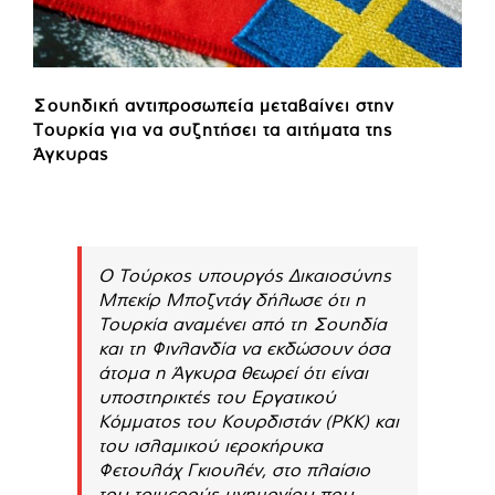
Σουηδική αντιπροσωπεία μεταβαίνει στην
Τουρκία για να συζητήσει τα αιτήματα της
Άγκυρας
Ο Τούρκος υπουργός Δικαιοσύνης
Μπεκίρ Μποζντάγ δήλωσε ότι η
Τουρκία αναμένει από τη Σουηδία
και τη Φινλανδία να εκδώσουν όσα
άτομα η Άγκυρα θεωρεί ότι είναι
υποστηρικτές του Εργατικού
Κόμματος του Κουρδιστάν (PKK) και
του ισλαμικού ιεροκήρυκα
Φετουλάχ Γκιουλέν, στο πλαίσιο
του τριμερούς μνημονίου που