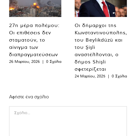
27η μέρα πολέμου:
Οι δήμαρχοι της
Οι επιθέσεις δεν
Κωνσταντινούπολης,
σταματούν, το
του Beylikdüzü και
αίνιγμα των
του Şişli
διαπραγματεύσεων
αναστέλλονται, ο
δήμος Shişli
26 Μαρτίου, 2026
|
0 Σχόλια
σφετερίζεται
24 Μαρτίου, 2025
|
0 Σχόλια
Αφήστε ένα σχόλιο
Comment