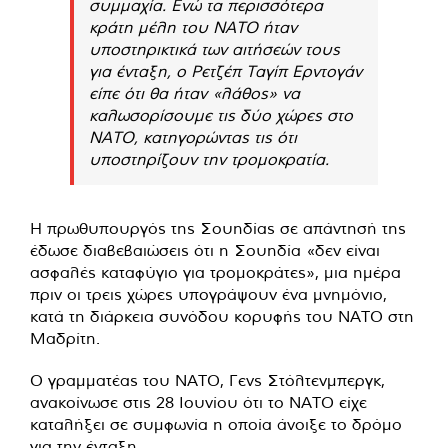
συμμαχία. Ενώ τα περισσότερα
κράτη μέλη του ΝΑΤΟ ήταν
υποστηρικτικά των αιτήσεών τους
για ένταξη, ο Ρετζέπ Ταγίπ Ερντογάν
είπε ότι θα ήταν «λάθος» να
καλωσορίσουμε τις δύο χώρες στο
ΝΑΤΟ, κατηγορώντας τις ότι
υποστηρίζουν την τρομοκρατία.
Η πρωθυπουργός της Σουηδίας σε απάντησή της
έδωσε διαβεβαιώσεις ότι η Σουηδία «δεν είναι
ασφαλές καταφύγιο για τρομοκράτες», μια ημέρα
πριν οι τρεις χώρες υπογράψουν ένα μνημόνιο,
κατά τη διάρκεια συνόδου κορυφής του ΝΑΤΟ στη
Μαδρίτη.
Ο γραμματέας του ΝΑΤΟ, Γενς Στόλτενμπεργκ,
ανακοίνωσε στις 28 Ιουνίου ότι το ΝΑΤΟ είχε
καταλήξει σε συμφωνία η οποία άνοιξε το δρόμο
για την ένταξη.