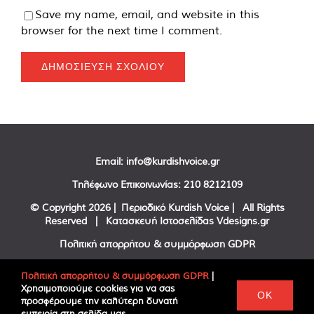
Save my name, email, and website in this
browser for the next time I comment.
Email:
info@kurdishvoice.gr
Τηλέφωνο Επικοινωνίας:
210 8212109
© Copyright
2026 | Περιοδικό Kurdish Voice | All Rights
Reserved | Κατασκευή Ιστοσελίδας
Vdesigns.gr
Πολιτική απορρήτου & συμμόρφωση GDPR
Πολιτική απορρήτου & συμμόρφωση GDPR
|
Χρησιμοποιούμε cookies για να σας
Facebook
Twitter
YouTube
OK
προσφέρουμε την καλύτερη δυνατή
εμπειρία στη σελίδα μας.