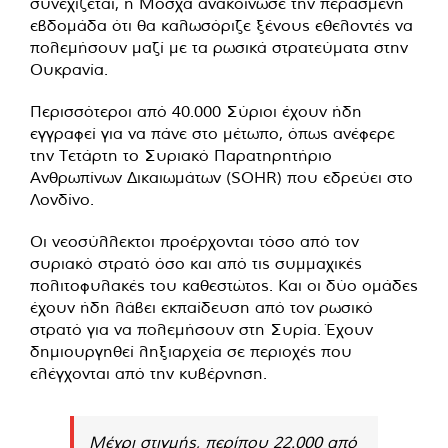
συνεχίζεται, η Μόσχα ανακοίνωσε την περασμένη
εβδομάδα ότι θα καλωσόριζε ξένους εθελοντές να
πολεμήσουν μαζί με τα ρωσικά στρατεύματα στην
Ουκρανία.
Περισσότεροι από 40.000 Σύριοι έχουν ήδη
εγγραφεί για να πάνε στο μέτωπο, όπως ανέφερε
την Τετάρτη το Συριακό Παρατηρητήριο
Ανθρωπίνων Δικαιωμάτων (SOHR) που εδρεύει στο
Λονδίνο.
Οι νεοσύλλεκτοι προέρχονται τόσο από τον
συριακό στρατό όσο και από τις συμμαχικές
πολιτοφυλακές του καθεστώτος. Και οι δύο ομάδες
έχουν ήδη λάβει εκπαίδευση από τον ρωσικό
στρατό για να πολεμήσουν στη Συρία. Έχουν
δημιουργηθεί ληξιαρχεία σε περιοχές που
ελέγχονται από την κυβέρνηση.
Μέχρι στιγμής, περίπου 22.000 από