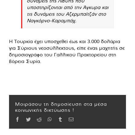
δυνάμεις της Λιβύης που
υποστηρίζονται από την Άγκυρα και
τις δυνάμεις του Αζερμπαϊτζάν στο
Ναγκόρνο-Καραμπάχ.
Η Τουρκία έχει υποσχεθεί έως και 3.000 δολάρια
για Σύριους νεοσύλλεκτους, είπε ένας μαχητής σε
δημοσιογράφο του Γαλλικού Πρακτορείου στη
βόρεια Συρία.
Μοιράσου τη δημοσίευση στα μέσα
κοινωνικής δικτύωσης !
Facebook
Twitter
Reddit
WhatsApp
Tumblr
Email