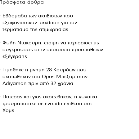
Πρόσφατα άρθρα
Εβδομάδα των ακτιβιστών που
εξαφανίστηκαν: έκκληση για τον
τερματισμό της ατιμωρησίας
Φυλή Ντακούρη: έτοιμη να περιορίσει τις
συγκρούσεις στην αποτροπή προσπαθειών
εξέγερσης.
Τιμήθηκε η μνήμη 28 Κούρδων που
σκοτώθηκαν στο Όρος Μπεζάρ στην
Adıyaman πριν από 32 χρόνια
Πατέρας και γιος σκοτώθηκαν, η γυναίκα
τραυματίστηκε σε ένοπλη επίθεση στη
Χομς.