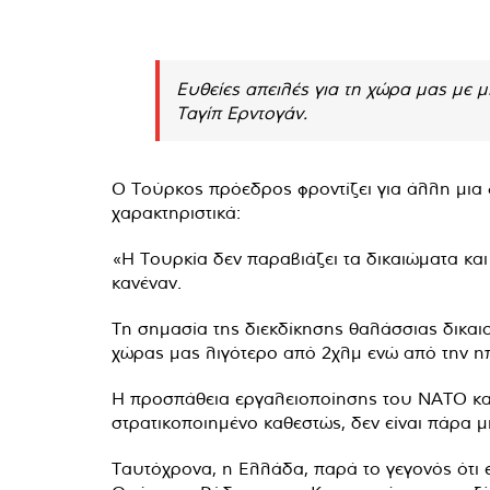
Ευθείες απειλές για τη χώρα μας με 
Ταγίπ Ερντογάν.
Ο Τούρκος πρόεδρος φροντίζει για άλλη μια
χαρακτηριστικά:
«Η Τουρκία δεν παραβιάζει τα δικαιώματα και
κανέναν.
Τη σημασία της διεκδίκησης θαλάσσιας δικαιο
χώρας μας λιγότερο από 2χλμ ενώ από την ηπ
Η προσπάθεια εργαλειοποίησης του ΝΑΤΟ και
στρατικοποιημένο καθεστώς, δεν είναι πάρα μ
Ταυτόχρονα, η Ελλάδα, παρά το γεγονός ότι ε