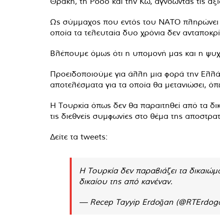
Θράκη, τη Ρόδο και την Κω, αγνοώντας τις αξί
Ως σύμμαχος που εντός του ΝΑΤΟ πληρώνει α
οποία τα τελευταία δυο χρόνια δεν ανταποκρ
Βλέπουμε όμως ότι η υπομονή μας και η ψυχ
Προειδοποιούμε για άλλη μια φορά την Ελλάδα
αποτελέσματα για τα οποία θα μετανιώσει, όπ
Η Τουρκία όπως δεν θα παραιτηθεί από τα δικ
τις διεθνείς συμφωνίες στο θέμα της αποστρα
Δείτε τα tweets:
Η Τουρκία δεν παραβιάζει τα δικαιώμα
δικαίου της από κανέναν.
— Recep Tayyip Erdoğan (@RTErdog