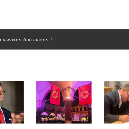
ινωνικής δικτύωσης !