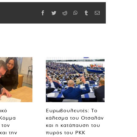
Facebook
Twitter
Reddit
WhatsApp
Tumblr
Email
ικό
Ευρωβουλευτές: Το
 Κόμμα
κάλεσμα του Οτσαλάν
 τον
και η κατάπαυση του
και την
πυρός του PKK