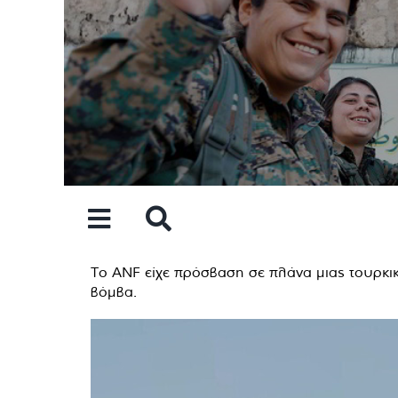
Skip
to
content
To ANF είχε πρόσβαση σε πλάνα μιας τουρκικ
βόμβα.