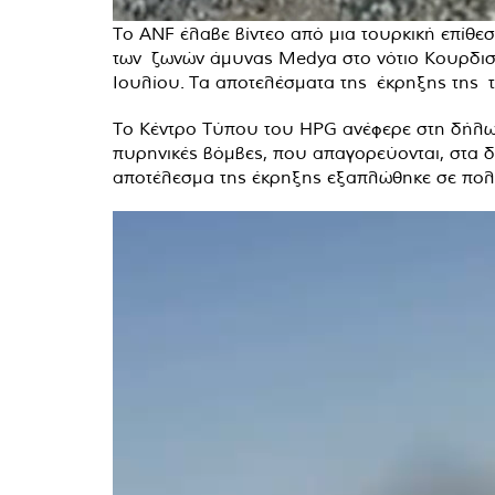
Το ANF έλαβε βίντεο από μια τουρκική επίθεσ
των ζωνών άμυνας Medya στο νότιο Κουρδιστά
Ιουλίου. Τα αποτελέσματα της έκρηξης της τα
Το Κέντρο Τύπου του HPG ανέφερε στη δήλωσή
πυρηνικές βόμβες, που απαγορεύονται, στα δυ
αποτέλεσμα της έκρηξης εξαπλώθηκε σε πολ
Πρόγραμμα
Αναπαραγωγής
Βίντεο