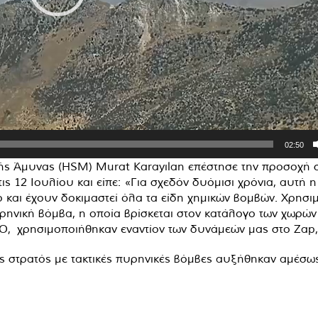
02:50
κής Άμυνας (HSM) Murat Karayılan επέστησε την προσοχή
ς 12 Ιουλίου και είπε: «Για σχεδόν δυόμισι χρόνια, αυτή η
 και έχουν δοκιμαστεί όλα τα είδη χημικών βομβών. Χρησι
ρηνική βόμβα, η οποία βρίσκεται στον κατάλογο των χωρώ
Ο, χρησιμοποιήθηκαν εναντίον των δυνάμεών μας στο Zap, 
ός στρατός με τακτικές πυρηνικές βόμβες αυξήθηκαν αμέσω