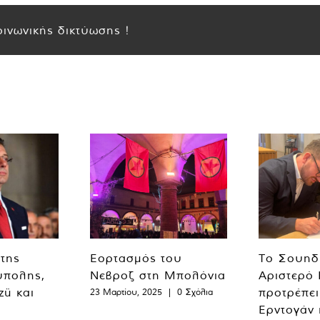
ινωνικής δικτύωσης !
 της
Εορτασμός του
Το Σουηδ
ύπολης,
Νεβροζ στη Μπολόνια
Αριστερό
zü και
προτρέπει
23 Μαρτίου, 2025
|
0 Σχόλια
Ερντογάν 