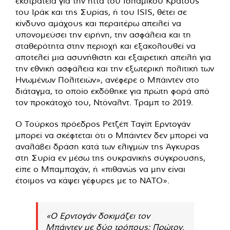
εκστρατεία για την ήττα του Ισλαμικού Κράτους
του Ιράκ και της Συρίας, ή του ISIS, θέτει σε
κίνδυνο αμάχους και περαιτέρω απειλεί να
υπονομεύσει την ειρήνη, την ασφάλεια και τη
σταθερότητα στην περιοχή και εξακολουθεί να
αποτελεί μια ασυνήθιστη και εξαιρετική απειλή για
την εθνική ασφάλεια και την εξωτερική πολιτική των
Ηνωμένων Πολιτειών», ανέφερε ο Μπάιντεν στο
διάταγμα, το οποίο εκδόθηκε για πρώτη φορά από
τον προκάτοχό του, Ντόναλντ. Τραμπ το 2019.
Ο Τούρκος πρόεδρος Ρετζέπ Ταγίπ Ερντογάν
μπορεί να σκέφτεται ότι ο Μπάιντεν δεν μπορεί να
αναλάβει δράση κατά των ελιγμών της Άγκυρας
στη Συρία εν μέσω της ουκρανικής σύγκρουσης,
είπε ο Μπαμπαχάν, ή «πιθανώς να μην είναι
έτοιμος να κάψει γέφυρες με το ΝΑΤΟ».
«Ο Ερντογάν δοκιμάζει τον
Μπάιντεν με δύο τρόπους: Πρώτον,