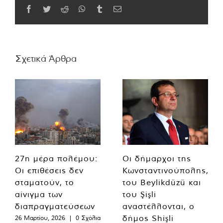
Facebook
Twitter
Reddit
WhatsApp
Tumblr
Email
Σχετικά Άρθρα
27η μέρα πολέμου:
Οι δήμαρχοι της
Οι επιθέσεις δεν
Κωνσταντινούπολης,
σταματούν, το
του Beylikdüzü και
αίνιγμα των
του Şişli
διαπραγματεύσεων
αναστέλλονται, ο
δήμος Shişli
26 Μαρτίου, 2026
|
0 Σχόλια