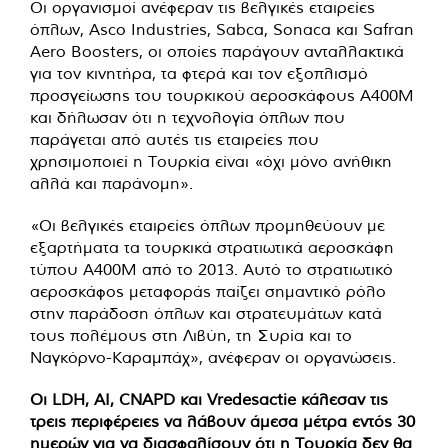
Οι οργανισμοί ανέφεραν τις βελγικές εταιρείες
όπλων, Asco Industries, Sabca, Sonaca και Safran
Aero Boosters, οι οποίες παράγουν ανταλλακτικά
για τον κινητήρα, τα φτερά και τον εξοπλισμό
προσγείωσης του τουρκικού αεροσκάφους A400M
και δήλωσαν ότι η τεχνολογία όπλων που
παράγεται από αυτές τις εταιρείες που
χρησιμοποιεί η Τουρκία είναι «όχι μόνο ανήθικη
αλλά και παράνομη».
«Οι βελγικές εταιρείες όπλων προμηθεύουν με
εξαρτήματα τα τουρκικά στρατιωτικά αεροσκάφη
τύπου A400M από το 2013. Αυτό το στρατιωτικό
αεροσκάφος μεταφοράς παίζει σημαντικό ρόλο
στην παράδοση όπλων και στρατευμάτων κατά
τους πολέμους στη Λιβύη, τη Συρία και το
Ναγκόρνο-Καραμπάχ», ανέφεραν οι οργανώσεις.
Οι LDH, AI, CNAPD και Vredesactie κάλεσαν τις
τρεις περιφέρειες να λάβουν άμεσα μέτρα εντός 30
ημερών για να διασφαλίσουν ότι η Τουρκία δεν θα