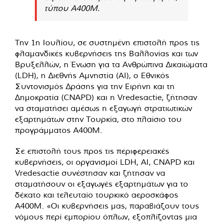
τύπου A400M.
Την 1η Ιουλίου, σε συστημένη επιστολή προς τις
φλαμανδικές κυβερνήσεις της Βαλλονίας και των
Βρυξελλών, η Ένωση για τα Ανθρώπινα Δικαιώματα
(LDH), η Διεθνής Αμνηστία (AI), ο Εθνικός
Συντονισμός Δράσης για την Ειρήνη και τη
Δημοκρατία (CNAPD) και η Vredesactie, ζήτησαν
να σταματήσει αμέσως η εξαγωγή στρατιωτικών
εξαρτημάτων στην Τουρκία, στο πλαίσιο του
προγράμματος A400M.
Σε επιστολή τους προς τις περιφερειακές
κυβερνήσεις, οι οργανισμοί LDH, AI, CNAPD και
Vredesactie συνέστησαν και ζήτησαν να
σταματήσουν οι εξαγωγές εξαρτημάτων για το
δέκατο και τελευταίο τουρκικό αεροσκάφος
A400M. «Οι κυβερνήσεις μας, παραβιάζουν τους
νόμους περί εμπορίου όπλων, εξοπλίζοντας μια