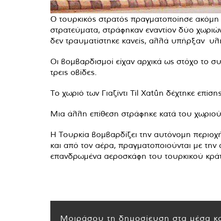
Ο τουρκικός στρατός πραγματοποίησε ακόμη 
στρατεύματα, στράφηκαν εναντίον δύο χωριών
δεν τραυματίστηκε κανείς, αλλά υπήρξαν υλι
Οι βομβαρδισμοί είχαν αρχικά ως στόχο το σ
τρεις οβίδες.
Το χωριό των Γιαζίντι Til Xatûn δέχτηκε επίσ
Μια άλλη επίθεση στράφηκε κατά του χωριού 
Η Τουρκία βομβαρδίζει την αυτόνομη περιοχή
και από τον αέρα, πραγματοποιούνται με την d
επανδρωμένα αεροσκάφη του τουρκικού κράτο
Μοιράσου τη δημοσίευση στα μέσα κο