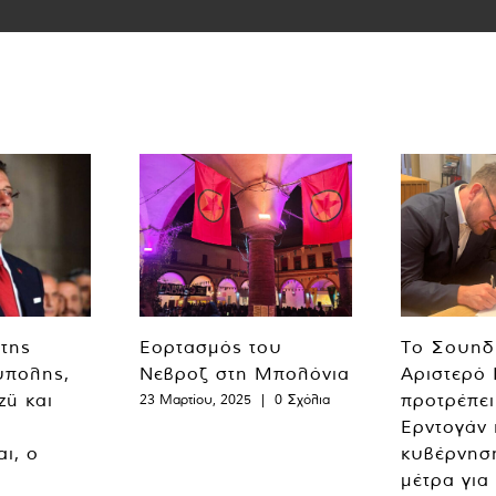
 της
Εορτασμός του
Το Σουηδ
ύπολης,
Νεβροζ στη Μπολόνια
Αριστερό
zü και
προτρέπει
23 Μαρτίου, 2025
|
0 Σχόλια
Ερντογάν 
ι, ο
κυβέρνησ
μέτρα για