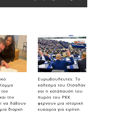
ικό
Ευρωβουλευτές: Το
 Κόμμα
κάλεσμα του Οτσαλάν
 τον
και η κατάπαυση του
και την
πυρός του PKK
η να λάβουν
φέρνουν μια ιστορική
 μια διαρκή
ευκαιρία για ειρήνη