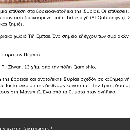
μια επίθεση στα βορειοανατολικά της Συρίας. Οι επιθέσει
 στην αυτοδιοικούμενη πόλη Tirbespiyê (Al-Qahtaniyya). 
κές ζημιές.
υριακό χωριό Τιλ Έμπας. Ένα σημείο ελέγχου των συριακών 
ης πυρά την Πέμπτη.
Til Zîwan, 13 χλμ. από την πόλη Qamishlo.
 της βόρειας και ανατολικής Συρίας σχεδόν σε καθημερινή 
e facto έγκριση της διεθνούς κοινότητας. Την Τρίτη, δύο ά
υς στη Μανμπίτζ. Ένα από τα θύματα ήταν ανήλικο.
ινωνικής δικτύωσης !