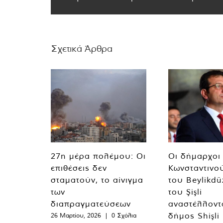
Σχετικά Άρθρα
27η μέρα πολέμου: Οι
Οι δήμαρχοι
επιθέσεις δεν
Κωνσταντινο
σταματούν, το αίνιγμα
του Beylikdü
των
του Şişli
διαπραγματεύσεων
αναστέλλοντα
δήμος Shişli
26 Μαρτίου, 2026
|
0 Σχόλια