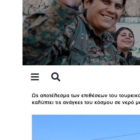
Skip
to
content
Ως αποτέλεσμα των επιθέσεων του τουρκικ
καλύπτει τις ανάγκες του κόσμου σε νερό μ