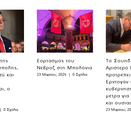
 της
Εορτασμός του
Το Σουηδ
ύπολης,
Νεβροζ στη Μπολόνια
Αριστερό
zü και
προτρέπει
23 Μαρτίου, 2025
|
0 Σχόλια
Ερντογάν 
ι, ο
κυβέρνησ
μέτρα για
και ουσια
|
0 Σχόλια
23 Μαρτίου, 2