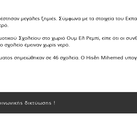
έστησαν μεγάλες ζημιές. Σύμφωνα με τα στοιχεία του Εκπα
ερό.
τικού Σχολείου στο χωριό Ουμ Ελ Ρεμπί, είπε ότι οι συνθήκ
το σχολείο έμειναν χωρίς νερό.
ύματος σημειώθηκαν σε 46 σχολεία. Ο Hisên Mihemed υπογρ
ινωνικής δικτύωσης !