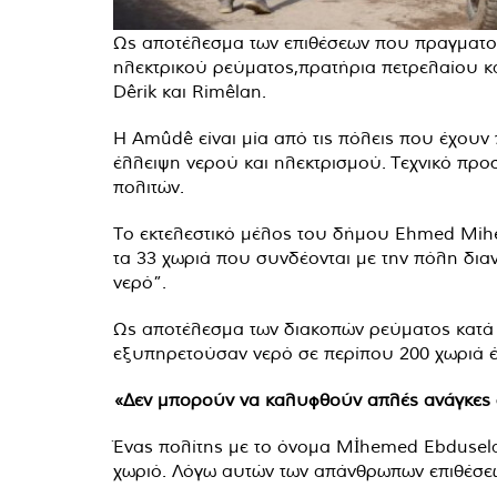
Ως αποτέλεσμα των επιθέσεων που πραγματοπο
ηλεκτρικού ρεύματος,πρατήρια πετρελαίου και 
Dêrik και Rimêlan.
Η Amûdê είναι μία από τις πόλεις που έχουν
έλλειψη νερού και ηλεκτρισμού. Τεχνικό προσω
πολιτών.
Το εκτελεστικό μέλος του δήμου Ehmed Mihem
τα 33 χωριά που συνδέονται με την πόλη διαν
νερό”.
Ως αποτέλεσμα των διακοπών ρεύματος κατά τ
εξυπηρετούσαν νερό σε περίπου 200 χωριά έχ
«Δεν μπορούν να καλυφθούν απλές ανάγκες 
Ένας πολίτης με το όνομα Mİhemed Ebdusela
χωριό. Λόγω αυτών των απάνθρωπων επιθέσεω