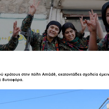
ού κράτους στην πόλη Amûdê, εκατοντάδες σχολεία έμει
ε βυτιοφόρα.