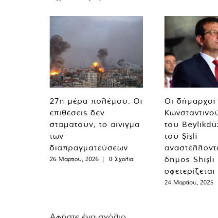
27η μέρα πολέμου: Οι
Οι δήμαρχοι
επιθέσεις δεν
Κωνσταντινο
σταματούν, το αίνιγμα
του Beylikdü
των
του Şişli
διαπραγματεύσεων
αναστέλλοντα
δήμος Shişli
26 Μαρτίου, 2026
|
0 Σχόλια
σφετερίζεται
24 Μαρτίου, 2025
Αφήστε ένα σχόλιο