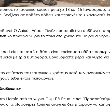
ίησε το τουρκικό κράτος μεταξύ 13 και 15 Ιανουαρίου, τέ
βενζίνης σε πολλές πόλεις και περιοχές του καντονιού Jazi
 πληγεί. Ο Λαϊκός Δήμος Tiwêz προσπαθεί να αμβλύνει τα
πικό πηγαίνει νωρίς το πρωί στα χωριά και μοιράζει νερό σ
ed είπε ότι αυτή η λύση είναι επείγουσα αλλά προσωρινή
έμεται με τρία βυτιοφόρα. Εργαζόμαστε μέρα και νύχτα γι
ις επιθέσεις του τουρκικού κράτους κατά των αγροτικών 
ουν τεθεί εκτός λειτουργίας.
διαβίωσης»
m Hemîd από το χωριό Ουμ Ελ Ρεμπί είπε: “Προσπαθούμε 
ν, οι απλούστερες ζωτικές ανάγκες δεν μπορούν να καλυφ