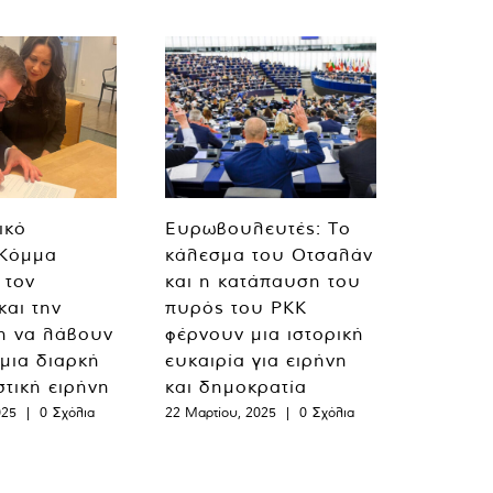
ικό
Ευρωβουλευτές: Το
 Κόμμα
κάλεσμα του Οτσαλάν
 τον
και η κατάπαυση του
και την
πυρός του PKK
η να λάβουν
φέρνουν μια ιστορική
 μια διαρκή
ευκαιρία για ειρήνη
στική ειρήνη
και δημοκρατία
025
|
0 Σχόλια
22 Μαρτίου, 2025
|
0 Σχόλια