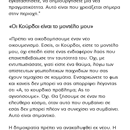
εγκαταστήσετε, να δημιουργήσετε μια νέα
πραγματικότητα. Αυτό είναι που χρειάζεται σήμερα
στην περιοχή."
«Οι Κούρδοι είναι το μοντέλο μου»
«Πρέπει να οικοδομήσουμε έναν νέο
οικουμενισμό. Εσείς, οι Κούρδοι, είστε το μοντέλο
μου, όχι επειδή είστε ένας ενδιαφέρον λαός που
επανεπιβεβαίωσε την ταυτότητά του. Όχι, με
εντυπωσιάσατε, γιατί είστε ένα θαύμα, λόγω των
απίστευτων γεωπολιτικών παιχνιδιών που σας
έχουν τεμαχίσει σε κομμάτια. Ενσαρκώνετε το φως
και κανείς δεν μπορεί να σας απορρίψει λέγοντας
ότι «Α, το κουρδικό πρόβλημα; Ας το
αγνοήσουμε». Όχι. Θα ζήσουμε σε έναν πιο
ελεύθερο κόσμο, όταν αυτό που συμβαίνει σε
εσάς δεν μπορεί πλέον να συνεχίσει να συμβαίνει.
Αυτό είναι σημαντικό.
Η δημοκρατία πρέπει να ανακαλυφθεί εκ νέου. Η