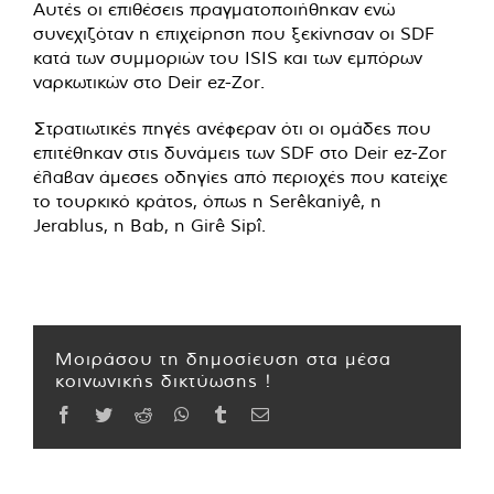
Αυτές οι επιθέσεις πραγματοποιήθηκαν ενώ
συνεχιζόταν η επιχείρηση που ξεκίνησαν οι SDF
κατά των συμμοριών του ISIS και των εμπόρων
ναρκωτικών στο Deir ez-Zor.
Στρατιωτικές πηγές ανέφεραν ότι οι ομάδες που
επιτέθηκαν στις δυνάμεις των SDF στο Deir ez-Zor
έλαβαν άμεσες οδηγίες από περιοχές που κατείχε
το τουρκικό κράτος, όπως η Serêkaniyê, η
Jerablus, η Bab, η Girê Sipî.
Μοιράσου τη δημοσίευση στα μέσα
κοινωνικής δικτύωσης !
Facebook
Twitter
Reddit
WhatsApp
Tumblr
Email