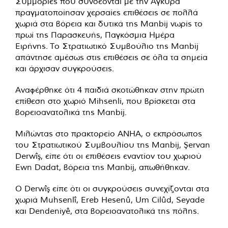
Συμμορίες που συνδέονται με την Άγκυρα
πραγματοποίησαν χερσαίες επιθέσεις σε πολλά
χωριά στα βόρεια και δυτικά της Manbij νωρίς το
πρωί της Παρασκευής, Παγκόσμια Ημέρα
Ειρήνης. Το Στρατιωτικό Συμβούλιο της Manbij
απάντησε αμέσως στις επιθέσεις σε όλα τα σημεία
και άρχισαν συγκρούσεις.
Αναφέρθηκε ότι 4 παιδιά σκοτώθηκαν στην πρώτη
επίθεση στο χωριό Mihsenli, που βρίσκεται στα
βορειοανατολικά της Manbij.
Μιλώντας στο πρακτορείο ANHA, ο εκπρόσωπος
του Στρατιωτικού Συμβουλίου της Manbij, Şervan
Derwîş, είπε ότι οι επιθέσεις εναντίον του χωριού
Ewn Dadat, βόρεια της Manbij, απωθήθηκαν.
Ο Derwîş είπε ότι οι συγκρούσεις συνεχίζονται στα
χωριά Muhsenlî, Ereb Hesenû, Um Cilûd, Seyade
και Dendeniyê, στα βορειοανατολικά της πόλης.