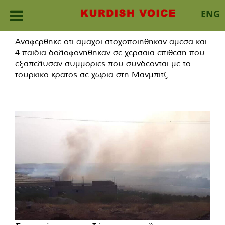
ENG
Skip
Αναφέρθηκε ότι άμαχοι στοχοποιήθηκαν άμεσα και
to
4 παιδιά δολοφονήθηκαν σε χερσαία επίθεση που
content
εξαπέλυσαν συμμορίες που συνδέονται με το
τουρκικό κράτος σε χωριά στη Μανμπίτζ.