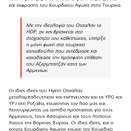
και έκφρασης του Κουρδικού Αγώνα στην Τουρκία.
Με την ιδεολογία του Οτσαλάν το
HDP, αν και βρίσκεται στο
στόχαστρο του καθεστώτος, υπήρξε
η μόνη φωνή στο τουρκικό
κοινοβούλιο που αντέδρασε και
καταδίκασε την πρόσφατη επίθεση
του Αζερμπαϊτζάν κατά των
Αρμενίων.
Οι ίδιες ιδέες του Ηγέτη Οτσαλάν
μεταλαμπαδεύτηκαν και ενέπνευσαν και τα YPG και
YPJ στη Ροζάβα, ενώνοντας τον λαό μας και
λειτουργώντας ως ασπίδα προστασίας για τους
Αρμένιους, τους Ασσύριους και τους λοιπούς
λαούς της Βόρειας Συρίας. Οι ίδιες ιδέες, και ο
κοινός Κουρδικός Αγώνας ενώνει τον Κουρδικό