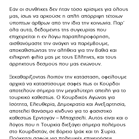
Εάν οι συνθήκες δεν ήταν τόσο κρίσιμες για όλους
μας, ίσως να αρκούσε η απλή απόρριψη τέτοιων
ύποπτων άρθρων από την ίδια την κοινωνία. Παρ’
όλα αυτά, δεδομένης της συγκυρίας που
επιχειρείται η εν λόγω παραπληροφόρηση,
αισθανόμαστε την ανάγκη να παρέμβουμε,
αποκαθιστώντας την αλήθεια για την βαθιά και
ειλικρινή φιλία μας με τους Έλληνες, και τους
άρρηκτους δεσμούς που μας ενώνουν.
Ξεκαθαρίζοντας λοιπόν την κατάσταση, οφείλουμε
αρχικά να καταστίσουμε σαφές πως οι Κούρδοι
αποτελούν σήμερα την μεγαλύτερη απειλή για το
τουρκικό καθεστώς. Ο Κουρδικός Αγώνας για
Ισότητα, Ελευθερία, Δημοκρατία και Ανεξαρτησία,
αποτελεί θανάσιμο κίνδυνο για το φασιστικό
καθεστώς Ερντογάν – Μπαχτσελί. Αυτός είναι και ο
λόγος που η Τουρκία διεξάγει σήμερα πολέμους
στο Κουρδιστάν, σε βόρειο Ιράκ και τη Συρία.
Πρόκειται σαφώς για πολεμικές επιχειρήσεις