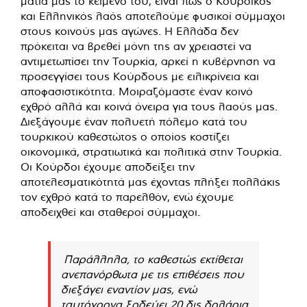
μάτια μας το κείμενό του, είναι πως ο Κουρδικός
και Ελληνικός λαός αποτελούμε φυσικοί σύμμαχοι
στους κοινούς μας αγώνες. Η Ελλάδα δεν
πρόκειται να βρεθεί μόνη της αν χρειαστεί να
αντιμετωπίσει την Τουρκία, αρκεί η κυβέρνηση να
προσεγγίσει τους Κούρδους με ειλικρίνεια και
αποφασιστικότητα. Μοιραζόμαστε έναν κοινό
εχθρό αλλά και κοινά όνειρα για τους λαούς μας.
Διεξάγουμε έναν πολυετή πόλεμο κατά του
τουρκικού καθεστώτος ο οποίος κοστίζει
οικονομικά, στρατιωτικά και πολιτικά στην Τουρκία.
Οι Κούρδοι έχουμε αποδείξει την
αποτελεσματικότητά μας έχοντας πλήξει πολλάκις
τον εχθρό κατά το παρελθόν, ενώ έχουμε
αποδειχθεί και σταθεροί σύμμαχοι.
Παράλληλα, το καθεστώς εκτίθεται
ανεπανόρθωτα με τις επιθέσεις που
διεξάγει εναντίον μας, ενώ
ταυτόχρονα ξοδεύει 20 δις δολάρια