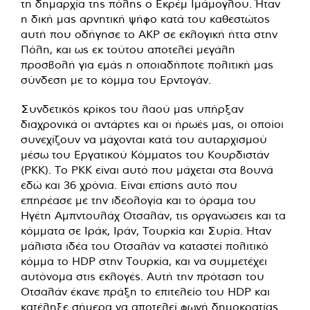
τη δημαρχία της πόλης ο Εκρέμ Ιμάμογλου. Ήταν
η δική μας αρνητική ψήφο κατά του καθεστώτος
αυτή που οδήγησε το ΑΚΡ σε εκλογική ήττα στην
Πόλη, και ως εκ τούτου αποτελεί μεγάλη
προσβολή για εμάς η οποιαδήποτε πολιτική μας
σύνδεση με το κόμμα του Ερντογάν.
Συνδετικός κρίκος του λαού μας υπήρξαν
διαχρονικά οι αντάρτες και οι ήρωές μας, οι οποίοι
συνεχίζουν να μάχονται κατά του αυταρχισμού
μέσω του Εργατικού Κόμματος του Κουρδιστάν
(ΡΚΚ). Το ΡΚΚ είναι αυτό που μάχεται στα βουνά
εδώ και 36 χρόνια. Είναι επίσης αυτό που
επηρέασε με την ιδεολογία και το όραμα του
Ηγέτη Αμπντουλάχ Οτσαλάν, τις οργανώσεις και τα
κόμματα σε Ιράκ, Ιράν, Τουρκία και Συρία. Ήταν
μάλιστα ιδέα του Οτσαλάν να καταστεί πολιτικό
κόμμα το HDP στην Τουρκία, και να συμμετέχει
αυτόνομα στις εκλογές. Αυτή την πρόταση του
Οτσαλάν έκανε πράξη το επιτελείο του HDP και
κατέληξε σήμερα να αποτελεί φωνή δημοκρατίας