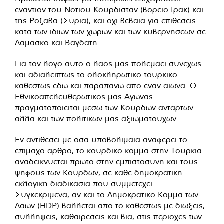
εναντίον του Νότιου Κουρδιστάν (βόρειο Ιράκ) και
της Ροζάβα (Συρία), και όχι βέβαια για επιθέσεις
κατά των ίδιων των χωρών και των κυβερνήσεων σε
Δαμασκό και Βαγδάτη.
Για τον λόγο αυτό ο λαός μας πολεμάει συνεχώς
και αδιαλείπτως το ολοκληρωτικό τουρκικό
καθεστώς εδώ και παραπάνω από έναν αιώνα. Ο
Εθνικοαπελευθερωτικός μας Αγώνας
πραγματοποιείται μέσω των Κούρδων ανταρτών
αλλά και των πολιτικών μας αξιωματούχων.
Εν αντιθέσει με όσα υποβολιμαία αναφέρει το
επίμαχο άρθρο, το κουρδικό κόμμα στην Τουρκία
αναδεικνύεται πρώτο στην εμπιστοσύνη και τους
ψήφους των Κούρδων, σε κάθε δημοκρατική
εκλογική διαδικασία που συμμετέχει.
Συγκεκριμένα, αν και το Δημοκρατικό Κόμμα των
Λαών (HDP) βάλλεται από το καθεστώς με διώξεις,
συλλήψεις, καθαιρέσεις και βία, στις περιοχές των