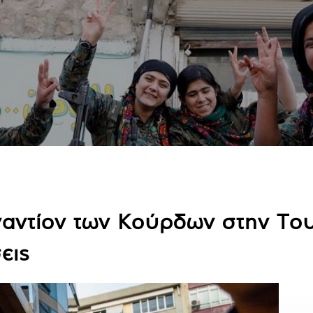
ναντίον των Κούρδων στην Το
εις