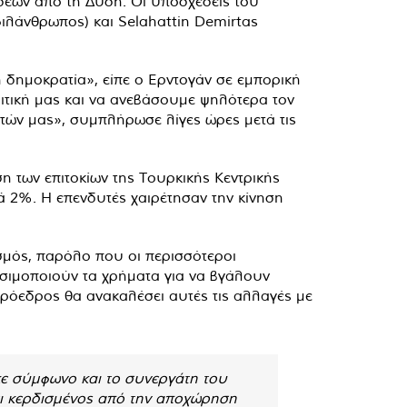
σεων από τη Δύση. Οι υποσχέσεις του
λάνθρωπος) και Selahattin Demirtas
 δημοκρατία», είπε ο Ερντογάν σε εμπορική
τική μας και να ανεβάσουμε ψηλότερα τον
τών μας», συμπλήρωσε λίγες ώρες μετά τις
η των επιτοκίων της Τουρκικής Κεντρικής
ά 2%. Η επενδυτές χαιρέτησαν την κίνηση
ισμός, παρόλο που οι περισσότεροι
ησιμοποιούν τα χρήματα για να βγάλουν
ρόεδρος θα ανακαλέσει αυτές τις αλλαγές με
κε σύμφωνο και το συνεργάτη του
γει κερδισμένος από την αποχώρηση