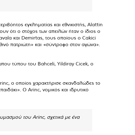
ριβόητος εγκληματίας και εθνικιστής, Alattin
ουν ότι ο στόχος των απειλών ήταν ο ίδιος ο
vala και Demirtas, τους οποίους ο Cakici
θινό πατριώτη» και «σύντροφο στον αγώνα».
ου τύπου του Bahceli, Yildiray Cicek, ο
inc, ο οποίος χαρακτήρισε σκανδαλώδες το
παιδάκι». Ο Arinc, νομικός και ιδρυτικό
μασμού του Arinc, σχετικά με ένα