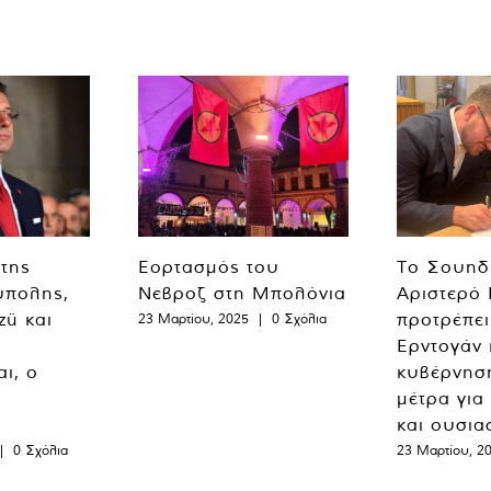
 της
Εορτασμός του
Το Σουηδ
ύπολης,
Νεβροζ στη Μπολόνια
Αριστερό
zü και
προτρέπει
23 Μαρτίου, 2025
|
0 Σχόλια
Ερντογάν 
ι, ο
κυβέρνησ
μέτρα για
και ουσια
|
0 Σχόλια
23 Μαρτίου, 2