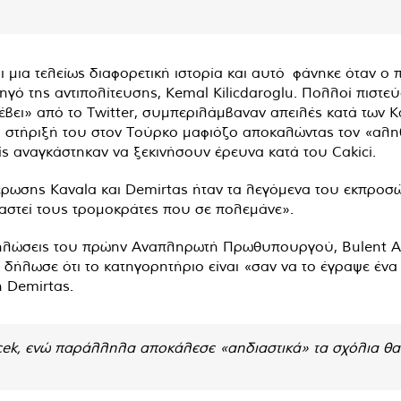
 μια τελείως διαφορετική ιστορία και αυτό φάνηκε όταν ο πε
ηγό της αντιπολίτευσης, Kemal Kilicdaroglu. Πολλοί πιστεύ
βει» από το Twitter, συμπεριλάμβαναν απειλές κατά των Ka
 στήριξή του στον Τούρκο μαφιόζο αποκαλώντας τον «αλη
ίς αναγκάστηκαν να ξεκινήσουν έρευνα κατά του Cakici.
ρωσης Kavala και Demirtas ήταν τα λεγόμενα του εκπροσώπ
αστεί τους τρομοκράτες που σε πολεμάνε».
δηλώσεις του πρώην Αναπληρωτή Πρωθυπουργού, Bulent Ar
, δήλωσε ότι το κατηγορητήριο είναι «σαν να το έγραψε ένα 
η Demirtas.
k, ενώ παράλληλα αποκάλεσε «αηδιαστικά» τα σχόλια θαυ