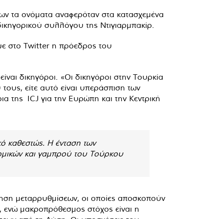
ίων τα ονόματα αναφερόταν στα κατασχεμένα
δικηγορικού συλλόγου της Ντιγιαρμπακίρ.
ε στο Twitter η πρόεδρος του
ίναι δικηγόροι. «Οι δικηγόροι στην Τουρκία
τους, είτε αυτό είναι υπεράσπιση των
α της ICJ για την Ευρώπη και την Κεντρική
ό καθεστώς. Η ένταση των
νομικών και γαμπρού του Τούρκου
οίηση μεταρρυθμίσεων, οι οποίες αποσκοπούν
, ενώ μακροπρόθεσμος στόχος είναι η