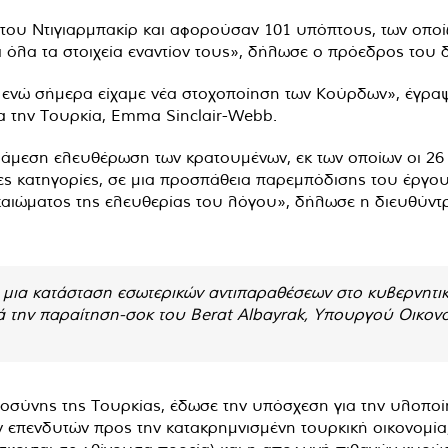
 του Ντιγιαρμπακίρ και αφορούσαν 101 υπόπτους, των οπο
ι όλα τα στοιχεία εναντίον τους», δήλωσε ο πρόεδρος του 
, ενώ σήμερα είχαμε νέα στοχοποίηση των Κούρδων», έγραψ
 την Τουρκία, Emma Sinclair-Webb.
 άμεση ελευθέρωση των κρατουμένων, εκ των οποίων οι 26 ε
ες κατηγορίες, σε μια προσπάθεια παρεμπόδισης του έργου 
καιώματος της ελευθερίας του λόγου», δήλωσε η διευθύντρι
 μια κατάσταση εσωτερικών αντιπαραθέσεων στο κυβερνητικ
ά την παραίτηση-σοκ του Berat Albayrak, Υπουργού Οικο
αιοσύνης της Τουρκίας, έδωσε την υπόσχεση για την υλοπ
 επενδυτών προς την κατακρημνισμένη τουρκική οικονομία