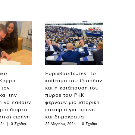
ικό
Ευρωβουλευτές: Το
 Κόμμα
κάλεσμα του Οτσαλάν
 τον
και η κατάπαυση του
και την
πυρός του PKK
η να λάβουν
φέρνουν μια ιστορική
 μια διαρκή
ευκαιρία για ειρήνη
στική ειρήνη
και δημοκρατία
025
|
0 Σχόλια
22 Μαρτίου, 2025
|
0 Σχόλια