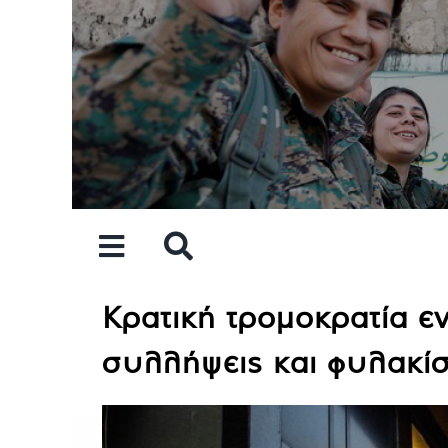
Skip
to
content
Κρατική τρομοκρατία ε
συλλήψεις και φυλακίσ