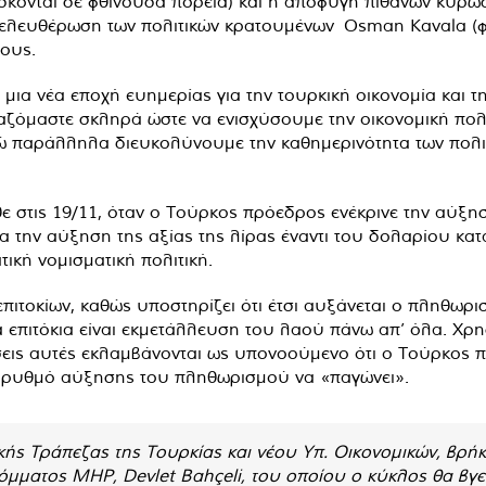
σκονται σε φθίνουσα πορεία) και η αποφυγή πιθανών κυρώ
ελευθέρωση των πολιτικών κρατουμένων Osman Kavala (φι
γους.
ια νέα εποχή ευημερίας για την τουρκική οικονομία και τη
ζόμαστε σκληρά ώστε να ενισχύσουμε την οικονομική πολι
νώ παράλληλα διευκολύνουμε την καθημερινότητα των πολι
 στις 19/11, όταν ο Τούρκος πρόεδρος ενέκρινε την αύξησ
α την αύξηση της αξίας της λίρας έναντι του δολαρίου κατ
ική νομισματική πολιτική.
επιτοκίων, καθώς υποστηρίζει ότι έτσι αυξάνεται ο πληθωρ
α επιτόκια είναι εκμετάλλευση του λαού πάνω απ’ όλα. Χρ
ις αυτές εκλαμβάνονται ως υπονοούμενο ότι ο Τούρκος π
τον ρυθμό αύξησης του πληθωρισμού να «παγώνει».
ικής Τράπεζας της Τουρκίας και νέου Υπ. Οικονομικών, βρή
 κόμματος MHP, Devlet Bahçeli, του οποίου ο κύκλος θα β