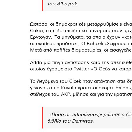
του Albayrak.
Ωστόσο, οι δημοκρατικές μεταρρυθμίσεις είναι
Cakici, έστειλε απειλητικά μηνύματα στον αρχ
Ερντογάν. Τα μηνύματα, τα οποία έχουν «κατέ
αποκάλεσε προδότες. Ο Bahceli εξέφρασε τη
Μετά από πολλές διαμαρτυρίες, οι εισαγγελε
Άλλη μία πηγή αντίστασης κατά της απελευθέ
οποίος έγραψε στο Twitter «Ο Θεός να καταρ
Τα λεγόμενα του Cicek ήταν απάντηση στις 
γεγονός ότι ο Kavala κρατείται ακόμα. Επίσης
στέλεχος του ΑΚΡ, μίλησε και για την κράτησ
«Πόσα σε πληρώνουν;» ρώτησε ο Cice
βιβλίο του Demirtas.