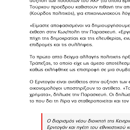
αύξηση των ποσοστών του ΑΚΡ (τα οποία βρί
Τούρκου προέδρου καθιστούν πιθανή την απ
(Κούρδος πολιτικός), για επικοινωνιακούς λό
«Είμαστε αποφασισμένοι να δημιουργήσουμε μ
έκθεση στην Κων/πολη την Παρασκευή. «Εργα
πήχη της δημοκρατίας και της ελευθερίας, ε
επιδρομές και τις συλλήψεις.
Το πρώτο απτό δείγμα αλλαγής πολιτικής ήρθε
Τράπεζας, το οποίο είχε ως άμεσο αποτέλεσμ
καθώς εκλήφθηκε ως επιστροφή σε μια συμβατ
Ο Ερντογάν είναι αντίθετος στην αύξηση των 
οικονομολόγοι υποστηρίζουν το αντίθετο. «Τ
χρήματα», δήλωσε την Παρασκευή. Οι δηλώσε
το που δει τη λίρα να σταθεροποιείται και 
Ο διορισμός νέου διοικητή της Κεντρ
Ερντογάν και ηγέτη του εθνικιστικού