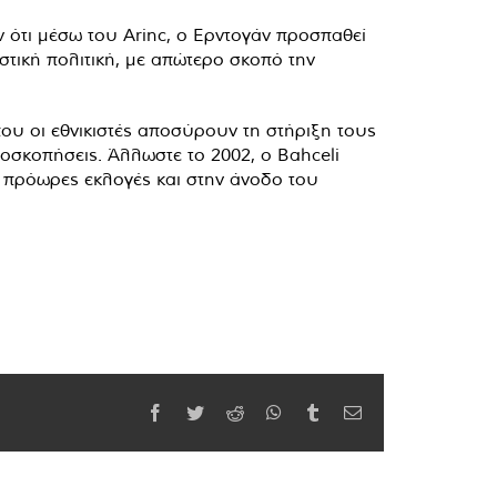
υν ότι μέσω του Arinc, ο Ερντογάν προσπαθεί
τική πολιτική, με απώτερο σκοπό την
 που οι εθνικιστές αποσύρουν τη στήριξη τους
οσκοπήσεις. Άλλωστε το 2002, ο Bahceli
ε πρόωρες εκλογές και στην άνοδο του
Facebook
Twitter
Reddit
WhatsApp
Tumblr
Email