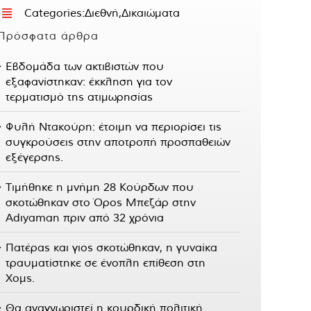
Categories:
Διεθνή
,
Δικαιώματα
Πρόσφατα άρθρα
Εβδομάδα των ακτιβιστών που
εξαφανίστηκαν: έκκληση για τον
τερματισμό της ατιμωρησίας
Φυλή Ντακούρη: έτοιμη να περιορίσει τις
συγκρούσεις στην αποτροπή προσπαθειών
εξέγερσης.
Τιμήθηκε η μνήμη 28 Κούρδων που
σκοτώθηκαν στο Όρος Μπεζάρ στην
Adıyaman πριν από 32 χρόνια
Πατέρας και γιος σκοτώθηκαν, η γυναίκα
τραυματίστηκε σε ένοπλη επίθεση στη
Χομς.
Θα αναγνωριστεί η κουρδική πολιτική