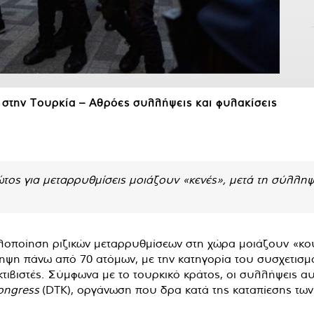
 στην Τουρκία – Αθρόες συλλήψεις και φυλακίσεις
τος για μεταρρυθμίσεις μοιάζουν «κενές», μετά τη σύλληψ
οποίηση ριζικών μεταρρυθμίσεων στη χώρα μοιάζουν «κούφ
ηψη πάνω από 70 ατόμων, με την κατηγορία του συσχετισ
ακτιβιστές. Σύμφωνα με το τουρκικό κράτος, οι συλλήψεις 
ngress
(DTK), οργάνωση που δρα κατά της καταπίεσης των