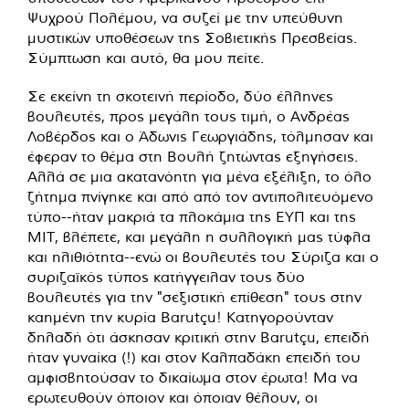
Ψυχρού Πολέμου, να συζεί με την υπεύθυνη
μυστικών υποθέσεων της Σοβιετικής Πρεσβείας.
Σύμπτωση και αυτό, θα μου πείτε.
Σε εκείνη τη σκοτεινή περίοδο, δύο έλληνες
βουλευτές, προς μεγάλη τους τιμή, ο Ανδρέας
Λοβέρδος και ο Άδωνις Γεωργιάδης, τόλμησαν και
έφεραν το θέμα στη Βουλή ζητώντας εξηγήσεις.
Αλλά σε μια ακατανόητη για μένα εξέλιξη, το όλο
ζήτημα πνίγηκε και από από τον αντιπολιτευόμενο
τύπο--ήταν μακριά τα πλοκάμια της ΕΥΠ και της
ΜΙΤ, βλέπετε, και μεγάλη η συλλογική μας τύφλα
και ηλιθιότητα--ενώ οι βουλευτές του Σύριζα και ο
συριζαϊκός τύπος κατήγγειλαν τους δύο
βουλευτές για την "σεξιστική επίθεση" τους στην
καημένη την κυρία Barutçu! Κατηγορούνταν
δηλαδή ότι άσκησαν κριτική στην Barutçu, επειδή
ήταν γυναίκα (!) και στον Καλπαδάκη επειδή του
αμφισβητούσαν το δικαίωμα στον έρωτα! Μα να
ερωτευθούν όποιον και όποιαν θέλουν, οι