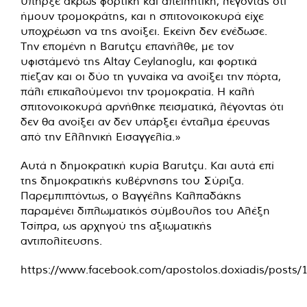
υπήρξε άκρως φορτική και απειλητική, λέγοντας ότι
ήμουν τρομοκράτης, και η σπιτονοικοκυρά είχε
υποχρέωση να της ανοίξει. Εκείνη δεν ενέδωσε.
Την επομένη η Barutçu επανήλθε, με τον
υφιστάμενό της Altay Ceylanoglu, και φορτικά
πίεζαν και οι δύο τη γυναίκα να ανοίξει την πόρτα,
πάλι επικαλούμενοι την τρομοκρατία. Η καλή
σπιτονοικοκυρά αρνήθηκε πεισματικά, λέγοντας ότι
δεν θα ανοίξει αν δεν υπάρξει ένταλμα έρευνας
από την Ελληνική Εισαγγελία.»
Αυτά η δημοκρατική κυρία Barutçu. Και αυτά επί
της δημοκρατικής κυβέρνησης του Σύριζα.
Παρεμπιπτόντως, ο Βαγγέλης Καλπαδάκης
παραμένει διπλωματικός σύμβουλος του Αλέξη
Τσίπρα, ως αρχηγού της αξιωματικής
αντιπολίτευσης.
https://www.facebook.com/apostolos.doxiadis/posts