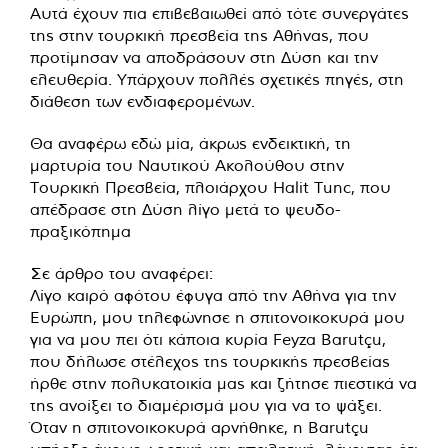
Αυτά έχουν πια επιβεβαιωθεί από τότε συνεργάτες
της στην τουρκική πρεσβεία της Αθήνας, που
προτίμησαν να αποδράσουν στη Δύση και την
ελευθερία. Υπάρχουν πολλές σχετικές πηγές, στη
διάθεση των ενδιαφερομένων.
Θα αναφέρω εδώ μία, άκρως ενδεικτική, τη
μαρτυρία του Ναυτικού Ακολούθου στην
Τουρκική Πρεσβεία, πλοιάρχου Halit Tunc, που
απέδρασε στη Δύση λίγο μετά το ψευδο-
πραξικόπημα
Σε άρθρο του αναφέρει:
Λίγο καιρό αφότου έφυγα από την Αθήνα για την
Ευρώπη, μου τηλεφώνησε η σπιτονοικοκυρά μου
για να μου πει ότι κάποια κυρία Feyza Barutçu,
που δήλωσε στέλεχος της τουρκικής πρεσβείας
ήρθε στην πολυκατοικία μας και ζήτησε πιεστικά να
της ανοίξει το διαμέρισμά μου για να το ψάξει.
Όταν η σπιτονοικοκυρά αρνήθηκε, η Barutçu