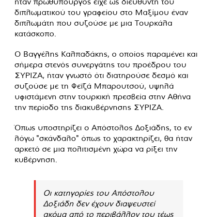
ήταν πρωθυπουργός είχε ως διευθυντή του
διπλωματικού του γραφείου στο Μαξίμου έναν
διπλωμάτη που συζούσε με μια Τουρκάλα
κατάσκοπο.
Ο Βαγγέλης Καλπαδάκης, ο οποίος παραμένει και
σήμερα στενός συνεργάτης του προέδρου του
ΣΥΡΙΖΑ, ήταν γνωστό ότι διατηρούσε δεσμό και
συζούσε με τη Φεϊζά Μπαρουτσού, υψηλά
υφιστάμενη στην τουρκική πρεσβεία στην Αθήνα
την περίοδο της διακυβέρνησης ΣΥΡΙΖΑ.
Όπως υποστηρίζει ο Απόστολος Δοξιάδης, το εν
λόγω "σκάνδαλο" όπως το χαρακτηρίζει, θα ήταν
αρκετό σε μια πολιτισμένη χώρα να ρίξει την
κυβέρνηση.
Οι κατηγορίες του Απόστολου
Δοξιάδη δεν έχουν διαψευστεί
ακόμα από το περιβάλλον του τέως