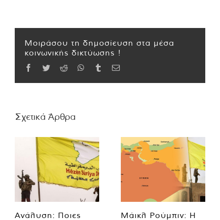
Μοιράσου τη δημοσίευση στα μέσα
κοινωνικής δικτύωσης !
Facebook
Twitter
Reddit
WhatsApp
Tumblr
Email
Σχετικά Άρθρα
Ανάλυση: Ποιες
Μάικλ Ρούμπιν: Η