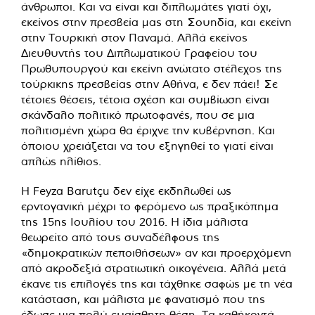
άνθρωποι. Kαι να είναι και διπλωμάτες γιατί όχι,
εκείνος στην πρεσβεία μας στη Σουηδία, και εκείνη
στην Τουρκική στον Παναμά. Αλλά εκείνος
Διευθυντής του Διπλωματικού Γραφείου του
Πρωθυπουργού και εκείνη ανώτατο στέλεχος της
τούρκικης πρεσβείας στην Αθήνα, ε δεν πάει! Σε
τέτοιες θέσεις, τέτοια σχέση και συμβίωση είναι
σκάνδαλο πολιτικό πρωτοφανές, που σε μια
πολιτισμένη χώρα θα έριχνε την κυβέρνηση. Και
όποιου χρειάζεται να του εξηγηθεί το γιατί είναι
απλώς ηλίθιος.
Η Feyza Βarutçu δεν είχε εκδηλωθεί ως
ερντογανική μέχρι το φερόμενο ως πραξικόπημα
της 15ης Ιουλίου του 2016. Η ίδια μάλιστα
θεωρείτο από τους συναδέλφους της
«δημοκρατικών πεποιθήσεων» αν και προερχόμενη
από ακροδεξιά στρατιωτική οικογένεια. Αλλά μετά
έκανε τις επιλογές της και τάχθηκε σαφώς με τη νέα
κατάσταση, και μάλιστα με φανατισμό που της
έδωσε μια πολύ ευαίσθητη θέση. Τα καθήκοντά