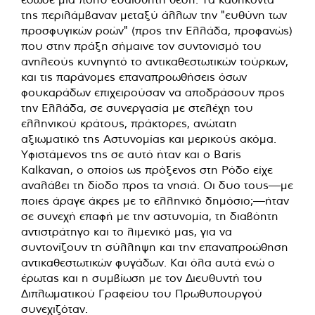
της περιλάμβαναν μεταξύ άλλων την "ευθύνη των
προσφυγικών ροών" (προς την Ελλάδα, προφανώς)
που στην πράξη σήμαινε τον συντονισμό του
ανηλεούς κυνηγητό το αντικαθεστωτικών τούρκων,
και τις παράνομες επαναπροωθήσεις όσων
φουκαράδων επιχειρούσαν να αποδράσουν προς
την Ελλάδα, σε συνεργασία με στελέχη του
ελληνικού κράτους, πράκτορες, ανώτατη
αξιωματικό της Αστυνομίας και μερικούς ακόμα.
Υφιστάμενος της σε αυτό ήταν και ο Baris
Kalkavan, ο οποίος ως πρόξενος στη Ρόδο είχε
αναλάβει τη δίοδο προς τα νησιά. Οι δυο τους—με
ποιες άραγε άκρες με το ελληνικό δημόσιο;—ήταν
σε συνεχή επαφή με την αστυνομία, τη διαβόητη
αντιστράτηγο και το λιμενικό μας, για να
συντονίζουν τη σύλληψη και την επαναπροώθηση
αντικαθεστωτικών φυγάδων. Και όλα αυτά ενώ ο
έρωτας και η συμβίωση με τον Διευθυντή του
Διπλωματικού Γραφείου του Πρωθυπουργού
συνεχιζόταν.