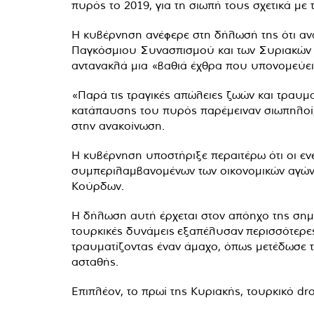
πυρός το 2019, για τη σιωπή τους σχετικά με 
Η κυβέρνηση ανέφερε στη δήλωσή της ότι ανα
Παγκόσμιου Συνασπισμού και των Συριακών Δ
αντανακλά μια «βαθιά έχθρα που υπονομεύει ό
«Παρά τις τραγικές απώλειες ζωών και τραυμ
κατάπαυσης του πυρός παρέμειναν σιωπηλοί, 
στην ανακοίνωση.
Η κυβέρνηση υποστήριξε περαιτέρω ότι οι ενέ
συμπεριλαμβανομένων των οικονομικών αγώνων,
Κούρδων.
Η δήλωση αυτή έρχεται στον απόηχο της σημα
τουρκικές δυνάμεις
εξαπέλυσαν
περισσότερες
τραυματίζοντας έναν άμαχο, όπως μετέδωσε τ
ασταθής.
Επιπλέον, το πρωί της Κυριακής, τουρκικό d