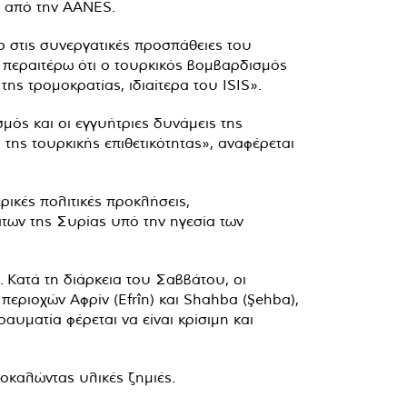
αι από την AANES.
ο στις συνεργατικές προσπάθειες του
περαιτέρω ότι ο τουρκικός βομβαρδισμός
ης τρομοκρατίας, ιδιαίτερα του ISIS».
ός και οι εγγυήτριες δυνάμεις της
ης τουρκικής επιθετικότητας», αναφέρεται
ρικές πολιτικές προκλήσεις,
άτων της Συρίας υπό την ηγεσία των
 Κατά τη διάρκεια του Σαββάτου, οι
περιοχών Αφρίν (Efrîn) και Shahba (Şehba),
υματία φέρεται να είναι κρίσιμη και
ροκαλώντας υλικές ζημιές.