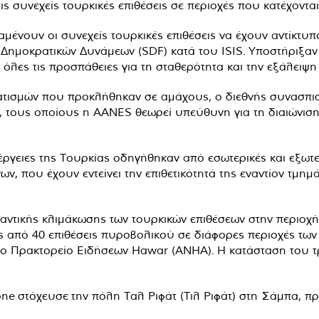
τις συνεχείς τουρκικές επιθέσεις σε περιοχές που κατέχοντ
μένουν οι συνεχείς τουρκικές επιθέσεις να έχουν αντίκτυπ
ημοκρατικών Δυνάμεων (SDF) κατά του ISIS. Υποστήριξαν 
λες τις προσπάθειες για τη σταθερότητα και την εξάλειψη τ
ατισμών που προκλήθηκαν σε αμάχους, ο διεθνής συνασπισμ
τους οποίους η AANES θεωρεί υπεύθυνη για τη διαιώνιση τ
ργειες της Τουρκίας οδηγήθηκαν από εσωτερικές και εξωτε
 που έχουν εντείνει την επιθετικότητά της εναντίον τμημ
ντικής κλιμάκωσης των τουρκικών επιθέσεων στην περιοχή.
 από 40 επιθέσεις πυροβολικού σε διάφορες περιοχές των 
ο Πρακτορείο Ειδήσεων Hawar (ANHA). Η κατάσταση του τρα
rone
στόχευσε
την πόλη Ταλ Ριφάτ (Τιλ Ριφάτ) στη Σάμπα, π