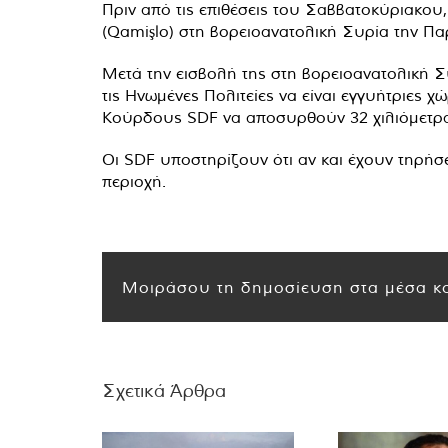
Πριν από τις επιθέσεις του Σαββατοκύριακο
(Qamişlo) στη βορειοανατολική Συρία την Π
Μετά την εισβολή της στη βορειοανατολική 
τις Ηνωμένες Πολιτείες να είναι εγγυήτριες 
Κούρδους SDF να αποσυρθούν 32 χιλιόμετρα
Οι SDF υποστηρίζουν ότι αν και έχουν τηρήσε
περιοχή.
Μοιράσου τη δημοσίευση στα μέσα κο
Σχετικά Άρθρα