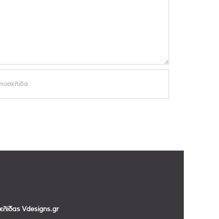
σελίδας
Vdesigns.gr