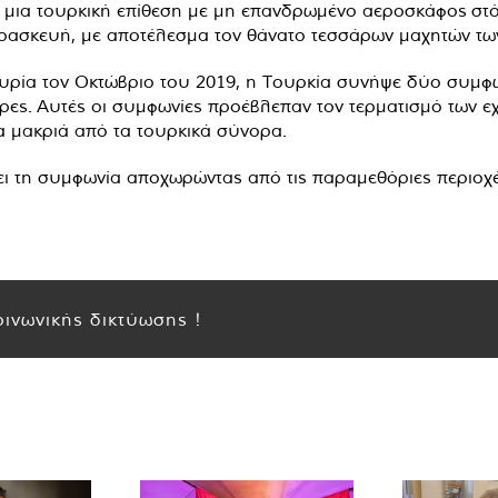
υ, μια τουρκική επίθεση με μη επανδρωμένο αεροσκάφος
στ
αρασκευή, με αποτέλεσμα τον θάνατο τεσσάρων μαχητών τ
Συρία τον Οκτώβριο του 2019, η Τουρκία συνήψε δύο συμφω
χώρες. Αυτές οι συμφωνίες προέβλεπαν τον τερματισμό των
 μακριά από τα τουρκικά σύνορα.
ι τη συμφωνία αποχωρώντας από τις παραμεθόριες περιοχές
ινωνικής δικτύωσης !