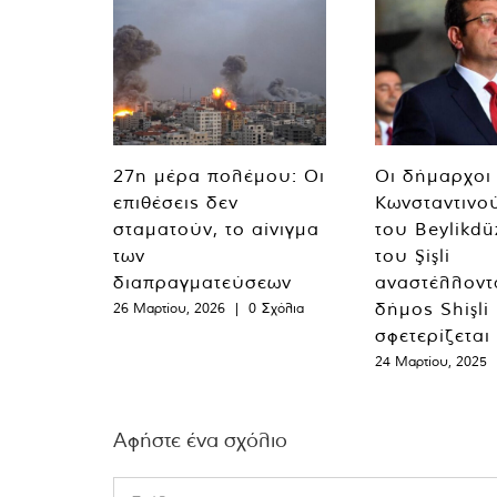
27η μέρα πολέμου: Οι
Οι δήμαρχοι
επιθέσεις δεν
Κωνσταντινο
σταματούν, το αίνιγμα
του Beylikdü
των
του Şişli
διαπραγματεύσεων
αναστέλλοντα
δήμος Shişli
26 Μαρτίου, 2026
|
0 Σχόλια
σφετερίζεται
24 Μαρτίου, 2025
Αφήστε ένα σχόλιο
Comment