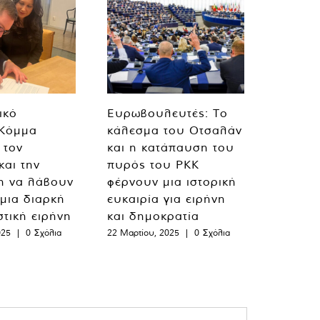
ικό
Ευρωβουλευτές: Το
 Κόμμα
κάλεσμα του Οτσαλάν
 τον
και η κατάπαυση του
και την
πυρός του PKK
η να λάβουν
φέρνουν μια ιστορική
 μια διαρκή
ευκαιρία για ειρήνη
στική ειρήνη
και δημοκρατία
025
|
0 Σχόλια
22 Μαρτίου, 2025
|
0 Σχόλια