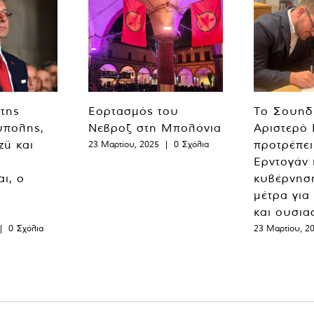
 της
Εορτασμός του
Το Σουηδ
ύπολης,
Νεβροζ στη Μπολόνια
Αριστερό
zü και
προτρέπει
23 Μαρτίου, 2025
|
0 Σχόλια
Ερντογάν 
ι, ο
κυβέρνησ
μέτρα για
και ουσια
|
0 Σχόλια
23 Μαρτίου, 2