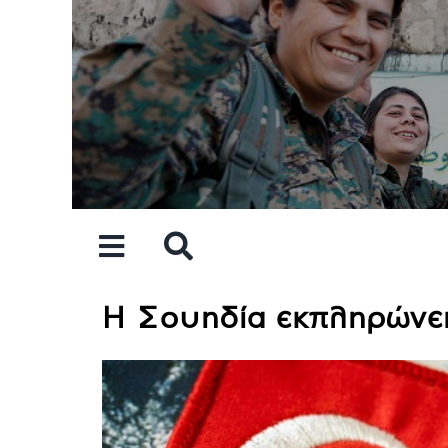
Skip
to
content
Η Σουηδία εκπληρώνει