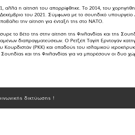
, αλλά η αίτησή του απορρίφθηκε. Το 2014, του χορηγήθη
Δεκέμβριο του 2021. Σύμφωνα με το σουηδικό υπουργείο Δι
ποβάλει την αίτηση για ένταξή της στο ΝΑΤΟ.
υρε το βέτο της στην αίτηση της Φινλανδίας και της Σουηδ
ταμένων διαπραγματεύσεων. Ο Ρετζέπ Ταγίπ Ερντογάν κατηγ
υ Κουρδιστάν (PKK) και οπαδούς του ισλαμικού ιεροκήρυκ
 Σουηδίας και της Φινλανδίας για να μπορέσουν οι δυο χ
ινωνικής δικτύωσης !