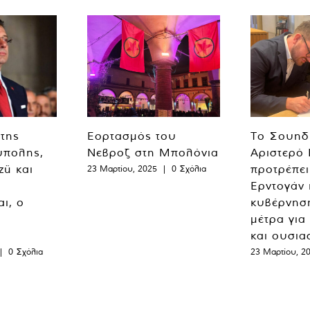
 της
Εορτασμός του
Το Σουηδ
ύπολης,
Νεβροζ στη Μπολόνια
Αριστερό
zü και
προτρέπει
23 Μαρτίου, 2025
|
0 Σχόλια
Ερντογάν 
ι, ο
κυβέρνησ
μέτρα για
και ουσια
|
0 Σχόλια
23 Μαρτίου, 2