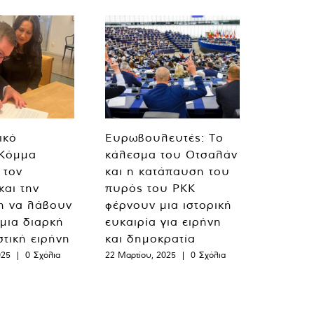
ικό
Ευρωβουλευτές: Το
 Κόμμα
κάλεσμα του Οτσαλάν
 τον
και η κατάπαυση του
και την
πυρός του PKK
η να λάβουν
φέρνουν μια ιστορική
 μια διαρκή
ευκαιρία για ειρήνη
στική ειρήνη
και δημοκρατία
025
|
0 Σχόλια
22 Μαρτίου, 2025
|
0 Σχόλια