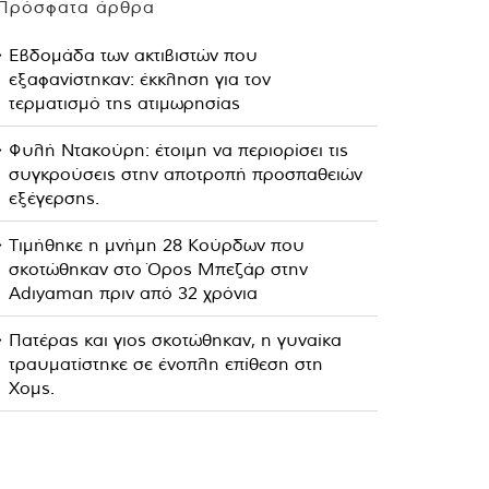
Πρόσφατα άρθρα
Εβδομάδα των ακτιβιστών που
εξαφανίστηκαν: έκκληση για τον
τερματισμό της ατιμωρησίας
Φυλή Ντακούρη: έτοιμη να περιορίσει τις
συγκρούσεις στην αποτροπή προσπαθειών
εξέγερσης.
Τιμήθηκε η μνήμη 28 Κούρδων που
σκοτώθηκαν στο Όρος Μπεζάρ στην
Adıyaman πριν από 32 χρόνια
Πατέρας και γιος σκοτώθηκαν, η γυναίκα
τραυματίστηκε σε ένοπλη επίθεση στη
Χομς.