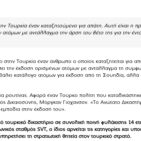
ν Τουρκία έναν καταζητούμενο για απάτη. Αυτή είναι η π
ατόμων με αντάλλαγμα την άρση του βέτο της για την έντ
στην Τουρκία έναν άνθρωπο ο οποίος καταζητείται για απ
ήσει την έκδοση ορισμένων ατόμων με αντάλλαγμα τη συμφω
βάλει κατάλογο ατόμων για έκδοση από τη Σουηδία, αλλά έ
α ρουτίνας. Αφορά έναν Τούρκο πολίτη που καταδικάστηκε
ός Δικαιοσύνης, Μόργκαν Γιόχανσον. «Το Ανώτατο Δικαστή
εμπόδια στην έκδοσή του».
ό τουρκικό δικαστήριο σε συνολική ποινή φυλάκισης 14 ετώ
κός σταθμός SVT, ο ίδιος αρνείται τις κατηγορίες και υπο
υπηρετήσει τη στρατιωτική θητεία στον τουρκικό στρατό.