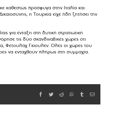
κε καθεστώς πρόσφυγα στην Ιταλία και
καιοσύνης, η Τουρκία είχε ήδη ζητήσει την
ίας για ένταξη στη δυτική στρατιωτική
όρησε τις δύο σκανδιναβικές χώρες ότι
α, Φετουλάχ Γκιουλέν. Όλες οι χώρες του
ώρες να ενταχθούν πλήρως στη συμμαχία.
Facebook
Twitter
Reddit
WhatsApp
Tumblr
Email