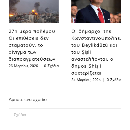
27η μέρα πολέμου:
Οι δήμαρχοι της
Οι επιθέσεις δεν
Κωνσταντινούπολης,
σταματούν, το
του Beylikdüzü και
αίνιγμα των
του Şişli
διαπραγματεύσεων
αναστέλλονται, ο
δήμος Shişli
26 Μαρτίου, 2026
|
0 Σχόλια
σφετερίζεται
24 Μαρτίου, 2025
|
0 Σχόλια
Αφήστε ένα σχόλιο
Comment