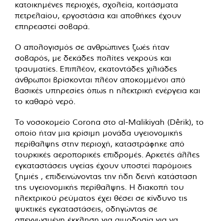
κατοικημένες περιοχές, σχολεία, κοιτάσματα
πετρελαίου, εργοστάσια και αποθήκες έχουν
επηρεαστεί σοβαρά.
Ο απολογισμός σε ανθρώπινες ζωές ήταν
σοβαρός, με δεκάδες πολίτες νεκρούς και
τραυματίες. Επιπλέον, εκατοντάδες χιλιάδες
άνθρωποι βρίσκονται πλέον αποκομμένοι από
βασικές υπηρεσίες όπως η ηλεκτρική ενέργεια και
το καθαρό νερό.
Το νοσοκομείο Corona στο al-Malikiyah (Dêrik), το
οποίο ήταν μια κρίσιμη μονάδα υγειονομικής
περίθαλψης στην περιοχή, καταστράφηκε από
τουρκικές αεροπορικές επιδρομές. Αρκετές άλλες
εγκαταστάσεις υγείας έχουν υποστεί παρόμοιες
ζημιές , επιδεινώνοντας την ήδη δεινή κατάσταση
της υγειονομικής περίθαλψης. Η διακοπή του
ηλεκτρικού ρεύματος έχει θέσει σε κίνδυνο τις
ψυκτικές εγκαταστάσεις, οδηγώντας σε
απεγνωσμένη έκκληση για αιμοδοσία για να