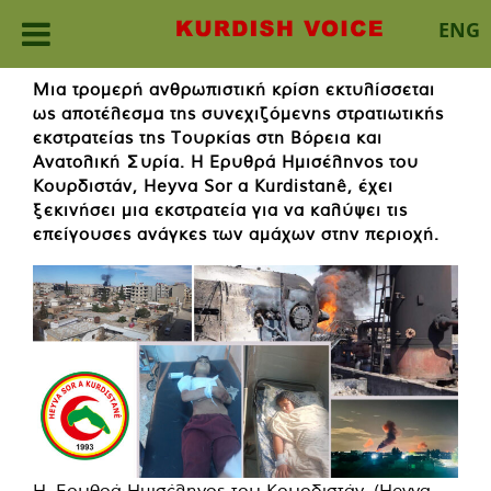
ENG
Skip
Μια τρομερή ανθρωπιστική κρίση εκτυλίσσεται
to
ως αποτέλεσμα της συνεχιζόμενης στρατιωτικής
content
εκστρατείας της Τουρκίας στη Βόρεια και
Ανατολική Συρία. Η Ερυθρά Ημισέληνος του
Κουρδιστάν, Heyva Sor a Kurdistanê, έχει
ξεκινήσει μια εκστρατεία για να καλύψει τις
επείγουσες ανάγκες των αμάχων στην περιοχή.
Η Ερυθρά Ημισέληνος του Κουρδιστάν, (Heyva