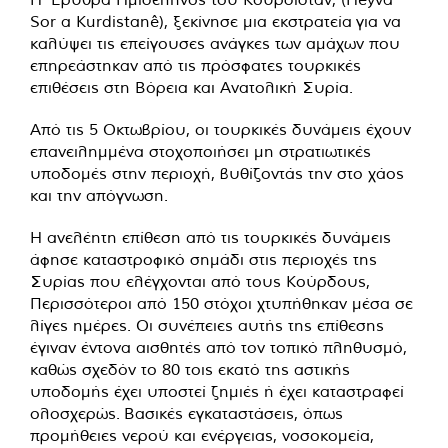
Sor a Kurdistanê), ξεκίνησε
μια εκστρατεία
για να
καλύψει τις επείγουσες ανάγκες των αμάχων που
επηρεάστηκαν από τις πρόσφατες τουρκικές
επιθέσεις στη Βόρεια και Ανατολική Συρία.
Από τις 5 Οκτωβρίου, οι τουρκικές δυνάμεις έχουν
επανειλημμένα στοχοποιήσει μη στρατιωτικές
υποδομές στην περιοχή, βυθίζοντάς την στο χάος
και την απόγνωση.
Η ανελέητη επίθεση από τις τουρκικές δυνάμεις
άφησε καταστροφικό σημάδι στις περιοχές της
Συρίας που ελέγχονται από τους Κούρδους,
Περισσότεροι από 150 στόχοι χτυπήθηκαν μέσα σε
λίγες ημέρες. Οι συνέπειες αυτής της επίθεσης
έγιναν έντονα αισθητές από τον τοπικό πληθυσμό,
καθώς σχεδόν το 80 τοις εκατό της αστικής
υποδομής έχει υποστεί ζημιές ή έχει καταστραφεί
ολοσχερώς. Βασικές εγκαταστάσεις, όπως
προμήθειες νερού και ενέργειας, νοσοκομεία,