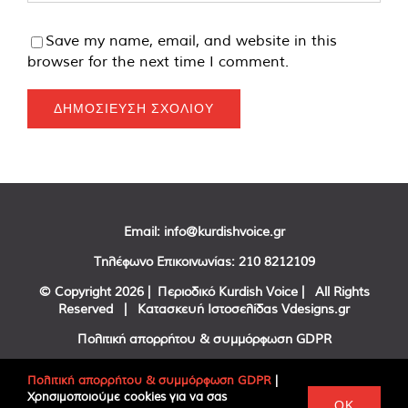
Save my name, email, and website in this
browser for the next time I comment.
Email:
info@kurdishvoice.gr
Τηλέφωνο Επικοινωνίας:
210 8212109
© Copyright
2026 | Περιοδικό Kurdish Voice | All Rights
Reserved | Κατασκευή Ιστοσελίδας
Vdesigns.gr
Πολιτική απορρήτου & συμμόρφωση GDPR
Πολιτική απορρήτου & συμμόρφωση GDPR
|
Χρησιμοποιούμε cookies για να σας
Facebook
Twitter
YouTube
OK