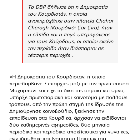
Το DBP δήλωσε ότι η Δημοκρατία
του Κουρδιστάν, η οποία
ανακηρύχθηκε στην πλατεία Chahar
Cheragh (Κουρδικά: Çar Çira), ήταν
η ελπίδα και η πηγή υπερηφάνειας
για τους Κούρδους, οι οποίοι εκείνη
την περίοδο ήταν διάσπαρτοι σε
τέσσερις περιοχές .
«Η Δημοκρατία του Κουρδιστάν, η οποία
περιελάμβανε 7 επαρχίες μαζί με την πρωτεύουσα
Μαχαμπάντ και είχε τη δική της σημαία και ύμνο,
υπήρξε πρωτοποριακή και καινοτόμα με πολλούς
τρόπους, από την πρώτη στιγμή της ίδρυσής της.
Δημιούργησε κοινοβούλιο, ξεκίνησε την
εκπαίδευση στα Κουρδικά, άρχισαν να εκδίδονται
δύο καθημερινές εφημερίδες, δύο μηνιαία
περιοδικά και περιοδικά αποκλειστικά για γυναίκες,
ενώ ιδρύθηκε και Ινστιτούτο Ποιητών του