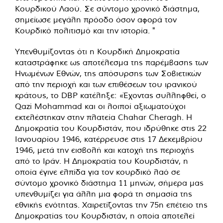
Κουρδικού Λαού. Σε σύντομο χρονικό διάστημα,
σημείωσε μεγάλη πρόοδο όσον αφορά τον
Κουρδικό πολιτισμό και την ιστορία. "
Υπενθυμίζοντας ότι η Κουρδική Δημοκρατία
καταστράφηκε ως αποτέλεσμα της παρέμβασης των
Ηνωμένων Εθνών, της απόσυρσης των Σοβιετικών
από την περιοχή και των επιθέσεων του ιρανικού
κράτους, το DBP ​​κατέληξε: «Έχοντας συλληφθεί, ο
Qazi Mohammad και οι λοιποί αξιωματούχοι
εκτελέστηκαν στην πλατεία Chahar Cheragh. Η
Δημοκρατία του Κουρδιστάν, που ιδρύθηκε στις 22
Ιανουαρίου 1946, κατέρρευσε στις 17 Δεκεμβρίου
1946, μετά την εισβολή και κατοχή της περιοχής
από το Ιράν. Η Δημοκρατία του Κουρδιστάν, η
οποία έγινε ελπίδα για τον κουρδικό λαό σε
σύντομο χρονικό διάστημα 11 μηνών, σήμερα μας
υπενθυμίζει για άλλη μια φορά τη σημασία της
εθνικής ενότητας. Χαιρετίζοντας την 75η επέτειο της
Δημοκρατίας του Κουρδιστάν, η οποία αποτελεί