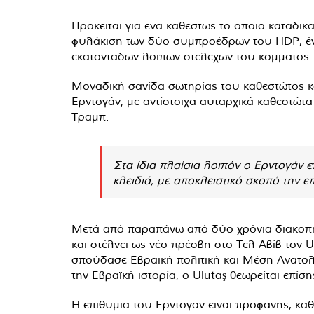
Πρόκειται για ένα καθεστώς το οποίο καταδι
φυλάκιση των δύο συμπροέδρων του HDP, έν
εκατοντάδων λοιπών στελεχών του κόμματος.
Μοναδική σανίδα σωτηρίας του καθεστώτος κα
Ερντογάν, με αντίστοιχα αυταρχικά καθεστώ
Τραμπ.
Στα ίδια πλαίσια λοιπόν ο Ερντογάν 
κλειδιά, με αποκλειστικό σκοπό την ε
Μετά από παραπάνω από δύο χρόνια διακοπής
και στέλνει ως νέο πρέσβη στο Τελ Αβίβ τον 
σπούδασε Εβραϊκή πολιτική και Μέση Ανατολ
την Εβραϊκή ιστορία, ο Ulutaş θεωρείται επίση
Η επιθυμία του Ερντογάν είναι προφανής, καθ