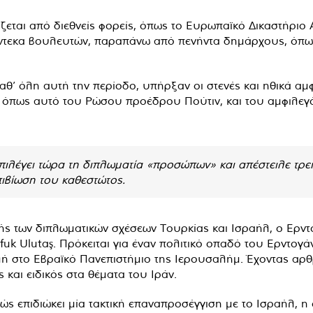
κάζεται από διεθνείς φορείς, όπως το Ευρωπαϊκό Δικαστήρι
τεκα βουλευτών, παραπάνω από πενήντα δημάρχους, όπως
θ’ όλη αυτή την περίοδο, υπήρξαν οι στενές και ηθικά αμ
τα όπως αυτό του Ρώσου προέδρου Πούτιν, και του αμφιλ
επιλέγει τώρα τη διπλωματία «προσώπων» και απέστειλε τρε
πιβίωση του καθεστώτος.
 των διπλωματικών σχέσεων Τουρκίας και Ισραήλ, ο Ερντ
Ufuk Ulutaş. Πρόκειται για έναν πολιτικό οπαδό του Ερντογ
ή στο Εβραϊκό Πανεπιστήμιο της Ιερουσαλήμ. Έχοντας αρθ
ς και ειδικός στα θέματα του Ιράν.
ώς επιδιώκει μία τακτική επαναπροσέγγιση με το Ισραήλ, 