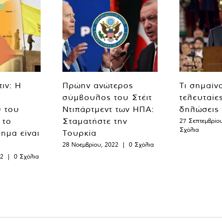
ιν: Η
Πρώην ανώτερος
Τι σημαίν
σύμβουλος του Στέιτ
τελευταίε
 του
Ντιπάρτμεντ των ΗΠΑ:
δηλώσεις
 το
Σταματήστε την
27 Σεπτεμβρίο
Σχόλια
ημα είναι
Τουρκία
28 Νοεμβρίου, 2022
|
0 Σχόλια
22
|
0 Σχόλια