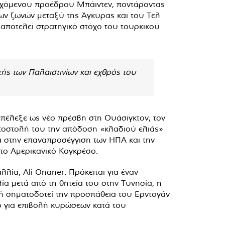
ερχόμενου προέδρου Μπάιντεν, ποντάροντας
ιων ζωνών μεταξύ της Άγκυρας και του Τελ
αποτελεί στρατηγικό στόχο του τουρκικού
ής των Παλαιστινίων και εχθρός του
πέλεξε ως νέο πρέσβη στη Ουάσιγκτον, τον
αποστολή του την απόδοση «κλαδιού ελιάς»
α στην επαναπροσέγγιση των ΗΠΑ και την
το Αμερικανικό Κογκρέσο.
λία, Ali Onaner. Πρόκειται για έναν
α μετά από τη θητεία του στην Τυνησία, η
υτή σηματοδοτεί την προσπάθεια του Ερντογάν
νο για επιβολή κυρώσεων κατά του