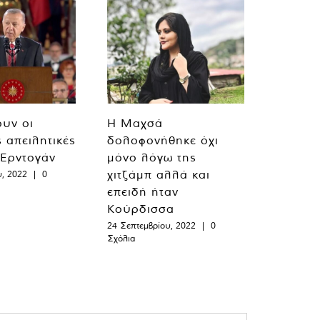
ουν οι
Η Μαχσά
ς απειλητικές
δολοφονήθηκε όχι
 Ερντογάν
μόνο λόγω της
χιτζάμπ αλλά και
υ, 2022
|
0
επειδή ήταν
Κούρδισσα
24 Σεπτεμβρίου, 2022
|
0
Σχόλια