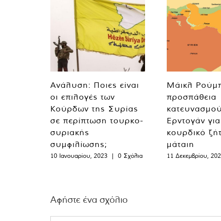
Ανάλυση: Ποιες είναι
Μάικλ Ρούμπ
οι επιλογές των
προσπάθεια
Κούρδων της Συρίας
κατευνασμού
σε περίπτωση τουρκο-
Ερντογάν για
συριακής
κουρδικό ζήτ
συμφιλίωσης;
μάταιη
10 Ιανουαρίου, 2023
|
0 Σχόλια
11 Δεκεμβρίου, 20
Αφήστε ένα σχόλιο