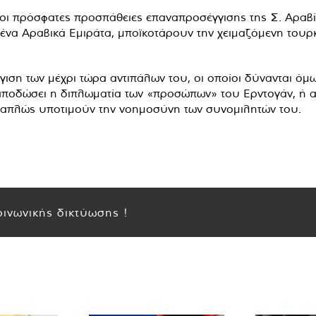
ι πρόσφατες προσπάθειες επαναπροσέγγισης της Σ. Αραβία
μένα Αραβικά Εμιράτα, μποϊκοτάρουν την χειμαζόμενη τουρκ
ση των μέχρι τώρα αντιπάλων του, οι οποίοι δύνανται όμως
αποδώσει η διπλωματία των «προσώπων» του Ερντογάν, ή αν
ες απλώς υποτιμούν την νοημοσύνη των συνομιλητών του.
ινωνικής δικτύωσης !