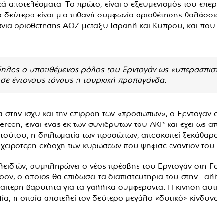
ικά αποτελέσματα. Το πρώτο, είναι ο εξευμενισμός του επ
 Το δεύτερο είναι μια πιθανή συμφωνία οριοθέτησης θαλάσσ
ωνία οριοθέτησης ΑΟΖ μεταξύ Ισραήλ και Κύπρου, και που 
δηλος ο υποτιθέμενος ρόλος του Ερντογάν ως «υπερασπιστ
 σε έντονους τόνους η τουρκική προπαγάνδα.
 στην ισχύ και την επιρροή των «προσώπων», ο Ερντογάν ε
can, είναι ένας εκ των συνιδρυτών του ΑΚΡ και έχει ως 
κ τούτου, η διπλωματία των προσώπων, αποσκοπεί ξεκάθαρ
 χειρότερη εκδοχή των κυρώσεων που ψήφισε εναντίον του 
ειδιών, συμπληρώνει ο νέος πρέσβης του Ερντογάν στη Γαλ
 ο οποίος θα επιδώσει τα διαπιστευτήριά του στην Γαλλί
ιδιαίτερη βαρύτητα για τα γαλλικά συμφέροντα. Η κίνηση α
λλία, η οποία αποτελεί τον δεύτερο μεγάλο «δυτικό» κίνδυ