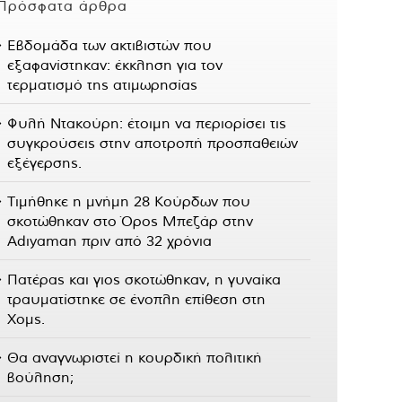
Πρόσφατα άρθρα
Εβδομάδα των ακτιβιστών που
εξαφανίστηκαν: έκκληση για τον
τερματισμό της ατιμωρησίας
Φυλή Ντακούρη: έτοιμη να περιορίσει τις
συγκρούσεις στην αποτροπή προσπαθειών
εξέγερσης.
Τιμήθηκε η μνήμη 28 Κούρδων που
σκοτώθηκαν στο Όρος Μπεζάρ στην
Adıyaman πριν από 32 χρόνια
Πατέρας και γιος σκοτώθηκαν, η γυναίκα
τραυματίστηκε σε ένοπλη επίθεση στη
Χομς.
Θα αναγνωριστεί η κουρδική πολιτική
βούληση;