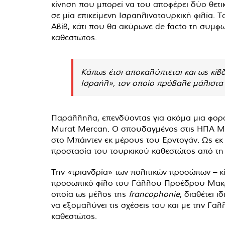
κίνηση που μπορεί να του αποφέρει δύο θετ
σε μία επικείμενη Ισραηλινοτουρκική φιλία.
Αβίβ, κάτι που θα ακύρωνε de facto τη συμφ
καθεστώτος.
Κάπως έτσι αποκαλύπτεται και ως κίβ
Ισραήλ», τον οποίο πρόβαλε μάλιστα
Παράλληλα, επενδύοντας για ακόμα μια φορά
Murat Mercan. Ο σπουδαγμένος στις ΗΠΑ Mer
στο Μπάιντεν εκ μέρους του Ερντογάν. Ως ε
προστασία του τουρκικού καθεστώτος από τη
Την «τριανδρία» των πολιτικών προσώπων – κλ
προσωπικό φίλο του Γάλλου Προέδρου Μακρόν,
οποία ως μέλος της
f
rancophonie
, διαθέτει 
να εξομαλύνει τις σχέσεις του και με την Γα
καθεστώτος.