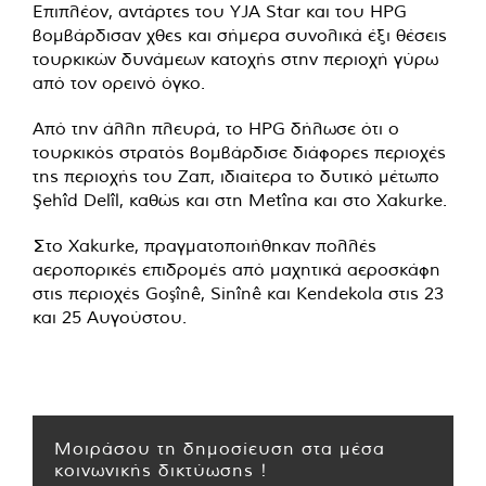
Επιπλέον, αντάρτες του YJA Star και του HPG
βομβάρδισαν χθες και σήμερα συνολικά έξι θέσεις
τουρκικών δυνάμεων κατοχής στην περιοχή γύρω
από τον ορεινό όγκο.
Από την άλλη πλευρά, το HPG δήλωσε ότι ο
τουρκικός στρατός βομβάρδισε διάφορες περιοχές
της περιοχής του Ζαπ, ιδιαίτερα το δυτικό μέτωπο
Şehîd Delîl, καθώς και στη Metîna και στο Xakurke.
Στο Xakurke, πραγματοποιήθηκαν πολλές
αεροπορικές επιδρομές από μαχητικά αεροσκάφη
στις περιοχές Goşînê, Sinînê και Kendekola στις 23
και 25 Αυγούστου.
Μοιράσου τη δημοσίευση στα μέσα
κοινωνικής δικτύωσης !