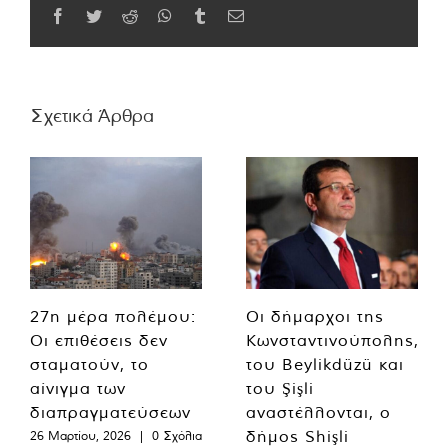
Facebook
Twitter
Reddit
WhatsApp
Tumblr
Email
Σχετικά Άρθρα
27η μέρα πολέμου:
Οι δήμαρχοι της
Οι επιθέσεις δεν
Κωνσταντινούπολης,
σταματούν, το
του Beylikdüzü και
αίνιγμα των
του Şişli
διαπραγματεύσεων
αναστέλλονται, ο
δήμος Shişli
26 Μαρτίου, 2026
|
0 Σχόλια