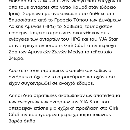
εισβολή στις Ζώνες Άμυνας Medya που ελέγχονται
από τους αντάρτες στο νότιο Κουρδιστάν (βόρειο
Ιράκ). Σύμφωνα με ανακοίνωση που δόθηκε στη
δημοσιότητα από το Γραφείο Τύπου των Δυνάμεων
Λαϊκής Άμυνας (HPG) το Σάββατο, τουλάχιστον
τέσσερις Τούρκοι στρατιώτες σκοτώθηκαν στις
ενέργειες των ανταρτών του HPG και του YJA Star
στην περιοχή αντίστασης Girê Cûdî. στην περιοχή
Zap των Αμυντικών Ζωνών Medya το τελευταίο
24ωρο.
Δύο από τους στρατιώτες σκοτώθηκαν καθώς οι
αντάρτες στόχευαν τα στρατεύματα κατοχής που
είχαν συγκεντρωθεί σε ανοιχτό έδαφος.
Άλλοι δύο στρατιώτες σκοτώθηκαν ως αποτέλεσμα
των ενεργειών των ανταρτών της YJA Star που
απέτρεψαν επίσης μια εχθρική προέλαση στο Girê
Cûdî την προηγούμενη μέρα χρησιμοποιώντας
βαρέα όπλα.