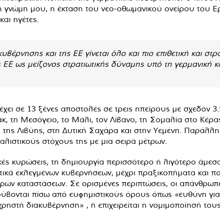
 τη γνώμη μου, η έκταση του νεο-οθωμανικού ονείρου του Ε
αι ηγέτες.
υβέρνησης και της ΕΕ γίνεται όλο και πιο επιθετική και στρα
 ΕΕ ως μείζονος στρατιωτικής δύναμης υπό τη γερμανική κ
έχει σε 13 ξένες αποστολές σε τρεις ηπείρους με σχεδόν 3.
άκ, τη Μεσόγειο, το Μάλι, τον Λίβανο, τη Σομαλία στο Κέρα
ης Λιβύης, στη Δυτική Σαχάρα και στην Υεμένη. Παράλληλα 
αλιστικούς στόχους της με μια σειρά μέτρων.
κές κυρώσεις, τη δημιουργία περισσότερο ή λιγότερο άμεσ
ικά εκλεγμένων κυβερνήσεων, μέχρι πραξικοπήματα και πο
ν καταστάσεων. Σε ορισμένες περιπτώσεις, οι απάνθρωπες τ
ύβονται πίσω από ευφημιστικούς όρους όπως «ευθύνη για
ηστή διακυβέρνηση» , ή επιχειρείται η νομιμοποίησή του