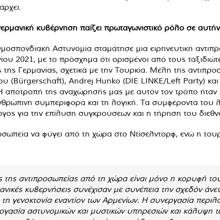
άρχει.
ερμανική κυβέρνηση παίζει πρωταγωνιστικό ρόλο σε αυτήν 
Ομοσπονδιακή Αστυνομία σταμάτησε μια ειρηνευτική αντιπρ
ίου 2021, με το πρόσχημα ότι ορισμένοι από τους ταξιδιώτ
ης Γερμανίας, σχετικά με την Τουρκία. Μέλη της αντιπρο
(Bürgerschaft), Andrej Hunko (DIE LINKE/Left Party) κα
Η αποτροπή της αναχώρησής μας με αυτόν τον τρόπο ήταν 
 ανθρώπινη συμπεριφορά και τη λογική. Τα συμφέροντα του 
ογος για την επίλυση συγκρούσεων και η τήρηση του διεθν
σωπεία να φύγει από τη χώρα στο Ντίσελντορφ, ενώ η του
της αντιπροσωπείας από τη χώρα είναι μόνο η κορυφή το
ανικές κυβερνήσεις συνέχισαν με συνέπεια την σχεδόν άνε
η γενοκτονία εναντίον των Αρμενίων. Η συνεργασία περιλ
εργασία αστυνομικών και μυστικών υπηρεσιών και κάλυψη 