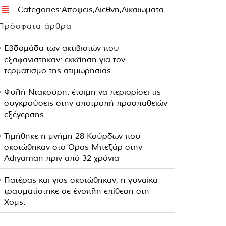
Categories:
Απόψεις
,
Διεθνή
,
Δικαιώματα
Πρόσφατα άρθρα
Εβδομάδα των ακτιβιστών που
εξαφανίστηκαν: έκκληση για τον
τερματισμό της ατιμωρησίας
Φυλή Ντακούρη: έτοιμη να περιορίσει τις
συγκρούσεις στην αποτροπή προσπαθειών
εξέγερσης.
Τιμήθηκε η μνήμη 28 Κούρδων που
σκοτώθηκαν στο Όρος Μπεζάρ στην
Adıyaman πριν από 32 χρόνια
Πατέρας και γιος σκοτώθηκαν, η γυναίκα
τραυματίστηκε σε ένοπλη επίθεση στη
Χομς.