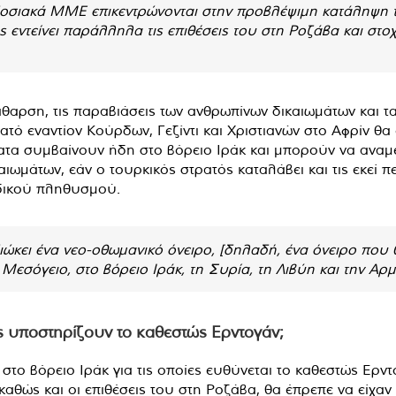
δοσιακά ΜΜΕ επικεντρώνονται στην προβλέψιμη κατάληψη τ
ός εντείνει παράλληλα τις επιθέσεις του στη Ροζάβα και στ
άθαρση, τις παραβιάσεις των ανθρωπίνων δικαιωμάτων και
τό εναντίον Κούρδων, Γεζίντι και Χριστιανών στο Αφρίν θα έ
ατα συμβαίνουν ήδη στο βόρειο Ιράκ και μπορούν να αναμ
ιωμάτων, εάν ο τουρκικός στρατός καταλάβει και τις εκεί π
δικού πληθυσμού.
ιώκει ένα νεο-οθωμανικό όνειρο, [δηλαδή, ένα όνειρο που 
 Μεσόγειο, στο βόρειο Ιράκ, τη Συρία, τη Λιβύη και την Αρμ
ις υποστηρίζουν το καθεστώς Ερντογάν;
στο βόρειο Ιράκ για τις οποίες ευθύνεται το καθεστώς Ερντ
ν καθώς και οι επιθέσεις του στη Ροζάβα, θα έπρεπε να είχα