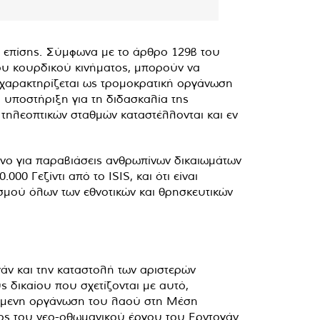
αι επίσης. Σύμφωνα με το άρθρο 129β του
του κουρδικού κινήματος, μπορούν να
Κ χαρακτηρίζεται ως τρομοκρατική οργάνωση
ή υποστήριξη για τη διδασκαλία της
 τηλεοπτικών σταθμών καταστέλλονται και εν
υνο για παραβιάσεις ανθρωπίνων δικαιωμάτων
 Γεζίντι από το ISIS, και ότι είναι
σμού όλων των εθνοτικών και θρησκευτικών
άν και την καταστολή των αριστερών
 δικαίου που σχετίζονται με αυτό,
ζόμενη οργάνωση του λαού στη Μέση
υνος του νεο-οθωμανικού έργου του Ερντογάν