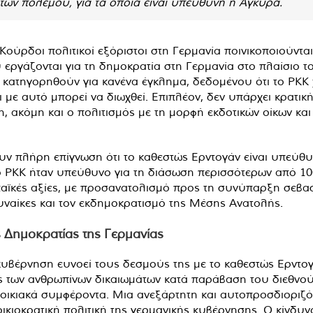
των πολέμου, για τα οποία είναι υπεύθυνη η Άγκυρα.
ι Κούρδοι πολιτικοί εξόριστοι στη Γερμανία ποινικοποιούντ
 εργάζονται για τη δημοκρατία στη Γερμανία στο πλαίσιο 
να κατηγορηθούν για κανένα έγκλημα, δεδομένου ότι το ΡΚ
ι με αυτό μπορεί να διωχθεί. Επιπλέον, δεν υπάρχει κρατικ
, ακόμη και ο πολιτισμός με τη μορφή εκδοτικών οίκων και
υν πλήρη επίγνωση ότι το καθεστώς Ερντογάν είναι υπεύθ
PKK ήταν υπεύθυνο για τη διάσωση περισσότερων από 100.000
παϊκές αξίες, με προσανατολισμό προς τη συνύπαρξη σεβα
γυναίκες και τον εκδημοκρατισμό της Μέσης Ανατολής.
 Δημοκρατίας της Γερμανίας
 κυβέρνηση ευνοεί τους δεσμούς της με το καθεστώς Ερντογ
ις των ανθρωπίνων δικαιωμάτων κατά παράβαση του διεθνούς
ποικιακά συμφέροντα. Μια ανεξάρτητη και αυτοπροσδιορι
ποικιοκρατική πολιτική της γερμανικής κυβέρνησης. Ο κίνδ