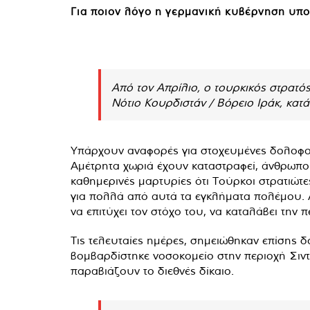
Για ποιον λόγο η γερμανική κυβέρνηση υπο
Από τον Απρίλιο, ο τουρκικός στρατό
Νότιο Κουρδιστάν / Βόρειο Ιράκ, κατ
Υπάρχουν αναφορές για στοχευμένες δολοφο
Αμέτρητα χωριά έχουν καταστραφεί, άνθρωποι
καθημερινές μαρτυρίες ότι Τούρκοι στρατιώ
για πολλά από αυτά τα εγκλήματα πολέμου. Α
να επιτύχει τον στόχο του, να καταλάβει την 
Τις τελευταίες ημέρες, σημειώθηκαν επίσης 
βομβαρδίστηκε νοσοκομείο στην περιοχή Σιντζ
παραβιάζουν το διεθνές δίκαιο.