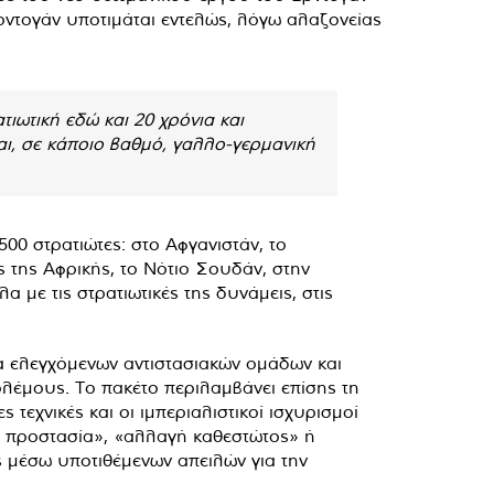
ρντογάν υποτιμάται εντελώς, λόγω αλαζονείας
τιωτική εδώ και 20 χρόνια και
αι, σε κάποιο βαθμό, γαλλο-γερμανική
500 στρατιώτες: στο Αφγανιστάν, το
ς της Αφρικής, το Νότιο Σουδάν, στην
με τις στρατιωτικές της δυνάμεις, στις
α ελεγχόμενων αντιστασιακών ομάδων και
λέμους. Το πακέτο περιλαμβάνει επίσης τη
εχνικές και οι ιμπεριαλιστικοί ισχυρισμοί
 προστασία», «αλλαγή καθεστώτος» ή
ς μέσω υποτιθέμενων απειλών για την