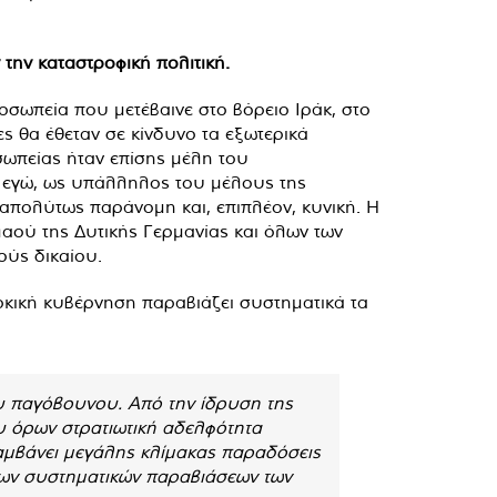
την καταστροφική πολιτική.
οσωπεία που μετέβαινε στο βόρειο Ιράκ, στο
ες θα έθεταν σε κίνδυνο τα εξωτερικά
σωπείας ήταν επίσης μέλη του
ι εγώ, ως υπάλληλος του μέλους της
απολύτως παράνομη και, επιπλέον, κυνική. Η
λαού της Δυτικής Γερμανίας και όλων των
ούς δικαίου.
ρκική κυβέρνηση παραβιάζει συστηματικά τα
υ παγόβουνου. Από την ίδρυση της
υ όρων στρατιωτική αδελφότητα
αμβάνει μεγάλης κλίμακας παραδόσεις
των συστηματικών παραβιάσεων των