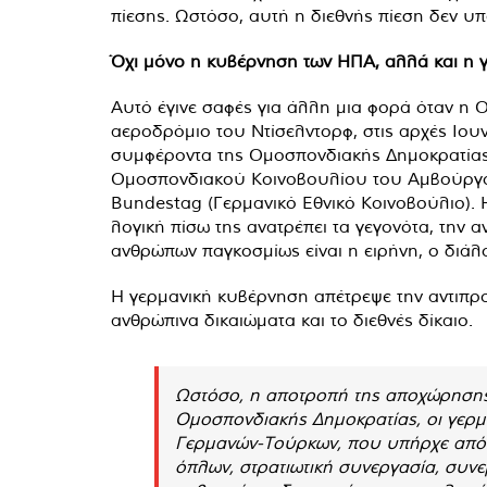
πίεσης. Ωστόσο, αυτή η διεθνής πίεση δεν υπ
Όχι μόνο η κυβέρνηση των ΗΠΑ, αλλά και η γ
Αυτό έγινε σαφές για άλλη μια φορά όταν η 
αεροδρόμιο του Ντίσελντορφ, στις αρχές Ιουν
συμφέροντα της Ομοσπονδιακής Δημοκρατίας τ
Ομοσπονδιακού Κοινοβουλίου του Αμβούργου 
Bundestag (Γερμανικό Εθνικό Κοινοβούλιο). 
λογική πίσω της ανατρέπει τα γεγονότα, την
ανθρώπων παγκοσμίως είναι η ειρήνη, ο διάλ
Η γερμανική κυβέρνηση απέτρεψε την αντιπρο
ανθρώπινα δικαιώματα και το διεθνές δίκαιο.
Ωστόσο, η αποτροπή της αποχώρησης 
Ομοσπονδιακής Δημοκρατίας, οι γερμ
Γερμανών-Τούρκων, που υπήρχε από τ
όπλων, στρατιωτική συνεργασία, συν