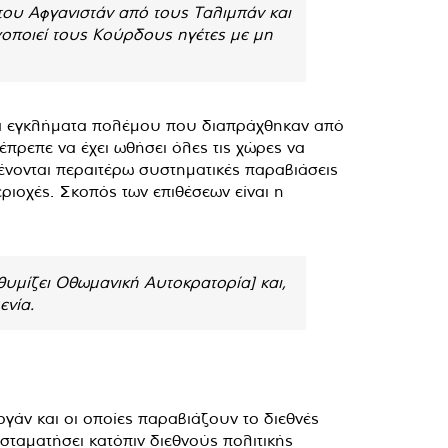
ου Αφγανιστάν από τους Ταλιμπάν και
οχοποιεί τους Κούρδους ηγέτες με μη
 τα εγκλήματα πολέμου που διαπράχθηκαν από
πρεπε να έχει ωθήσει όλες τις χώρες ​​να
ένονται περαιτέρω συστηματικές παραβιάσεις
εριοχές. Σκοπός των επιθέσεων είναι η
θυμίζει Οθωμανική Αυτοκρατορία] και,
ενία.
ογάν και οι οποίες παραβιάζουν το διεθνές
ν σταματήσει κατόπιν διεθνούς πολιτικής