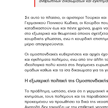
ανθρωπίνων δικαιωμάτων και εγκλημά
Σε αυτό το πλαίσιο, οι αριστεροί Τούρκοι κα
Γερμανικού Ποινικού Κώδικα, οι Κούρδοι που
καταδικαστούν έως και πέντε χρόνια, χωρίς 
στο εξωτερικό και θεωρητικά όποιος σχετίζετα
κουρδικής γλώσσας, ενώ η κουρδική επιστήμη
μέρει απαγορεύονται.
Οι ομοσπονδιακές κυβερνήσεις και αρχές έχο
και εγκλήματα πολέμου, ενώ από την άλλη το 
ιδεολογικά πολύ κοντά στις λεγόμενες ευρω
ομάδων καθώς και τα ίσα δικαιώματα για τις 
H εξωτερική πολιτική της Ομοσπονδιακής
Το πρόβλημα, ωστόσο, είναι ότι η γερμανική
κινημάτων, τους πολέμους και τις παραβιάσε
προκειμένου να προωθήσει τα δικά της νεοα
Ανατολή δεν ταιριάζει με την επιθετική νεοα