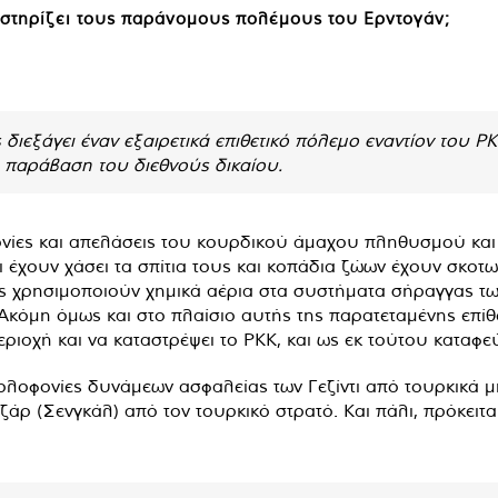
στηρίζει τους παράνομους πολέμους του Ερντογάν;
ς διεξάγει έναν εξαιρετικά επιθετικό πόλεμο εναντίον του
ά παράβαση του διεθνούς δικαίου.
νίες και απελάσεις του κουρδικού άμαχου πληθυσμού κα
 έχουν χάσει τα σπίτια τους και κοπάδια ζώων έχουν σκοτ
τες χρησιμοποιούν χημικά αέρια στα συστήματα σήραγγας τ
κόμη όμως και στο πλαίσιο αυτής της παρατεταμένης επίθε
περιοχή και να καταστρέψει το PKK, και ως εκ τούτου καταφ
δολοφονίες δυνάμεων ασφαλείας των Γεζίντι από τουρκικά
άρ (Σενγκάλ) από τον τουρκικό στρατό. Και πάλι, πρόκειτα