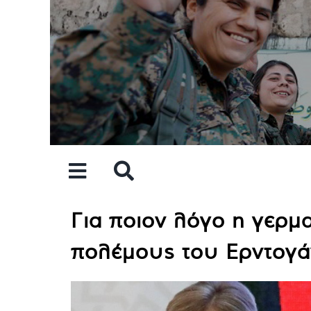
Skip
to
content
Για ποιον λόγο η γερ
πολέμους του Ερντογά