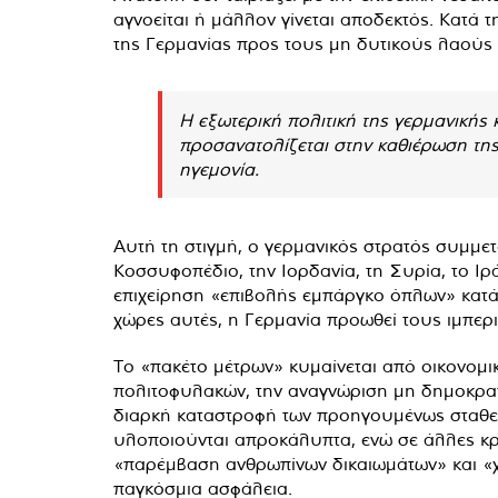
αγνοείται ή μάλλον γίνεται αποδεκτός. Κατά
της Γερμανίας προς τους μη δυτικούς λαούς κ
Η εξωτερική πολιτική της γερμανικής κ
προσανατολίζεται στην καθιέρωση της
ηγεμονία.
Αυτή τη στιγμή, ο γερμανικός στρατός συμμετ
Κοσσυφοπέδιο, την Ιορδανία, τη Συρία, το Ιρ
επιχείρηση «επιβολής εμπάργκο όπλων» κατά τ
χώρες αυτές, η Γερμανία προωθεί τους ιμπερι
Το «πακέτο μέτρων» κυμαίνεται από οικονομι
πολιτοφυλακών, την αναγνώριση μη δημοκρατ
διαρκή καταστροφή των προηγουμένως σταθερώ
υλοποιούνται απροκάλυπτα, ενώ σε άλλες κρ
«παρέμβαση ανθρωπίνων δικαιωμάτων» και «χρ
παγκόσμια ασφάλεια.