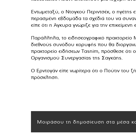
Εντωμεταξύ, ο Ντογκού Περιντσέκ, ο ηγέτης 
περασμένη εβδομάδα τα σχέδιά του να συναν
είπε ότι η Άγκυρα γνώριζε για την επικείμενη
Παράλληλα, το ειδησεογραφικό πρακτορείο Me
διεθνούς συνόδου κορυφής που θα διοργανωθ
πρακτορείο ειδήσεων Tasnim, πρόσθεσε ότι 
Οργανισμού Συνεργασίας της Σαγκάης.
Ο Ερντογάν είπε νωρίτερα ότι ο Πούτιν του ζ
πρόσκληση.
Μοιράσου τη δημοσίευση στα μέσα κο