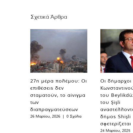
Σχετικά Άρθρα
27η μέρα πολέμου: Οι
Οι δήμαρχοι
επιθέσεις δεν
Κωνσταντινο
σταματούν, το αίνιγμα
του Beylikdü
των
του Şişli
διαπραγματεύσεων
αναστέλλοντα
δήμος Shişli
26 Μαρτίου, 2026
|
0 Σχόλια
σφετερίζεται
24 Μαρτίου, 2025