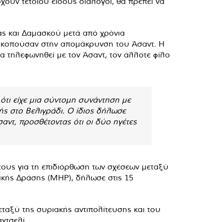
ουν τέτοιου είδους διάλογοι, θα πρέπει να
ας και Δαμασκού μετά από χρόνια
σκοπούσαν στην απομάκρυνση του Άσαντ. Η
α τηλεφωνηθεί με τον Άσαντ, τον άλλοτε φίλο
ι είχε μια σύντομη συνάντηση με
ς στο Βελιγράδι. Ο ίδιος δήλωσε
αντ, προσθέτοντας ότι οι δύο ηγέτες
τους για τη επιδιόρθωση των σχέσεων μεταξύ
ικής Δράσης (MHP), δήλωσε στις 15
ταξύ της συριακής αντιπολίτευσης και του
χτσελί.