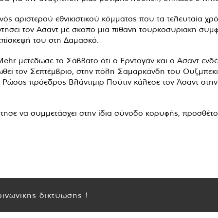
ενός αριστερού εθνικιστικού κόμματος που τα τελευταία χρ
τήσει τον Άσαντ με σκοπό μια πιθανή τουρκοσυριακή συμφι
 επίσκεψή του στη Δαμασκό.
hr μετέδωσε το Σάββατο ότι ο Ερντογάν και ο Άσαντ ενδέ
εί τον Σεπτέμβριο, στην πόλη Σαμαρκάνδη του Ουζμπεκιστ
ο Ρώσος πρόεδρος Βλάντιμιρ Πούτιν κάλεσε τον Άσαντ στ
ήτησε να συμμετάσχει στην ίδια σύνοδο κορυφής, προσθέτον
ινωνικής δικτύωσης !