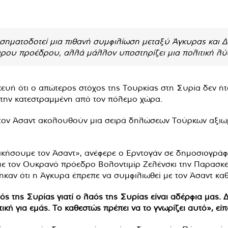
ηματοδοτεί μια πιθανή συμφιλίωση μεταξύ Άγκυρας και Δα
Σύρου προέδρου, αλλά μάλλον υποστηρίζει μια πολιτική λύ
ευή ότι ο απώτερος στόχος της Τουρκίας στη Συρία δεν ή
 την κατεστραμμένη από τον πόλεμο χώρα.
αι τον Άσαντ ακολουθούν μια σειρά δηλώσεων Τούρκων αξ
νικήσουμε τον Άσαντ», ανέφερε ο Ερντογάν σε δημοσιογράφ
με τον Ουκρανό πρόεδρο Βολοντιμίρ Ζελένσκι την Παρασκε
τηκαν ότι η Άγκυρα έπρεπε να συμφιλιωθεί με τον Άσαντ κα
 της Συρίας γιατί ο λαός της Συρίας είναι αδέρφια μας. Δ
τική για εμάς. Το καθεστώς πρέπει να το γνωρίζει αυτό», είπ