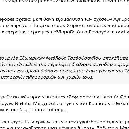
ύ των κρατών δεν μπορούν ποτέ να διακοπούν. Πάντα υπάρχ
αφορές σχετικά με πιθανή εξομάλυνση των σχέσεων Άγκυρ
 που παρείχε η Τουρκία στους Σύριους αντάρτες που απο
 ανέφερε την περασμένη εβδομάδα ότι ο Ερντογάν μπορεί ν
υπουργός Εξωτερικών Μεβλούτ Τσαβούσογλου αποκάλυψε ότ
ντ τον Οκτώβριο στο περιθώριο διεθνούς συνόδου κορυφή
ερώσει έναν άμεσο διάλογο μεταξύ του Ερντογάν και του Άσ
ν υπηρεσιών πληροφοριών των χωρών τους.
περεθνικιστικές προσωπικότητες εξέφρασαν την υποστήριξή 
ογάν, Ντεβλέτ Μπαχτσελί, ο ηγέτης του Κόμματος Εθνικιστ
κίας στη Συρία ήταν πολύτιμα.
υ υπουργού Εξωτερικών μας για την εγκαθίδρυση ειρήνης με
σα για την αναζήτηση μιας μόνιμης λύσης», δήλωσε ο Μπα