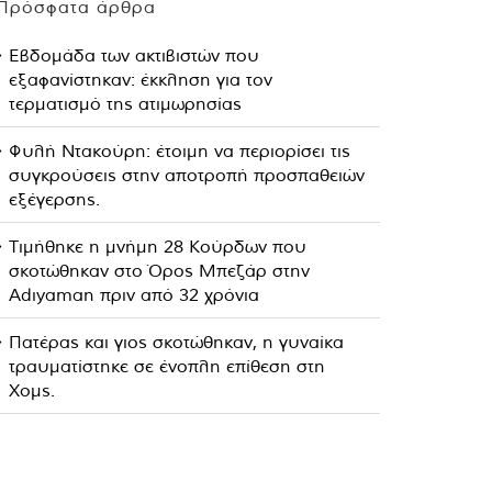
Πρόσφατα άρθρα
Εβδομάδα των ακτιβιστών που
εξαφανίστηκαν: έκκληση για τον
τερματισμό της ατιμωρησίας
Φυλή Ντακούρη: έτοιμη να περιορίσει τις
συγκρούσεις στην αποτροπή προσπαθειών
εξέγερσης.
Τιμήθηκε η μνήμη 28 Κούρδων που
σκοτώθηκαν στο Όρος Μπεζάρ στην
Adıyaman πριν από 32 χρόνια
Πατέρας και γιος σκοτώθηκαν, η γυναίκα
τραυματίστηκε σε ένοπλη επίθεση στη
Χομς.