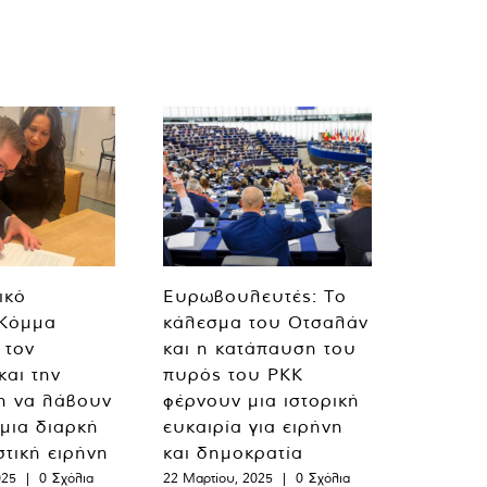
ικό
Ευρωβουλευτές: Το
 Κόμμα
κάλεσμα του Οτσαλάν
 τον
και η κατάπαυση του
και την
πυρός του PKK
η να λάβουν
φέρνουν μια ιστορική
 μια διαρκή
ευκαιρία για ειρήνη
στική ειρήνη
και δημοκρατία
025
|
0 Σχόλια
22 Μαρτίου, 2025
|
0 Σχόλια