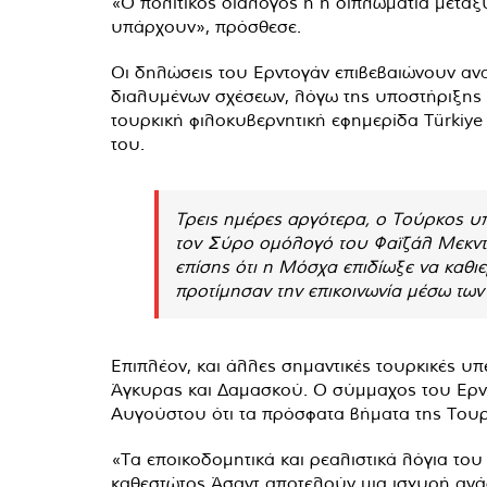
«Ο πολιτικός διάλογος ή η διπλωματία μεταξ
υπάρχουν», πρόσθεσε.
Οι δηλώσεις του Ερντογάν επιβεβαιώνουν αν
διαλυμένων σχέσεων, λόγω της υποστήριξης
τουρκική φιλοκυβερνητική εφημερίδα Türkiye
του.
Τρεις ημέρες αργότερα, ο Τούρκος 
τον Σύρο ομόλογό του Φαϊζάλ Μεκντά
επίσης ότι η Μόσχα επιδίωξε να καθι
προτίμησαν την επικοινωνία μέσω τω
Επιπλέον, και άλλες σημαντικές τουρκικές υ
Άγκυρας και Δαμασκού. Ο σύμμαχος του Ερντ
Αυγούστου ότι τα πρόσφατα βήματα της Τουρ
«Τα εποικοδομητικά και ρεαλιστικά λόγια το
καθεστώτος Άσαντ αποτελούν μια ισχυρή ανά