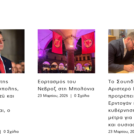
 της
Εορτασμός του
Το Σουηδ
ύπολης,
Νεβροζ στη Μπολόνια
Αριστερό
zü και
προτρέπει
23 Μαρτίου, 2025
|
0 Σχόλια
Ερντογάν 
ι, ο
κυβέρνησ
μέτρα για
και ουσια
|
0 Σχόλια
23 Μαρτίου, 2