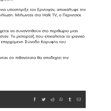
όνια υποστήριξε τον Ερντογάν, αποκάλυψε την
λίωση. Μιλώντας στο Halk TV, ο Περιντσέκ
χεται να συναντηθούν στο περιθώριο μιας
άν. Το ρεπορτάζ που επικαλείται το ιρανικό
ην επερχόμενη Σύνοδο Κορυφής του
τας ότι πιθανότατα θα αποδεχτεί την
Facebook
Twitter
Reddit
WhatsApp
Tumblr
Email