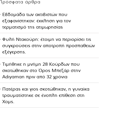
Πρόσφατα άρθρα
Εβδομάδα των ακτιβιστών που
εξαφανίστηκαν: έκκληση για τον
τερματισμό της ατιμωρησίας
Φυλή Ντακούρη: έτοιμη να περιορίσει τις
συγκρούσεις στην αποτροπή προσπαθειών
εξέγερσης.
Τιμήθηκε η μνήμη 28 Κούρδων που
σκοτώθηκαν στο Όρος Μπεζάρ στην
Adıyaman πριν από 32 χρόνια
Πατέρας και γιος σκοτώθηκαν, η γυναίκα
τραυματίστηκε σε ένοπλη επίθεση στη
Χομς.