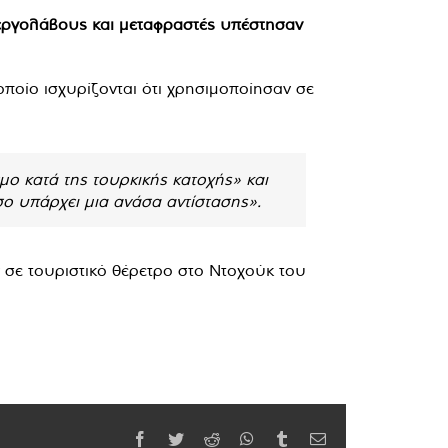
εργολάβους και μεταφραστές υπέστησαν
ποίο ισχυρίζονται ότι χρησιμοποίησαν σε
μο κατά της τουρκικής κατοχής» και
σο υπάρχει μια ανάσα αντίστασης».
 σε τουριστικό θέρετρο στο Ντοχούκ του
Facebook
Twitter
Reddit
WhatsApp
Tumblr
Email