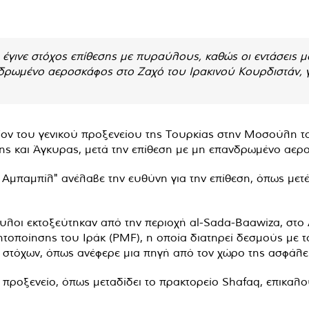
γινε στόχος επίθεσης με πυραύλους, καθώς οι εντάσεις μ
δρωμένο αεροσκάφος στο Ζαχό του Ιρακινού Κουρδιστάν, γι
ον του γενικού προξενείου της Τουρκίας στην Μοσούλη του
ς και Άγκυρας, μετά την επίθεση με μη επανδρωμένο αερο
Αμπαμπίλ" ανέλαβε την ευθύνη για την επίθεση, όπως μετ
αυλοι εκτοξεύτηκαν από την περιοχή al-Sada-Baawiza, στο 
ητοποίησης του Ιράκ (PMF), η οποία διατηρεί δεσμούς με το
ών στόχων, όπως ανέφερε μια πηγή από τον χώρο της ασφάλε
ο προξενείο, όπως μεταδίδει το πρακτορείο Shafaq, επικα