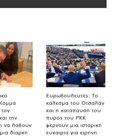
ικό
Ευρωβουλευτές: Το
 Κόμμα
κάλεσμα του Οτσαλάν
 τον
και η κατάπαυση του
και την
πυρός του PKK
η να λάβουν
φέρνουν μια ιστορική
 μια διαρκή
ευκαιρία για ειρήνη