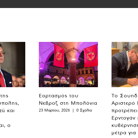
 της
Εορτασμός του
Το Σουηδ
ύπολης,
Νεβροζ στη Μπολόνια
Αριστερό
zü και
προτρέπει
23 Μαρτίου, 2025
|
0 Σχόλια
Ερντογάν 
ι, ο
κυβέρνησ
μέτρα για