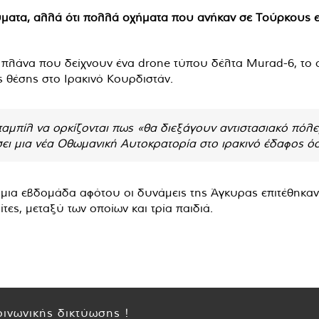
ύματα, αλλά ότι πολλά οχήματα που ανήκαν σε Τούρκους 
πλάνα που δείχνουν ένα drone τύπου δέλτα Murad-6, το ο
ς θέσης στο Ιρακινό Κουρδιστάν.
παμπίλ να ορκίζονται πως «θα διεξάγουν αντιστασιακό πόλε
ύσει μια νέα Οθωμανική Αυτοκρατορία στο ιρακινό έδαφος ό
ι μια εβδομάδα αφότου οι δυνάμεις της Άγκυρας επιτέθηκαν
τες, μεταξύ των οποίων και τρία παιδιά.
ινωνικής δικτύωσης !