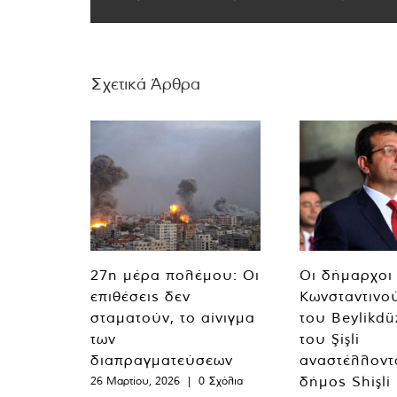
Σχετικά Άρθρα
27η μέρα πολέμου: Οι
Οι δήμαρχοι
επιθέσεις δεν
Κωνσταντινο
σταματούν, το αίνιγμα
του Beylikdü
των
του Şişli
διαπραγματεύσεων
αναστέλλοντα
δήμος Shişli
26 Μαρτίου, 2026
|
0 Σχόλια