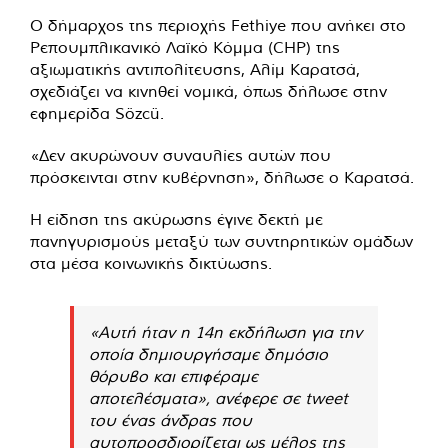
Ο δήμαρχος της περιοχής Fethiye που ανήκει στο
Ρεπουμπλικανικό Λαϊκό Κόμμα (CHP) της
αξιωματικής αντιπολίτευσης, Αλίμ Καρατσά,
σχεδιάζει να κινηθεί νομικά, όπως δήλωσε στην
εφημερίδα Sözcü.
«Δεν ακυρώνουν συναυλίες αυτών που
πρόσκεινται στην κυβέρνηση», δήλωσε ο Καρατσά.
Η είδηση ​​της ακύρωσης έγινε δεκτή με
πανηγυρισμούς μεταξύ των συντηρητικών ομάδων
στα μέσα κοινωνικής δικτύωσης.
«Αυτή ήταν η 14η εκδήλωση για την
οποία δημιουργήσαμε δημόσιο
θόρυβο και επιφέραμε
αποτελέσματα», ανέφερε σε tweet
του ένας άνδρας που
αυτοπροσδιορίζεται ως μέλος της