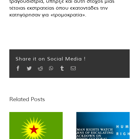
τραγουδίστρια, υπήρξε και αυτή στόχος μιας
τέτοιας εκστρατείας όπου εκατοντάδες την
κατηγόρησαν για «τρομοκρατία».
Share it on Social Media !
Facebook
Twitter
Reddit
WhatsApp
Tumblr
Email
Related Posts