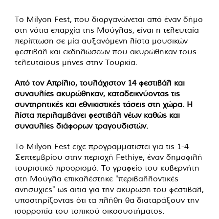
Το Milyon Fest, που διοργανώνεται από έναν δήμο
στη νότια επαρχία της Μούγλας, είναι η τελευταία
περίπτωση σε μία αυξανόμενη λίστα μουσικών
φεστιβάλ και εκδηλώσεων που ακυρώθηκαν τους
τελευταίους μήνες στην Τουρκία.
Από τον Απρίλιο, τουλάχιστον 14 φεστιβάλ και
συναυλίες ακυρώθηκαν, καταδεικνύοντας τις
συντηρητικές και εθνικιστικές τάσεις στη χώρα. Η
λίστα περιλαμβάνει φεστιβάλ νέων καθώς και
συναυλίες διάφορων τραγουδιστών.
Το Milyon Fest είχε προγραμματιστεί για τις 1-4
Σεπτεμβρίου στην περιοχή Fethiye, έναν δημοφιλή
τουριστικό προορισμό. Το γραφείο του κυβερνήτη
στη Μούγλα επικαλέστηκε "περιβαλλοντικές
ανησυχίες" ως αιτία για την ακύρωση του φεστιβάλ,
υποστηρίζοντας ότι τα πλήθη θα διαταράξουν την
ισορροπία του τοπικού οικοσυστήματος.