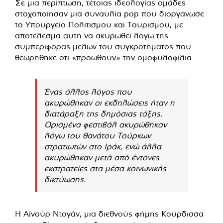
Σε μια περίπτωση, τέτοιας ιδεολογίας ομάδες
στοχοποίησαν μια συναυλία pop που διοργάνωσε
το Υπουργείο Πολιτισμού και Τουρισμού, με
αποτέλεσμα αυτή να ακυρωθεί λόγω της
συμπεριφοράς μελών του συγκροτήματος που
θεωρήθηκε ότι «προωθούν» την ομοφυλοφιλία.
Ένας άλλος λόγος που
ακυρώθηκαν οι εκδηλώσεις ήταν η
διατάραξη της δημόσιας τάξης.
Ορισμένα φεστιβάλ ακυρώθηκαν
λόγω του θανάτου Τούρκων
στρατιωτών στο Ιράκ, ενώ άλλα
ακυρώθηκαν μετά από έντονες
εκστρατείες στα μέσα κοινωνικής
δικτύωσης.
Η Αϊνούρ Ντογάν, μια διεθνούς φήμης Κούρδισσα