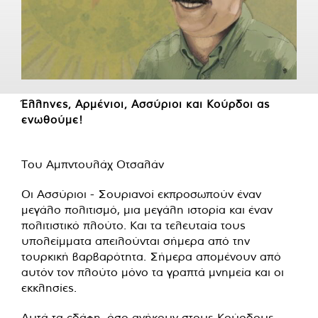
Έλληνες, Αρμένιοι, Ασσύριοι και Κούρδοι ας
ενωθούμε!
Του Αμπντουλάχ Οτσαλάν
Οι Ασσύριοι - Σουριανοί εκπροσωπούν έναν
μεγάλο πολιτισμό, μια μεγάλη ιστορία και έναν
πολιτιστικό πλούτο. Και τα τελευταία τους
υπολείμματα απειλούνται σήμερα από την
τουρκική βαρβαρότητα. Σήμερα απομένουν από
αυτόν τον πλούτο μόνο τα γραπτά μνημεία και οι
εκκλησίες.
Αυτά τα εδάφη, όσο ανήκουν στους Κούρδους,