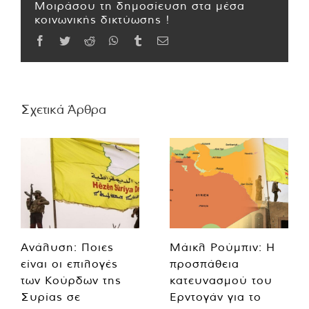
Μοιράσου τη δημοσίευση στα μέσα
κοινωνικής δικτύωσης !
Facebook
Twitter
Reddit
WhatsApp
Tumblr
Email
Σχετικά Άρθρα
Ανάλυση: Ποιες
Μάικλ Ρούμπιν: Η
είναι οι επιλογές
προσπάθεια
των Κούρδων της
κατευνασμού του
Συρίας σε
Ερντογάν για το