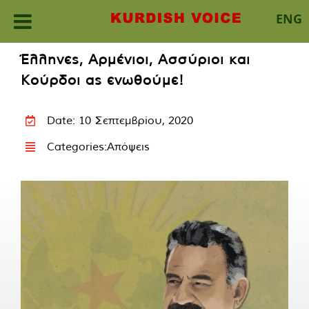
ENG
Skip
Έλληνες, Αρμένιοι, Ασσύριοι και
to
Κούρδοι ας ενωθούμε!
content
Date: 10 Σεπτεμβρίου, 2020
Categories:
Απόψεις