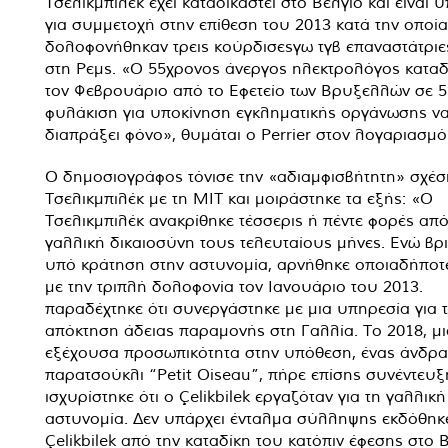
Τσελικμπιλέκ έχει καταδικαστεί στο Βέλγιο και είναι 
για συμμετοχή στην επίθεση του 2013 κατά την οποία
δολοφονήθηκαν τρεις κούρδισεςγω τγβ επαναστάτριες
στη Ρεμς. «Ο 55χρονος άνεργος ηλεκτρολόγος καταδ
τον Φεβρουάριο από το Εφετείο των Βρυξελλών σε 5
φυλάκιση για υποκίνηση εγκληματικής οργάνωσης ν
διαπράξει φόνο», θυμάται ο Perrier στον λογαριασμό
Ο δημοσιογράφος τόνισε την «αδιαμφισβήτητη» σχέσ
Τσελικμπιλέκ με τη ΜΙΤ και μοιράστηκε τα εξής: «Ο
Τσελικμπιλέκ ανακρίθηκε τέσσερις ή πέντε φορές από
γαλλική δικαιοσύνη τους τελευταίους μήνες. Ενώ βρ
υπό κράτηση στην αστυνομία, αρνήθηκε οποιαδήποτ
με την τριπλή δολοφονία τον Ιανουάριο του 2013.
παραδέχτηκε ότι συνεργάστηκε με μια υπηρεσία για 
απόκτηση άδειας παραμονής στη Γαλλία. Το 2018, μ
εξέχουσα προσωπικότητα στην υπόθεση, ένας άνδρα
παρατσούκλι “Petit Oiseau”, πήρε επίσης συνέντευξ
ισχυρίστηκε ότι ο Çelikbilek εργαζόταν για τη γαλλική
αστυνομία. Δεν υπάρχει ένταλμα σύλληψης εκδόθηκε
Çelikbilek από την καταδίκη του κατόπιν έφεσης στο 