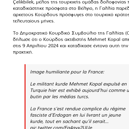
Çelikbilek, μέλος της τουρκικής ομάδας δολοφονίας
καταδικάστηκε πρόσφατα στο Βέλγιο, η Γαλλία παρέ
αρκετούς Κούρδους πρόσφυγες στο τουρκικό κράτο
τελευταίους μήνες.
Το Δημοκρατικό Κουρδικό Συμβούλιο της Γαλλίας (
δήλωσε ότι ο Κούρδος ακτιβιστής Mehmet Kopal απ
στις 9 Απριλίου 2024 και καταδίκασε έντονα αυτή την
πρακτική.
Image humiliante pour la France:
Le militant kurde Mehmet Kopal expulsé en
Turquie hier est exhibé aujourd’hui comme 
butin par les médias turcs.
La France s’est rendue complice du régime
fasciste d’Erdogan en lui livrant un jeune
kurde, tout en sachant qu’il serait…
pic.twitter.com/Fq4qyx2UUe