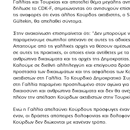
Γαλλίας και Τουρκίας και αποτελεί θέμα μεγάλης αν
δήλωσε το CDK-F, σημειώνοντας ότι ανησυχούν επίσ
τις αναφορές ότι ένας άλλος Κούρδος ακτιβιστής, ο 
Gültekin, θα απελαθεί σύντομα.
Στην ανακοίνωση επισημαίνεται ότι: “Δεν μπορούμε 
παραμείνουμε σιωπηλοί απέναντι σε αυτές τις αδικίες
Απαιτούμε από τις γαλλικές αρχές να θέσουν αμέσως
σε αυτές τις πρακτικές, οι οποίες είναι αντίθετες με τα
ανθρώπινα δικαιώματα και τις αρχές της Δημοκρατίας.
Καλούμε σε διεθνή αλληλεγγύη και επείγουσα δράση
προστασία των δικαιωμάτων και της ασφάλειας των 
ακτιβιστών στη Γαλλία. Το Κουρδικό Δημοκρατικό Σ
στη Γαλλία παραμένει προσηλωμένο στον αγώνα για
δικαιοσύνη και ανθρώπινα δικαιώματα και δεν θα ανέ
πλέον την απέλαση Κούρδων ακτιβιστών στην Τουρκί
Ενώ η Γαλλία απελαύνει Κούρδους πρόσφυγες έναν
έναν, οι δράστες απόπειρες δολοφονίας και δολοφον
Κούρδων δεν διώκονται με κανέναν τρόπο.