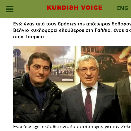
ENG
Skip
Ενώ ένας από τους δράστες της απόπειρας δολοφο
to
Βέλγιο κυκλοφορεί ελεύθερος στη Γαλλία, ένας 
content
στην Τουρκία.
Ενώ δεν έχει εκδοθεί ένταλμα σύλληψης για τον Zeke