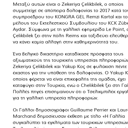
Μεταξύ αυτών είναι ο Zekeriya Çelikbilek, ο οποίος
συμμετείχε σε απόπειρα δολοφονίας το 2017 κατά το
συμπροέδρου του KONGRA GEL Remzi Kartal και τ
μέλους του Εκτελεστικού Συμβουλίου του KCK Zübe
Aydar. Σύμφωνα με τη γαλλική εφημερίδα Le Point, 
Çelikbilek ζει στην πόλη Reims και ταξιδεύει ελεύθε
να κάνει καμία αλλαγή στην καθημερινότητά του.
Ένα βελγικό δικαστήριο καταδίκασε πρόσφατα τους
αξιωματικούς της τουρκικής υπηρεσίας πληροφοριώ
Zekeriya Çelikbilek και Yakup Koç σε φυλάκιση πέντε
έκαστος για την υπόθεση της δολοφονίας. Ο Yakup K
οποίος φέρεται να είναι επικεφαλής της ομάδας, έχει
καταφύγει στην Τουρκία, ενώ ο Chelikbilek ζει στη Γα
Πολλές πηγές επισημαίνουν ότι ο Τσελικμπιλέκ εργα
για τη γαλλική υπηρεσία πληροφοριών.
Οι Γάλλοι δημοσιογράφοι Guillaume Perrier και Laur
Marchand δημοσίευσαν έκθεση με τίτλο «Η Γαλλία
συγκαλύπτει τα εγκλήματα των τουρκικών υπηρεσιών