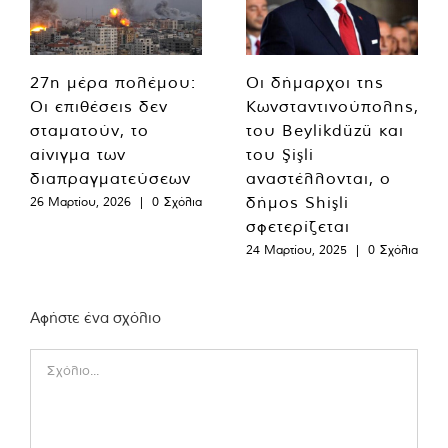
27η μέρα πολέμου:
Οι δήμαρχοι της
Οι επιθέσεις δεν
Κωνσταντινούπολης,
σταματούν, το
του Beylikdüzü και
αίνιγμα των
του Şişli
διαπραγματεύσεων
αναστέλλονται, ο
δήμος Shişli
26 Μαρτίου, 2026
|
0 Σχόλια
σφετερίζεται
24 Μαρτίου, 2025
|
0 Σχόλια
Αφήστε ένα σχόλιο
Comment