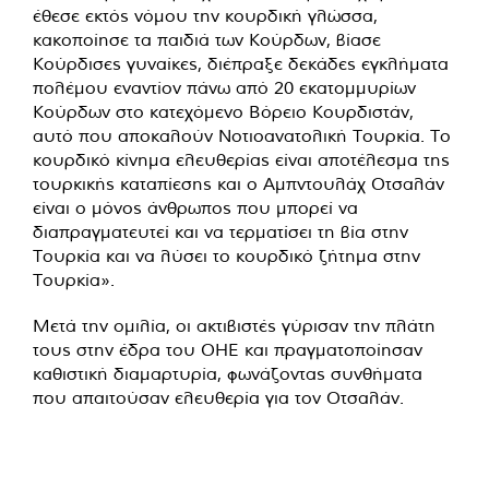
έθεσε εκτός νόμου την κουρδική γλώσσα,
κακοποίησε τα παιδιά των Κούρδων, βίασε
Κούρδισες γυναίκες, διέπραξε δεκάδες εγκλήματα
πολέμου εναντίον πάνω από 20 εκατομμυρίων
Κούρδων στο κατεχόμενο Βόρειο Κουρδιστάν,
αυτό που αποκαλούν Νοτιοανατολική Τουρκία. Το
κουρδικό κίνημα ελευθερίας είναι αποτέλεσμα της
τουρκικής καταπίεσης και ο Αμπντουλάχ Οτσαλάν
είναι ο μόνος άνθρωπος που μπορεί να
διαπραγματευτεί και να τερματίσει τη βία στην
Τουρκία και να λύσει το κουρδικό ζήτημα στην
Τουρκία».
Μετά την ομιλία, οι ακτιβιστές γύρισαν την πλάτη
τους στην έδρα του ΟΗΕ και πραγματοποίησαν
καθιστική διαμαρτυρία, φωνάζοντας συνθήματα
που απαιτούσαν ελευθερία για τον Οτσαλάν.