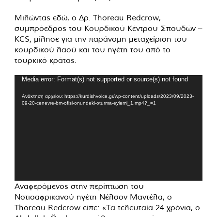
Μιλώντας εδώ, ο Δρ. Thoreau Redcrow,
συμπρόεδρος του Κουρδικού Κέντρου Σπουδών –
KCS, μίλησε για την παράνομη μεταχείριση του
κουρδικού λαού και του ηγέτη του από το
τουρκικό κράτος.
Πρόγραμμα
Media error: Format(s) not supported or source(s) not found
Αναπαραγωγής
Ανάκτηση αρχείου: https://kurdishvoice.gr/wp-content/uploads/2023/09/2023-
Βίντεο
09-20-cenevre-bm-ofisi-onundeki-oturma-eylemi_1.mp4?_=1
Αναφερόμενος στην περίπτωση του
Νοτιοαφρικανού ηγέτη Νέλσον Μαντέλα, ο
Thoreau Redcrow είπε: «Τα τελευταία 24 χρόνια, ο