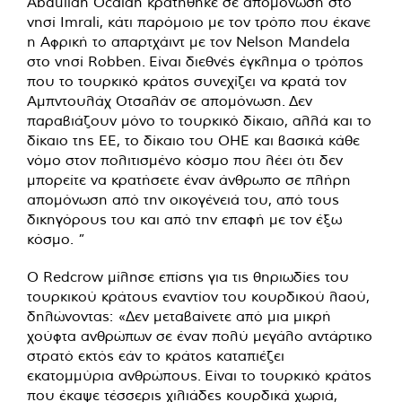
Abdullah Öcalan κρατήθηκε σε απομόνωση στο
νησί Imrali, κάτι παρόμοιο με τον τρόπο που έκανε
η Αφρική το απαρτχάιντ με τον Nelson Mandela
στο νησί Robben. Είναι διεθνές έγκλημα ο τρόπος
που το τουρκικό κράτος συνεχίζει να κρατά τον
Αμπντουλάχ Οτσαλάν σε απομόνωση. Δεν
παραβιάζουν μόνο το τουρκικό δίκαιο, αλλά και το
δίκαιο της ΕΕ, το δίκαιο του ΟΗΕ και βασικά κάθε
νόμο στον πολιτισμένο κόσμο που λέει ότι δεν
μπορείτε να κρατήσετε έναν άνθρωπο σε πλήρη
απομόνωση από την οικογένειά του, από τους
δικηγόρους του και από την επαφή με τον έξω
κόσμο. ”
Ο Redcrow μίλησε επίσης για τις θηριωδίες του
τουρκικού κράτους εναντίον του κουρδικού λαού,
δηλώνοντας: «Δεν μεταβαίνετε από μια μικρή
χούφτα ανθρώπων σε έναν πολύ μεγάλο αντάρτικο
στρατό εκτός εάν το κράτος καταπιέζει
εκατομμύρια ανθρώπους. Είναι το τουρκικό κράτος
που έκαψε τέσσερις χιλιάδες κουρδικά χωριά,