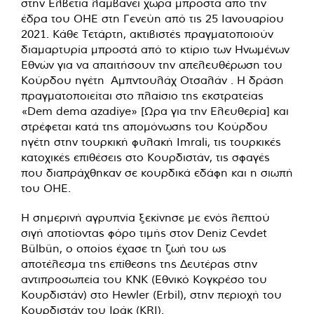
στην Ελβετία λαμβάνει χώρα μπροστά από την
έδρα του ΟΗΕ στη Γενεύη από τις 25 Ιανουαρίου
2021. Κάθε Τετάρτη, ακτιβιστές πραγματοποιούν
διαμαρτυρία μπροστά από το κτίριο των Ηνωμένων
Εθνών για να απαιτήσουν την απελευθέρωση του
Κούρδου ηγέτη Αμπντουλάχ Οτσαλάν . Η δράση
πραγματοποιείται στο πλαίσιο της εκστρατείας
«Dem dema azadiye» [Ώρα για την Ελευθερία] και
στρέφεται κατά της απομόνωσης του Κούρδου
ηγέτη στην τουρκική φυλακή Imrali, τις τουρκικές
κατοχικές επιθέσεις στο Κουρδιστάν, τις σφαγές
που διαπράχθηκαν σε κουρδικά εδάφη και η σιωπή
του ΟΗΕ.
Η σημερινή αγρυπνία ξεκίνησε με ενός λεπτού
σιγή αποτίοντας φόρο τιμής στον Deniz Cevdet
Bülbün, ο οποίος έχασε τη ζωή του ως
αποτέλεσμα της επίθεσης της Δευτέρας στην
αντιπροσωπεία του KNK (Εθνικό Κογκρέσο του
Κουρδιστάν) στο Hewler (Erbil), στην περιοχή του
Κουρδιστάν του Ιράκ (KRI).