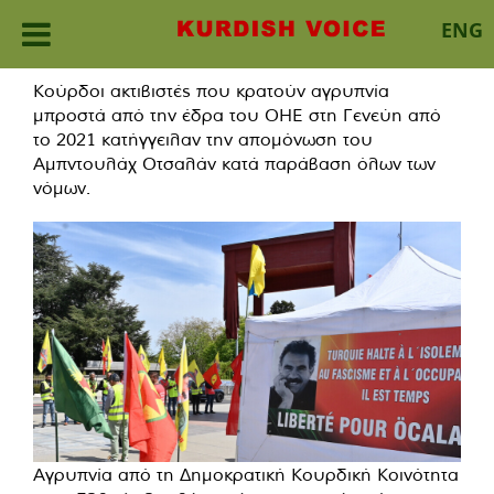
ENG
Skip
Κούρδοι ακτιβιστές που κρατούν αγρυπνία
to
μπροστά από την έδρα του ΟΗΕ στη Γενεύη από
content
το 2021 κατήγγειλαν την απομόνωση του
Αμπντουλάχ Οτσαλάν κατά παράβαση όλων των
νόμων.
Αγρυπνία από τη Δημοκρατική Κουρδική Κοινότητα