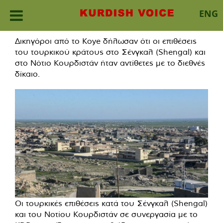
ENG
Skip
Δικηγόροι από το Koye δήλωσαν ότι οι επιθέσεις
to
του τουρκικού κράτους στο Σένγκαλ (Shengal) και
content
στο Νότιο Κουρδιστάν ήταν αντίθετες με το διεθνές
δίκαιο.
Οι τουρκικές επιθέσεις κατά του Σένγκαλ (Shengal)
και του Νοτίου Κουρδιστάν σε συνεργασία με το