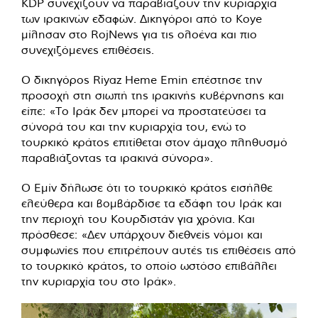
KDP συνεχίζουν να παραβιάζουν την κυριαρχία
των ιρακινών εδαφών. Δικηγόροι από το Koye
μίλησαν στο RojNews για τις ολοένα και πιο
συνεχιζόμενες επιθέσεις.
Ο δικηγόρος Riyaz Heme Emin επέστησε την
προσοχή στη σιωπή της ιρακινής κυβέρνησης και
είπε: «Το Ιράκ δεν μπορεί να προστατεύσει τα
σύνορά του και την κυριαρχία του, ενώ το
τουρκικό κράτος επιτίθεται στον άμαχο πληθυσμό
παραβιάζοντας τα ιρακινά σύνορα».
Ο Εμίν δήλωσε ότι το τουρκικό κράτος εισήλθε
ελεύθερα και βομβάρδισε τα εδάφη του Ιράκ και
την περιοχή του Κουρδιστάν για χρόνια. Και
πρόσθεσε: «Δεν υπάρχουν διεθνείς νόμοι και
συμφωνίες που επιτρέπουν αυτές τις επιθέσεις από
το τουρκικό κράτος, το οποίο ωστόσο επιβάλλει
την κυριαρχία του στο Ιράκ».