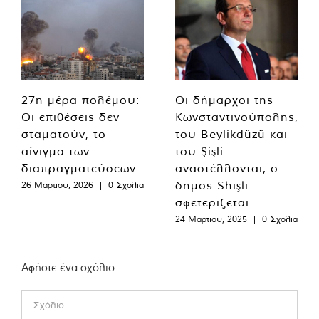
27η μέρα πολέμου:
Οι δήμαρχοι της
Οι επιθέσεις δεν
Κωνσταντινούπολης,
σταματούν, το
του Beylikdüzü και
αίνιγμα των
του Şişli
διαπραγματεύσεων
αναστέλλονται, ο
δήμος Shişli
26 Μαρτίου, 2026
|
0 Σχόλια
σφετερίζεται
24 Μαρτίου, 2025
|
0 Σχόλια
Αφήστε ένα σχόλιο
Comment