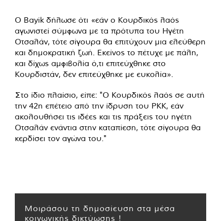
Ο Bayik δήλωσε ότι «εάν ο Κουρδικός λαός
αγωνιστεί σύμφωνα με τα πρότυπα του Ηγέτη
Οτσαλάν, τότε σίγουρα θα επιτύχουν μια ελεύθερη
και δημοκρατική ζωή. Εκείνος το πέτυχε με πάλη,
και δίχως αμφιβολία ό,τι επιτεύχθηκε στο
Κουρδιστάν, δεν επιτεύχθηκε με ευκολία».
Στο ίδιο πλαίσιο, είπε: "Ο Κουρδικός λαός σε αυτή
την 42η επέτειο από την ίδρυση του ΡΚΚ, εάν
ακολουθήσει τις ιδέες και τις πράξεις του ηγέτη
Οτσαλάν ενάντια στην καταπίεση, τότε σίγουρα θα
κερδίσει τον αγώνα του."
Μοιράσου τη δημοσίευση στα μέσα
κοινωνικής δικτύωσης !