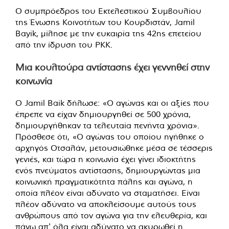
Ο συμπρόεδρος του Εκτελεστικού Συμβουλίου
της Ένωσης Κοινοτήτων του Κουρδιστάν, Jamil
Bayik, μίλησε με την ευκαιρία της 42ης επετείου
από την ίδρυση του PKK.
Μια κουλτούρα αντίστασης έχει γεννηθεί στην
κοινωνία
Ο Jamil Baik δήλωσε: «Ο αγώνας και οι αξίες που
έπρεπε να είχαν δημιουργηθεί σε 500 χρόνια,
δημιουργήθηκαν τα τελευταία πενήντα χρόνια».
Πρόσθεσε ότι, «Ο αγώνας του οποίου ηγήθηκε ο
αρχηγός Οτσαλάν, μετουσιώθηκε μέσα σε τέσσερις
γενιές, και τώρα η κοινωνία έχει γίνει ιδιοκτήτης
ενός πνεύματος αντίστασης, δημιουργώντας μια
κοινωνική πραγματικότητα πάλης και αγώνα, η
οποία πλέον είναι αδύνατο να σταματήσει. Είναι
πλέον αδύνατο να αποκλείσουμε αυτούς τους
ανθρώπους από τον αγώνα για την ελευθερία, και
πάνω απ' όλα είναι αδύνατο να ακυρωθεί η