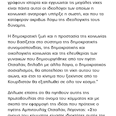
γράφουν ιστορία και εγγυώνται τις μεγάλες νίκες
είναι πάντα αυτοί οι ιδεολόγοι των οποίων η
κοινωνική ανατροφή υπήρξε η σωστή, και που τα
κατάφεραν ακριβώς λόγω της ιδεολογικής τους
δύναμης.
Η δημοκρατική ζωή και η προστασία της κοινωνίας
που βασίζεται στο σύστημα της δημοκρατικής
συνομοσπονδίας, της δημοκρατικής και
οικολογικής κοινωνίας και της ελευθερίας των
γυναικών που δημιουργήθηκε από τον ηγέτη
Οτσαλάν, δηλαδή με άλλα λόγια, ο δημοκρατικός
σοσιαλισμός, θα αποτελέσει τη νίκη αυτού του
αιώνα, και έτσι το κίνημα που ξεκίνησε από το
Κουρδιστάν θα εξαπλωθεί σε όλο τον κόσμο."
Δήλωσε επίσης ότι θα ηγηθούν αυτής της
πρωτοβουλίας στο όνομα του κόμματος και με
σκοπό την εφαρμογή της ιδέας που πρότεινε ο
ηγέτης Αμπντουλάχ Οτσαλάν, λέγοντας: «Στο
όνομα του κόμματος είμαστε ιδιοκτήτες αυτής της