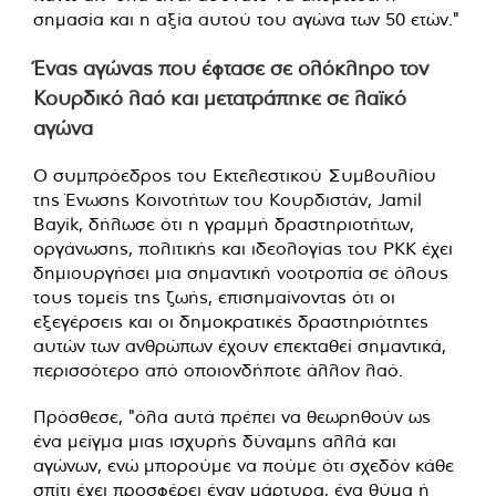
σημασία και η αξία αυτού του αγώνα των 50 ετών."
Ένας αγώνας που έφτασε σε ολόκληρο τον
Κουρδικό λαό και μετατράπηκε σε λαϊκό
αγώνα
Ο συμπρόεδρος του Εκτελεστικού Συμβουλίου
της Ένωσης Κοινοτήτων του Κουρδιστάν, Jamil
Bayik, δήλωσε ότι η γραμμή δραστηριοτήτων,
οργάνωσης, πολιτικής και ιδεολογίας του PKK έχει
δημιουργήσει μια σημαντική νοοτροπία σε όλους
τους τομείς της ζωής, επισημαίνοντας ότι οι
εξεγέρσεις και οι δημοκρατικές δραστηριότητες
αυτών των ανθρώπων έχουν επεκταθεί σημαντικά,
περισσότερο από οποιονδήποτε άλλον λαό.
Πρόσθεσε, "όλα αυτά πρέπει να θεωρηθούν ως
ένα μείγμα μιας ισχυρής δύναμης αλλά και
αγώνων, ενώ μπορούμε να πούμε ότι σχεδόν κάθε
σπίτι έχει προσφέρει έναν μάρτυρα, ένα θύμα ή