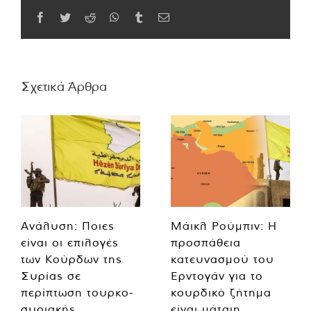
Facebook
Twitter
Reddit
WhatsApp
Tumblr
Email
Σχετικά Άρθρα
Ανάλυση: Ποιες
Μάικλ Ρούμπιν: Η
είναι οι επιλογές
προσπάθεια
των Κούρδων της
κατευνασμού του
Συρίας σε
Ερντογάν για το
περίπτωση τουρκο-
κουρδικό ζήτημα
συριακής
είναι μάταιη