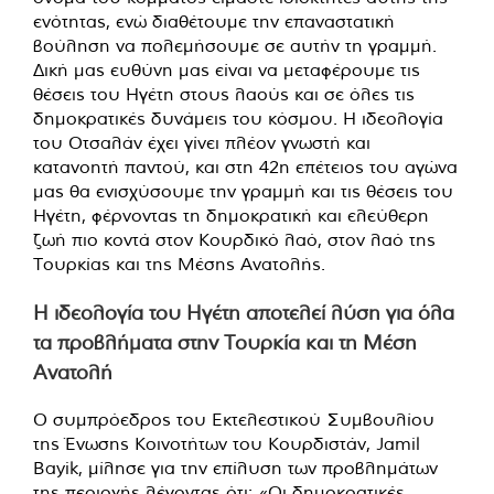
ενότητας, ενώ διαθέτουμε την επαναστατική
βούληση να πολεμήσουμε σε αυτήν τη γραμμή.
Δική μας ευθύνη μας είναι να μεταφέρουμε τις
θέσεις του Ηγέτη στους λαούς και σε όλες τις
δημοκρατικές δυνάμεις του κόσμου. Η ιδεολογία
του Οτσαλάν έχει γίνει πλέον γνωστή και
κατανοητή παντού, και στη 42η επέτειος του αγώνα
μας θα ενισχύσουμε την γραμμή και τις θέσεις του
Ηγέτη, φέρνοντας τη δημοκρατική και ελεύθερη
ζωή πιο κοντά στον Κουρδικό λαό, στον λαό της
Τουρκίας και της Μέσης Ανατολής.
Η ιδεολογία του Ηγέτη αποτελεί λύση για όλα
τα προβλήματα στην Τουρκία και τη Μέση
Ανατολή
Ο συμπρόεδρος του Εκτελεστικού Συμβουλίου
της Ένωσης Κοινοτήτων του Κουρδιστάν, Jamil
Bayik, μίλησε για την επίλυση των προβλημάτων
της περιοχής λέγοντας ότι: «Οι δημοκρατικές