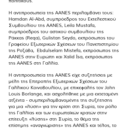
πολιτικούς.
Η αντιπροσωπεία της AANES περιλαμβάνει τους:
Hamdan Al-Abd, συμπρόεδρος του Εκτελεστικού
Συμβουλίου της AANES, Leila Mustafa,
συμπρόεδρος του αστικού συμβουλίου της
Ράκκας (Reqa), Gulistan Seydo, εκπρόσωπος του
Γραφείου Εξωτερικών Σχέσεων του Πανεπιστημίου
της Ροζάβα, Ebdulselam Mistefa, εκπρόσωπος της
AANES στην Ευρώπη και Xalid İsa, εκπρόσωπος
της AANES στη Γαλλία.
Η αντιπροσωπεία της AANES είχε συζητήσεις με
μέλη της Επιτροπής Εξωτερικών Σχέσεων του
Γαλλικού Κοινοβουλίου, με επικεφαλής τον John
Louis Borlange, και ασχολήθηκε με μια εκτεταμένη
ατζέντα - συμπεριλαμβανομένης της συζήτησης
για μια «λύση» για την κρίση στη Συρία, τον ρόλο
της Γαλλίας και των ευρωπαϊκών κρατών στην
επίτευξη «λύσης» στη Συρία, το θέμα της
επίσημης «αναγνώρισης» της AANES και τέλος, το