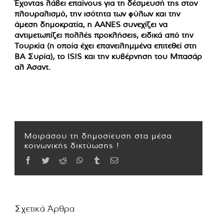
Έχοντας λάβει επαίνους για τη δέσμευσή της στον
πλουραλισμό, την ισότητα των φύλων και την
άμεση δημοκρατία, η AANES συνεχίζει να
αντιμετωπίζει πολλές προκλήσεις, ειδικά από την
Τουρκία (η οποία έχει επανειλημμένα επιτεθεί στη
ΒΑ Συρία), το ISIS και την κυβέρνηση του Μπασάρ
αλ Άσαντ.
Μοιράσου τη δημοσίευση στα μέσα
κοινωνικής δικτύωσης !
Facebook
Twitter
Reddit
WhatsApp
Tumblr
Email
Σχετικά Άρθρα