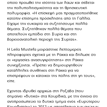
οποίο προωθεί την ισότητα των λαών και σέβεται
την πολυπολιτισμικότητα και τη θρησκευτική
πολυμορφία. «Η επίσκεψή μας πραγματοποιήθηκε
κατόπιν επίσημης πρόσκλησης από τη Γαλλία.
Είχαμε την ευκαιρία να συζητήσουμε πολλά
θέματα. Συζητήθηκαν πολλά θέματα που
αποτελούν εμπόδιο στη Συρία και στη
βορειοανατολική περιοχή της Συρίας».
Η Leila Mustefa μοιράστηκε λεπτομερείς
πληροφορίες σχετικά με τη Ράκκα και δήλωσε ότι
οι «εργασίες ανασυγκρότησης» στη Ράκκα
συνεχίζονται. «Πρέπει να δημιουργηθούν
κατάλληλες συνθήκες στη Ράκκα για να
επιστρέψουν οι κάτοικοι της πόλης στη γη τους»,
είπε.
Έχοντας ιδρυθεί αρχικώς στη Ροζάβα (που
σημαίνει «δυτικά» στα Κουρδικά, με την έννοια ότι
αντιπροσωπεύει το δυτικό τμήμα ενός «Ευρύτερου
Κουρδιστάν») το 2012 ως αποτέλεσμα των αγώνων