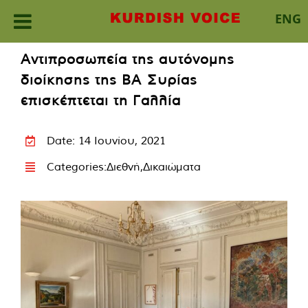
ENG
Skip
Αντιπροσωπεία της αυτόνομης
to
διοίκησης της ΒΑ Συρίας
content
επισκέπτεται τη Γαλλία
Date: 14 Ιουνίου, 2021
Categories:
Διεθνή
,
Δικαιώματα