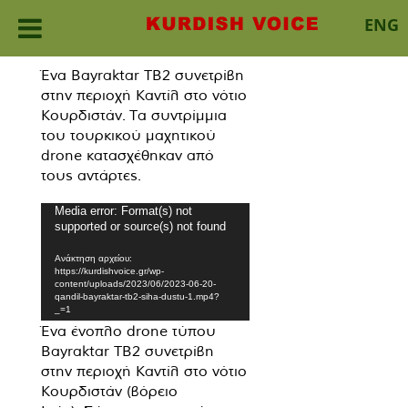
ENG
Skip
Ένα Bayraktar TB2 συνετρίβη
to
στην περιοχή Καντίλ στο νότιο
content
Κουρδιστάν. Τα συντρίμμια
του τουρκικού μαχητικού
drone κατασχέθηκαν από
τους αντάρτες.
Πρόγραμμα
Media error: Format(s) not
supported or source(s) not found
Αναπαραγωγής
Βίντεο
Ανάκτηση αρχείου:
https://kurdishvoice.gr/wp-
content/uploads/2023/06/2023-06-20-
qandil-bayraktar-tb2-siha-dustu-1.mp4?
_=1
Ένα ένοπλο drone τύπου
Bayraktar TB2 συνετρίβη
στην περιοχή Καντίλ στο νότιο
Κουρδιστάν (βόρειο