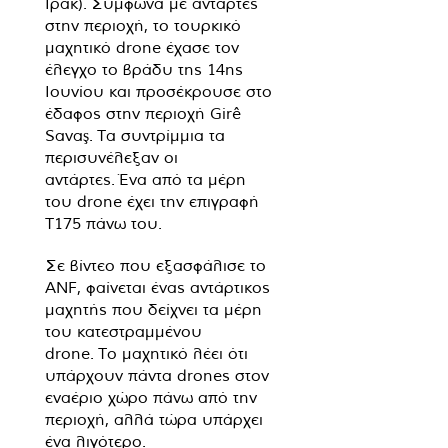
Ιράκ). Σύμφωνα με αντάρτες
στην περιοχή, το τουρκικό
μαχητικό drone έχασε τον
έλεγχο το βράδυ της 14ης
Ιουνίου και προσέκρουσε στο
έδαφος στην περιοχή Girê
Savaş. Τα συντρίμμια τα
περισυνέλεξαν οι
αντάρτες. Ένα από τα μέρη
του drone έχει την επιγραφή
T175 πάνω του.
Σε βίντεο που εξασφάλισε το
ANF, φαίνεται ένας αντάρτικος
μαχητής που δείχνει τα μέρη
του κατεστραμμένου
drone. Το μαχητικό λέει ότι
υπάρχουν πάντα drones στον
εναέριο χώρο πάνω από την
περιοχή, αλλά τώρα υπάρχει
ένα λιγότερο.