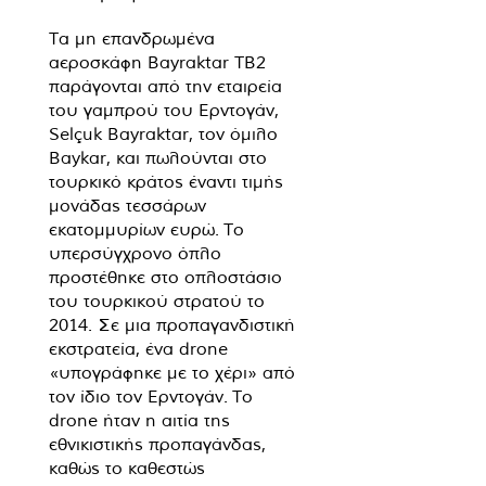
Τα μη επανδρωμένα
αεροσκάφη Bayraktar TB2
παράγονται από την εταιρεία
του γαμπρού του Ερντογάν,
Selçuk Bayraktar, τον όμιλο
Baykar, και πωλούνται στο
τουρκικό κράτος έναντι τιμής
μονάδας τεσσάρων
εκατομμυρίων ευρώ. Το
υπερσύγχρονο όπλο
προστέθηκε στο οπλοστάσιο
του τουρκικού στρατού το
2014. Σε μια προπαγανδιστική
εκστρατεία, ένα drone
«υπογράφηκε με το χέρι» από
τον ίδιο τον Ερντογάν. Το
drone ήταν η αιτία της
εθνικιστικής προπαγάνδας,
καθώς το καθεστώς