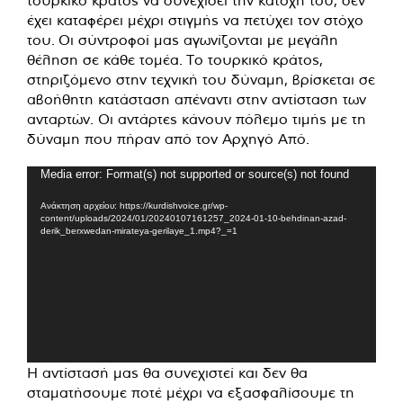
έχει καταφέρει μέχρι στιγμής να πετύχει τον στόχο
του. Οι σύντροφοί μας αγωνίζονται με μεγάλη
θέληση σε κάθε τομέα. Το τουρκικό κράτος,
στηριζόμενο στην τεχνική του δύναμη, βρίσκεται σε
αβοήθητη κατάσταση απέναντι στην αντίσταση των
ανταρτών. Οι αντάρτες κάνουν πόλεμο τιμής με τη
δύναμη που πήραν από τον Αρχηγό Από.
Πρόγραμμα
Media error: Format(s) not supported or source(s) not found
Αναπαραγωγής
Ανάκτηση αρχείου: https://kurdishvoice.gr/wp-
Βίντεο
content/uploads/2024/01/20240107161257_2024-01-10-behdinan-azad-
derik_berxwedan-mirateya-gerilaye_1.mp4?_=1
Η αντίστασή μας θα συνεχιστεί και δεν θα
σταματήσουμε ποτέ μέχρι να εξασφαλίσουμε τη