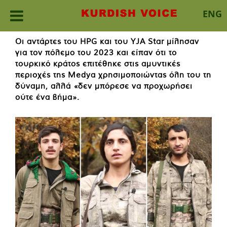
ENG
Skip
Οι αντάρτες του HPG και του YJA Star μίλησαν
to
για τον πόλεμο του 2023 και είπαν ότι το
content
τουρκικό κράτος επιτέθηκε στις αμυντικές
περιοχές της Medya χρησιμοποιώντας όλη του τη
δύναμη, αλλά «δεν μπόρεσε να προχωρήσει
ούτε ένα βήμα».