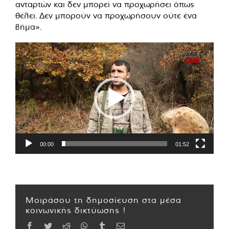
ανταρτών και δεν μπορεί να προχωρήσει όπως
θέλει. Δεν μπορούν να προχωρήσουν ούτε ένα
βήμα».
Πρόγραμμα
Αναπαραγωγής
Βίντεο
00:00
01:52
Μοιράσου τη δημοσίευση στα μέσα
κοινωνικής δικτύωσης !
Facebook
Twitter
Reddit
WhatsApp
Tumblr
Email