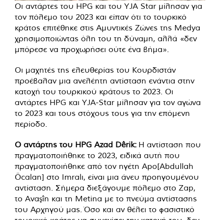
Οι αντάρτες του HPG και του YJA Star μίλησαν για
τον πόλεμο του 2023 και είπαν ότι το τουρκικό
κράτος επιτέθηκε στις Αμυντικές Ζώνες της Medya
χρησιμοποιώντας όλη του τη δύναμη, αλλά «δεν
μπόρεσε να προχωρήσει ούτε ένα βήμα».
Οι μαχητές της ελευθερίας του Κουρδιστάν
προέβαλαν μια ανελέητη αντίσταση ενάντια στην
κατοχή του τουρκικού κράτους το 2023. Οι
αντάρτες HPG και YJA-Star μίλησαν για τον αγώνα
το 2023 και τους στόχους τους για την επόμενη
περίοδο.
Ο αντάρτης του HPG Azad Dêrik:
Η αντίσταση που
πραγματοποιήθηκε το 2023, ειδικά αυτή που
πραγματοποιήθηκε από τον ηγέτη Apo[Abdullah
Öcalan] στο Imralı, είναι μια άνευ προηγουμένου
αντίσταση. Σήμερα διεξάγουμε πόλεμο στο Zap,
το Avaşîn και τη Metina με το πνεύμα αντίστασης
του Αρχηγού μας. Όσο και αν θέλει το φασιστικό
τουρκικό κράτος να συνεχίσει την κατοχή του, δεν