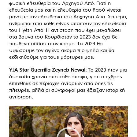
φυσική ελευθερία του Αρχηγού Από. Γιατί η
ελευθερία μας και η ελευθερία του λαού γίνεται
μόνο με την ελευθερία του Αρχηγού Από. Σήμερα,
άνθρωποι από κάθε έθνος απαιτούν την ελευθερία
του Ηγέτη Από. Η αντίσταση που έχει μεγαλώσει
στα βουνά του Κουρδιστάν το 2023 δεν έχει δει
πουθενά αλλού στον κόσμο. Το 2024 θα
υψώσουμε τον αγώνα ακόμα πιο ψηλά και θα
εκδικηθούμε για τους μάρτυρες μας.
YJA Star Guerrilla Zeyneb Newal:
Το 2023 ήταν μια
δύσκολη χρονιά από κάθε άποψη, γιατί ο εχθρός
επιτέθηκε σε περιοχές ανταρτών από όλες τις
πλευρές, αλλά οι σύντροφοί μας έδειξαν ιστορική
αντίσταση.
Πρόγραμμα
Αναπαραγωγής
Βίντεο