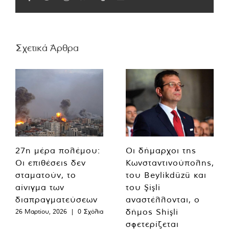
Σχετικά Άρθρα
27η μέρα πολέμου:
Οι δήμαρχοι της
Οι επιθέσεις δεν
Κωνσταντινούπολης,
σταματούν, το
του Beylikdüzü και
αίνιγμα των
του Şişli
διαπραγματεύσεων
αναστέλλονται, ο
δήμος Shişli
26 Μαρτίου, 2026
|
0 Σχόλια
σφετερίζεται