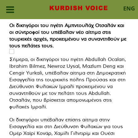
ENG
Skip
Οι δικηγόροι του ηγέτη Αμπντουλάχ Οτσαλάν και
to
οι σύντροφοί του υπέβαλαν νέο αίτημα στις
content
τουρκικές αρχές, προκειμένου να συναντηθούν με
τους πελάτες τους.
Σήμερα, οι δικηγόροι του ηγέτη Abdullah Ocalan,
Ibrahim Bilmez, Newroz Uysal, Mazlum Deng και
Cengir Yurkali, υπέβαλαν αίτημα στη Δημοκρατική
Εισαγγελία της τουρκικής πόλης Προύσας και στη
Διεύθυνση Φυλακών Ιμραλί προκειμένου να
συναντηθούν με τον πελάτη τους Abdullah.
Οτσαλάν, που βρίσκεται απομονωμένος στις
φυλακές Ιμραλί.
Οι δικηγόροι υπέβαλαν επίσης αίτημα στην
Εισαγγελία και στη Διεύθυνση Φυλακών για τους
Ομέρ Χαϊρί Κονάρ, Χαμίλι Γιλντιρίμ και Ουέσι