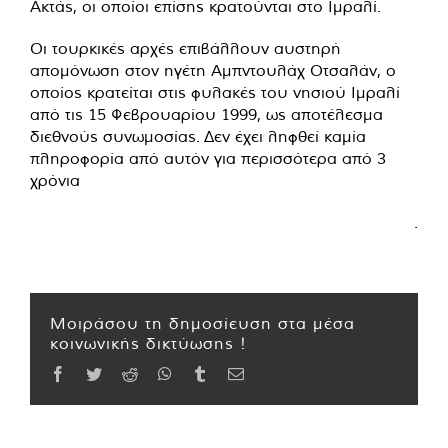
Ακτάς, οι οποίοι επίσης κρατούνται στο Ιμραλί.
Οι τουρκικές αρχές επιβάλλουν αυστηρή
απομόνωση στον ηγέτη Αμπντουλάχ Οτσαλάν, ο
οποίος κρατείται στις φυλακές του νησιού Ιμραλί
από τις 15 Φεβρουαρίου 1999, ως αποτέλεσμα
διεθνούς συνωμοσίας. Δεν έχει ληφθεί καμία
πληροφορία από αυτόν για περισσότερα από 3
χρόνια
.
Μοιράσου τη δημοσίευση στα μέσα
κοινωνικής δικτύωσης !
Facebook
Twitter
Reddit
WhatsApp
Tumblr
Email