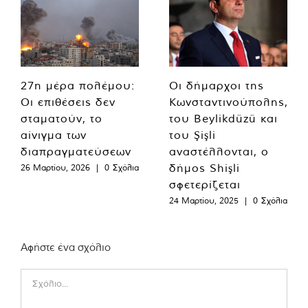
27η μέρα πολέμου:
Οι δήμαρχοι της
Οι επιθέσεις δεν
Κωνσταντινούπολης,
σταματούν, το
του Beylikdüzü και
αίνιγμα των
του Şişli
διαπραγματεύσεων
αναστέλλονται, ο
δήμος Shişli
26 Μαρτίου, 2026
|
0 Σχόλια
σφετερίζεται
24 Μαρτίου, 2025
|
0 Σχόλια
Αφήστε ένα σχόλιο
Comment