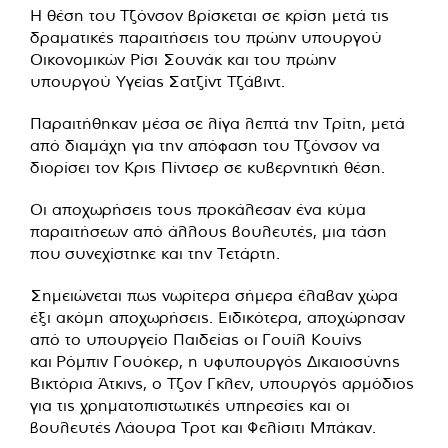
Η θέση του Τζόνσον βρίσκεται σε κρίση μετά τις
δραματικές παραιτήσεις του πρώην υπουργού
Οικονομικών Ρίσι Σουνάκ και του πρώην
υπουργού Υγείας Σατζίντ Τζάβιντ.
Παραιτήθηκαν μέσα σε λίγα λεπτά την Τρίτη, μετά
από διαμάχη για την απόφαση του Τζόνσον να
διορίσει τον Κρις Πίντσερ σε κυβερνητική θέση.
Οι αποχωρήσεις τους προκάλεσαν ένα κύμα
παραιτήσεων από άλλους βουλευτές, μια τάση
που συνεχίστηκε και την Τετάρτη.
Σημειώνεται πως νωρίτερα σήμερα έλαβαν χώρα
έξι ακόμη αποχωρήσεις. Ειδικότερα, αποχώρησαν
από το υπουργείο Παιδείας οι Γουίλ Κουίνς
και Ρόμπιν Γουόκερ, η υφυπουργός Δικαιοσύνης
Βικτόρια Άτκινς, ο Τζον Γκλεν, υπουργός αρμόδιος
για τις χρηματοπιστωτικές υπηρεσίες και οι
βουλευτές Λάουρα Τροτ και Φελίσιτι Μπάκαν.