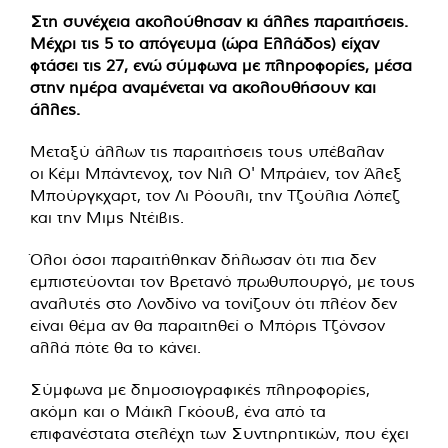
Στη συνέχεια ακολούθησαν κι άλλες παραιτήσεις.
Μέχρι τις 5 το απόγευμα (ώρα Ελλάδος) είχαν
φτάσει τις 27, ενώ σύμφωνα με πληροφορίες, μέσα
στην ημέρα αναμένεται να ακολουθήσουν και
άλλες.
Μεταξύ άλλων τις παραιτήσεις τους υπέβαλαν
οι Κέμι Μπάντενοχ, τον Νιλ Ο' Μπράιεν, τον Άλεξ
Μπούργκχαρτ, τον Λι Ρόουλι, την Τζούλια Λόπεζ
και την Μιμς Ντέιβις.
Όλοι όσοι παραιτήθηκαν δήλωσαν ότι πια δεν
εμπιστεύονται τον Βρετανό πρωθυπουργό, με τους
αναλυτές στο Λονδίνο να τονίζουν ότι πλέον δεν
είναι θέμα αν θα παραιτηθεί ο Μπόρις Τζόνσον
αλλά πότε θα το κάνει.
Σύμφωνα με δημοσιογραφικές πληροφορίες,
ακόμη και ο Μάικλ Γκόουβ, ένα από τα
επιφανέστατα στελέχη των Συντηρητικών, που έχει