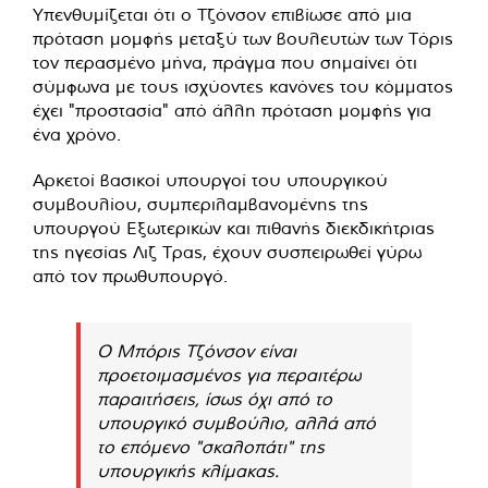
Υπενθυμίζεται ότι ο Τζόνσον επιβίωσε από μια
πρόταση μομφής μεταξύ των βουλευτών των Τόρις
τον περασμένο μήνα, πράγμα που σημαίνει ότι
σύμφωνα με τους ισχύοντες κανόνες του κόμματος
έχει "προστασία" από άλλη πρόταση μομφής για
ένα χρόνο.
Αρκετοί βασικοί υπουργοί του υπουργικού
συμβουλίου, συμπεριλαμβανομένης της
υπουργού Εξωτερικών και πιθανής διεκδικήτριας
της ηγεσίας Λιζ Τρας, έχουν συσπειρωθεί γύρω
από τον πρωθυπουργό.
Ο Μπόρις Τζόνσον είναι
προετοιμασμένος για περαιτέρω
παραιτήσεις, ίσως όχι από το
υπουργικό συμβούλιο, αλλά από
το επόμενο "σκαλοπάτι" της
υπουργικής κλίμακας.