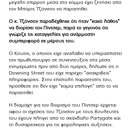
μεγάλη επιρροή μέσα στο κόμμα έχει ζητήσει από
τον Μπόρις Τζόνσον να παραιτηθεί.
Ο κ. Τζόνσον παραδέχθηκε ότι ήταν "κακό λάθος"
να διορίσει τον Πίντσερ, παρά το γεγονός ότι
γνώριζε τις καταγγελίες για ανάρμοστη
συμπεριφορά εκ μέρους του.
Ο Κουίνς, ο οποίος είχε αναλάβει να υπερασπιστεί
τον πρωθυπουργό σε συνεντεύξεις στα μέσα
ενημέρωσης πριν από δύο ημέρες, δήλωσε ότι η
Downing Street του είχε παρέχει "ανακριβείς"
πληροφορίες. Στην επιστολή παραίτησής του,
πρόσθεσε ότι δεν είχε "καμία επιλογή" από το να
παραιτηθεί.
Η διαμάχη για τον διορισμό του Πίντσερ έρχεται
αφού οι σχέσεις του Τζόνσον με τους βουλευτές
του έχουν πληγεί από το σκάνδαλο Partygate και
τη δυσαρέσκεια για τις φορολογικές αυξήσεις.