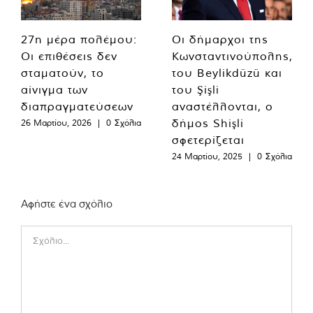
27η μέρα πολέμου:
Οι δήμαρχοι της
Οι επιθέσεις δεν
Κωνσταντινούπολης,
σταματούν, το
του Beylikdüzü και
αίνιγμα των
του Şişli
διαπραγματεύσεων
αναστέλλονται, ο
δήμος Shişli
26 Μαρτίου, 2026
|
0 Σχόλια
σφετερίζεται
24 Μαρτίου, 2025
|
0 Σχόλια
Αφήστε ένα σχόλιο
Comment