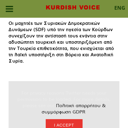
ENG
Skip
Οι μαχητές των Συριακών Δημοκρατικών
to
Δυνάμεων (SDF) υπό την ηγεσία των Κούρδων
content
συνεχίζουν την αντίστασή τους ενάντια στην
αδυσώπητη τουρκική και υποστηριζόμενη από
την Τουρκία επιθετικότητα, που ενισχύεται από
τη λαϊκή υποστήριξη στη Βόρεια και Ανατολική
Συρία.
For privacy reasons Twitter needs your
permission to be loaded. For more details,
please see our
Πολιτική απορρήτου &
συμμόρφωση GDPR
.
I ACCEPT