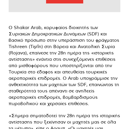
Ο Shakar Arab, κορυφαίος διοικητής των
Συριακών Δημοκρατικών Δυνάμεων (SDF) και
βασικό πρόσωπο στην υπεράσπιση του φράγματος
Tishreen (Tişrîn) στη Βόρεια και Ανατολική Συρία
(Rojava), επαίνεσε την 28η ημέρα της «ιστορικής
αντίστασης» ενάντια στις συνεχιζόμενες επιθέσεις
από μισθοφόρους που υποστηρίζονται από την
Τουρκία στο έδαφος και απευθείας τουρκικές
αεροπορικές επιδρομές. Ο Arab υπογράμμισε την
ανθεκτικότητα των μαχητών των SDF, επαινώντας τη
σταθερότητά τους απέναντι σε ανηλεείς
αεροπορικές επιδρομές, βομβαρδισμούς
πυροβολικού και χερσαίες επιθέσεις.
«Σήμερα σηματοδοτεί την 28η ημέρα της ιστορικής
αντίστασης που ξεκίνησαν οι μαχητές μας σε όλα
τα μέτωπα», είπε ο Αραμπ. «Οι μαχητές μας