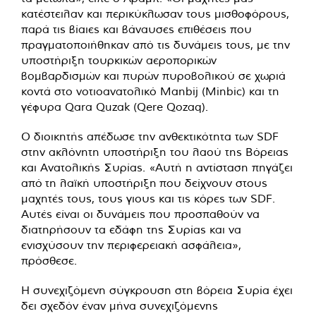
κατέστειλαν και περικύκλωσαν τους μισθοφόρους,
παρά τις βίαιες και βάναυσες επιθέσεις που
πραγματοποιήθηκαν από τις δυνάμεις τους, με την
υποστήριξη τουρκικών αεροπορικών
βομβαρδισμών και πυρών πυροβολικού σε χωριά
κοντά στο νοτιοανατολικό Manbij (Minbic) και τη
γέφυρα Qara Quzak (Qere Qozaq).
Ο διοικητής απέδωσε την ανθεκτικότητα των SDF
στην ακλόνητη υποστήριξη του λαού της Βόρειας
και Ανατολικής Συρίας. «Αυτή η αντίσταση πηγάζει
από τη λαϊκή υποστήριξη που δείχνουν στους
μαχητές τους, τους γιους και τις κόρες των SDF.
Αυτές είναι οι δυνάμεις που προσπαθούν να
διατηρήσουν τα εδάφη της Συρίας και να
ενισχύσουν την περιφερειακή ασφάλεια»,
πρόσθεσε.
Η συνεχιζόμενη σύγκρουση στη βόρεια Συρία έχει
δει σχεδόν έναν μήνα συνεχιζόμενης