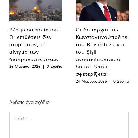
27η μέρα πολέμου:
Οι δήμαρχοι της
Οι επιθέσεις δεν
Κωνσταντινούπολης,
σταματούν, το
του Beylikdüzü και
αίνιγμα των
του Şişli
διαπραγματεύσεων
αναστέλλονται, ο
δήμος Shişli
26 Μαρτίου, 2026
|
0 Σχόλια
σφετερίζεται
24 Μαρτίου, 2025
|
0 Σχόλια
Αφήστε ένα σχόλιο
Comment