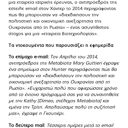
μια εταιρεία ιατρικής έρευνας, ο αντιπρόεδρός της
έστειλε email στον Χάντερ το 2014 περιγράφοντας
πώς θα μπορούσαν να «διεκδικήσουν την
πολιτιστική και οικονομική ανεξαρτησία της
Ουκρανίας από τη Ρωσία» – ένας ασυνήθιστος
στόχος για μια «εταιρεία βιοτεχνολογίας».
Τα ντοκουμέντα που παρουσιάζει η εφημερίδα
Το επίμαχο e-mail:
Τον Απρίλιο του 2014,
αντιπρόεδρος της Metabiota Mary Guttieri έγραψε
ένα σημείωμα στον Hunter περιγράφοντας πώς θα
μπορούσαν να «διεκδικήσουν την πολιτιστική και
οικονομική ανεξαρτησία της Ουκρανίας από τη
Ρωσία». «Ευχαριστώ πολύ που αφιερώσατε χρόνο
από το έντονο πρόγραμμά σας για να συναντηθείτε
με την Kathy [Dimeo, στέλεχος Metabiota] και
εμένα την Τρίτη. Απολαύσαμε πολύ τη συζήτησή
μας», έγραψε η Γκουτιέρι.
Το δεύτερο mail
:
Τέσσερις ημέρες μετά το email