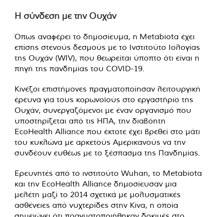
Η σύνδεση με την Ουχάν
Όπως αναφέρει το δημοσίευμα, η Metabiota έχει
επίσης στενούς δεσμούς με το Ινστιτούτο Ιολογίας
της Ουχάν (WIV), που θεωρείται ύποπτο ότι είναι η
πηγή της πανδημίας του COVID-19.
Κινέζοι επιστήμονες πραγματοποίησαν λειτουργική
έρευνα για τους κορωνοϊούς στο εργαστήριο της
Ουχάν, συνεργαζόμενοι με έναν οργανισμό που
υποστηρίζεται από τις ΗΠΑ, την διαβόητη
EcoHealth Alliance που έκτοτε έχει βρεθεί στο μάτι
του κυκλώνα με αρκετούς Αμερικανούς να την
συνδέουν ευθέως με το ξέσπασμα της Πανδημίας.
Ερευνητές από το ινστιτούτο Wuhan, το Metabiota
και την EcoHealth Alliance δημοσίευσαν μια
μελέτη μαζί το 2014 σχετικά με μολυσματικές
ασθένειες από νυχτερίδες στην Κίνα, η οποία
σημειώνει ότι πραγματοποιήθηκαν δοκιμές στο