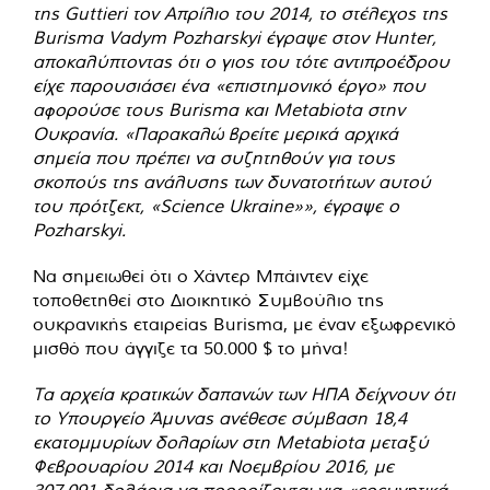
της Guttieri τον Απρίλιο του 2014, το στέλεχος της
Burisma Vadym Pozharskyi έγραψε στον Hunter,
αποκαλύπτοντας ότι ο γιος του τότε αντιπροέδρου
είχε παρουσιάσει ένα «επιστημονικό έργο» που
αφορούσε τους Burisma και Metabiota στην
Ουκρανία. «Παρακαλώ βρείτε μερικά αρχικά
σημεία που πρέπει να συζητηθούν για τους
σκοπούς της ανάλυσης των δυνατοτήτων αυτού
του πρότζεκτ, «Science Ukraine»», έγραψε ο
Pozharskyi.
Να σημειωθεί ότι ο Χάντερ Μπάιντεν είχε
τοποθετηθεί στο Διοικητικό Συμβούλιο της
ουκρανικής εταιρείας Burisma, με έναν εξωφρενικό
μισθό που άγγιζε τα 50.000 $ το μήνα!
Τα αρχεία κρατικών δαπανών των ΗΠΑ δείχνουν ότι
το Υπουργείο Άμυνας ανέθεσε σύμβαση 18,4
εκατομμυρίων δολαρίων στη Metabiota μεταξύ
Φεβρουαρίου 2014 και Νοεμβρίου 2016, με
307.091 δολάρια να προορίζονται για «ερευνητικά