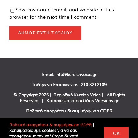
Save my name, email, and website in this
browser for the next time I comment.
Email:
info@kurdishvoice.gr
Τηλέφωνο Επικοινωνίας:
210 8212109
© Copyright
2026 | Περιοδικό Kurdish Voice | All Rights
Reserved | Κατασκευή Ιστοσελίδας
Vdesigns.gr
Πολιτική απορρήτου & συμμόρφωση GDPR
Πολιτική απορρήτου & συμμόρφωση GDPR
|
Χρησιμοποιούμε cookies για να σας
Facebook
Twitter
YouTube
OK
προσφέρουμε την καλύτερη δυνατή