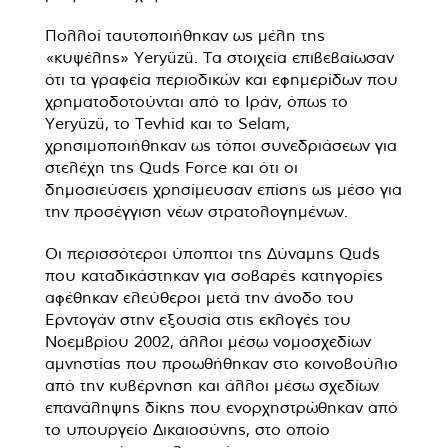
Πολλοί ταυτοποιήθηκαν ως μέλη της
«κυψέλης» Yeryüzü. Τα στοιχεία επιβεβαίωσαν
ότι τα γραφεία περιοδικών και εφημερίδων που
χρηματοδοτούνται από το Ιράν, όπως το
Yeryüzü, το Tevhid και το Selam,
χρησιμοποιήθηκαν ως τόποι συνεδριάσεων για
στελέχη της Quds Force και ότι οι
δημοσιεύσεις χρησίμευσαν επίσης ως μέσο για
την προσέγγιση νέων στρατολογημένων.
Οι περισσότεροι ύποπτοι της Δύναμης Quds
που καταδικάστηκαν για σοβαρές κατηγορίες
αφέθηκαν ελεύθεροι μετά την άνοδο του
Ερντογάν στην εξουσία στις εκλογές του
Νοεμβρίου 2002, άλλοι μέσω νομοσχεδίων
αμνηστίας που προωθήθηκαν στο κοινοβούλιο
από την κυβέρνηση και άλλοι μέσω σχεδίων
επανάληψης δίκης που ενορχηστρώθηκαν από
το υπουργείο Δικαιοσύνης, στο οποίο