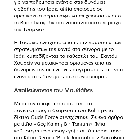
για να πολεμήσει ενάντια στις δυνάμεις
εισβολής του Ιράκ, αλλά επέτρεψε σε
αμερικανικά αεροσκάφη να επιχειρήσουν από
τη βάση Ιντσιρλίκ στη νοτιοανατολική περιοχή
της Τουρκίας.
Η Τουρκία ενίσχυσε επίσης την παρουσία των
στρατευμάτων της κοντά στα σύνορα με το
Ιράκ, εμποδίζοντας το καθεστώς του Σαντάμ
Χουσεΐν να μετακινήσει ορισμένες από τις
δυνάμεις της σε ενεργές συγκρούσεις στο νότο
ενάντια στις δυνάμεις του συνασπισμού.
Αποθεώνοντας του Μουλάδες
Μετά την αποφοίτησή του από το
πανεπιστήμιο, η δέσμευση του Kalın με το
δίκτυο Quds Force συνεχίστηκε. Σε ένα άρθρο
με τίτλο «Geç Kalmış Bir Tanıtım» (Μια
καθυστερημένη εισαγωγή) που δημοσιεύτηκε
στο Kitap Dergisi (Book Journal) τον Δεκέμβριο