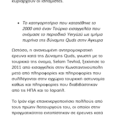
κυριαρχούν οι ισλαμιστές.
Το κατηγορητήριο που κατατέθηκε το
2000 από έναν Τούρκο εισαγγελέα που
ονόμασε το περιοδικό Yeryüzü ως τμήμα
πυρήνα της δύναμης Quds στην Άγκυρα
Ωστόσο, η ανανεωμένη αντιτρομοκρατική
έρευνα κατά της Δύναμης Quds, γνωστή με το
τουρκικό της όνομα, Selam Tevhid, ξεκίνησε το
2011 από εισαγγελείς στην Κωνσταντινούπολη
μετά από πληροφορίες και πληροφορίες που
συλλέγονται στην εγχώρια τουρκική αστυνομία
καθώς και πληροφορίες που διαβιβάστηκαν
από τις ΗΠΑ και το Ισραήλ.
Το Ιράν είχε επανενεργοποιήσει πολλούς από
τους πρώην λειτουργούς του, οι οποίοι στην
πραγματικότητα εντοπίστηκαν σε έρευνες κατά