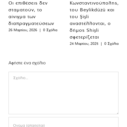
Οι επιθέσεις δεν
Κωνσταντινούπολης,
σταματούν, το
του Beylikdüzü και
αίνιγμα των
του Şişli
διαπραγματεύσεων
αναστέλλονται, ο
δήμος Shişli
26 Μαρτίου, 2026
|
0 Σχόλια
σφετερίζεται
24 Μαρτίου, 2025
|
0 Σχόλια
Αφήστε ένα σχόλιο
Comment