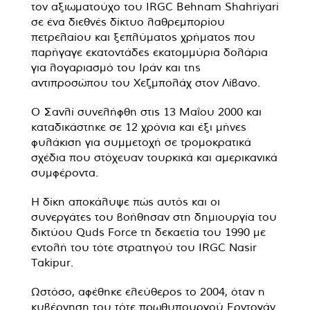
τον αξιωματούχο του IRGC Behnam Shahriyari
σε ένα διεθνές δίκτυο λαθρεμπορίου
πετρελαίου και ξεπλύματος χρήματος που
παρήγαγε εκατοντάδες εκατομμύρια δολάρια
για λογαριασμό του Ιράν και της
αντιπροσώπου του Χεζμπολάχ στον Λίβανο.
Ο Σανλί συνελήφθη στις 13 Μαΐου 2000 και
καταδικάστηκε σε 12 χρόνια και έξι μήνες
φυλάκιση για συμμετοχή σε τρομοκρατικά
σχέδια που στόχευαν τουρκικά και αμερικανικά
συμφέροντα.
Η δίκη αποκάλυψε πώς αυτός και οι
συνεργάτες του βοήθησαν στη δημιουργία του
δικτύου Quds Force τη δεκαετία του 1990 με
εντολή του τότε στρατηγού του IRGC Nasir
Takipur.
Ωστόσο, αφέθηκε ελεύθερος το 2004, όταν η
κυβέρνηση του τότε πρωθυπουργού Ερντογάν