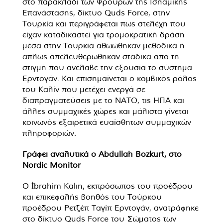
στο παρακλάδι των Φρουρών της Ισλαμικής
Επανάστασης, δίκτυο Quds Force, στην
Τουρκία και περιγράφεται πως στελέχη που
είχαν καταδικαστεί για τρομοκρατική δράση
μέσα στην Τουρκία αθωώθηκαν μεθοδικά ή
απλώς απελευθερώθηκαν σταδικά από τη
στιγμή που ανέλαβε την εξουσία το σύστημα
Ερντογάν. Και επισημαίνεται ο κομβικός ρόλος
του Καλίν που μετέχει ενεργά σε
διαπραγματεύσεις με το ΝΑΤΟ, τις ΗΠΑ και
άλλες συμμαχικές χώρες και μάλιστα γίνεται
κοινωνός εξαιρετικά ευαίσθητων συμμαχικών
πληροφοριών.
Γράφει αναλυτικά ο Abdullah Bozkurt, στο
Nordic Monitor
Ο İbrahim Kalın, εκπρόσωπος του προέδρου
και επικεφαλής βοηθός του Τούρκου
προέδρου Ρετζέπ Ταγίπ Ερντογάν, ανατράφηκε
στο δίκτυο Quds Force του Σώματος των