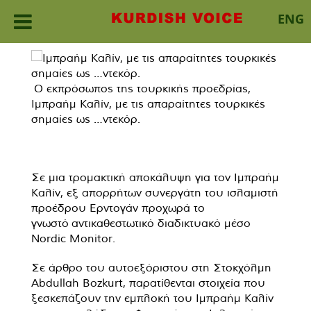
ENG
Skip
to
content
Ο εκπρόσωπος της τουρκικής προεδρίας,
Ιμπραήμ Καλίν, με τις απαραίτητες τουρκικές
σημαίες ως …ντεκόρ.
Σε μια τρομακτική αποκάλυψη για τον Ιμπραήμ
Καλίν, εξ απορρήτων συνεργάτη του ισλαμιστή
προέδρου Ερντογάν προχωρά το
γνωστό
αντικαθεστωτικό διαδικτυακό μέσο
Nordic Monitor.
Σε άρθρο του αυτοεξόριστου στη Στοκχόλμη
Abdullah Bozkurt, παρατίθενται στοιχεία που
ξεσκεπάζουν την εμπλοκή του Ιμπραήμ Καλίν