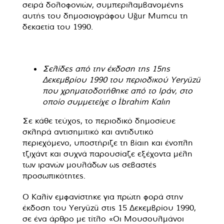
σειρά δολοφονιών, συμπεριλαμβανομένης
αυτής του δημοσιογράφου Uğur Mumcu τη
δεκαετία του 1990.
Σελίδες από την έκδοση της 15ης
Δεκεμβρίου 1990 του περιοδικού Yeryüzü
που χρηματοδοτήθηκε από το Ιράν, στο
οποίο συμμετείχε ο İbrahim Kalın
Σε κάθε τεύχος, το περιοδικό δημοσίευε
σκληρά αντισημιτικό και αντιδυτικό
περιεχόμενο, υποστήριζε τη βίαιη και ένοπλη
τζιχάντ και συχνά παρουσίαζε εξέχοντα μέλη
των ιρανών μουλάδων ως σεβαστές
προσωπικότητες.
Ο Καλίν εμφανίστηκε για πρώτη φορά στην
έκδοση του Yeryüzü στις 15 Δεκεμβρίου 1990,
σε ένα άρθρο με τίτλο «Οι Μουσουλμάνοι