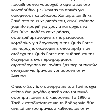
προώθησε ένα νομοσχέδιο αμνηστίας στο
κοινοβούλιο, μειώνοντας τις ποινές για
ορισμένους κατάδικους. Χρησιμοποιήθηκε
ξανά από τους χειριστές του, αφού κράτησε
χαμηλό προφίλ για χρόνια και άρχισε να
διευθύνει πολλές επιχειρήσεις,
συμπεριλαμβανομένης της μεταφοράς
κεφαλαίων για λογαριασμό της Quds Force,
της παροχής οικονομικής υποστήριξης σε
στελέχη της Quds Force στη φυλακή και της
διαχείρισης ενός προγράμματος
στρατολόγησης και ανάπτυξης περιουσιακών
στοιχείων για Ιρανούς νοημοσύνη στην
Άγκυρα.
Όπως ο Σανλί, ο συνεργάτης του Τσελίκ έχει
επίσης ένα μεγάλο φάκελο στο τουρκικό
σύστημα ποινικής δικαιοσύνης. Το 1996 ο
Τσελίκ καταδικάστηκε για τη δολοφονία δύο
αντιπάλων του ιρανικού καθεστώτος στην