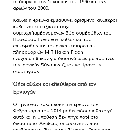
τη διάρκεια της δεκαετίας του 1990 και των
αρχών του 2000.
Καθώς η έρευνα εμβάθυνε, ορισμένοι ανώτεροι
κυβερνητικοί αξιωματούχοι,
συμπεριλαμβανομένων δύο συμβούλων του
Προέδρου Ερντογάν, καθώς και του
επικεφαλής της τουρκικής υπηρεσίας
πληροφοριών MIT Hakan Fidan,
ενοχοποιήθηκαν για διασυνδέσεις με πυρήνες
της ιρανικής δύναμης Quds και Ιρανούς
στρατηγούς.
Όλοι αθώοι και ελεύθεροι από τον
Ερντογάν
Ο Ερντογάν «σκότωσε» την έρευνα τον
Φεβρουάριο του 2014 μόλις ειδοποιήθηκε γι’
αυτό και η υπόθεση δεν πήγε ποτέ στο
δικαστήριο. Αντίθετα, οι ερευνητές που
σχεδίασαν το δίκτυο της δύναμης Quds στην