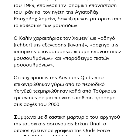
του 1989, επαίνεσε την ισλαμική επανάσταση
του Ιράν και τον ηγέτη της Αγιατολάχ
Ρουχολάχ Χομεϊνί, δανειζόμενος ρητορική από
το καθεστώς των μουλάδων.
Ο Καλίν χαρακτήρισε τον Χομεϊνί ως «οδηγό
[rehber] της εξέγερσης [kıyam]», «αρχηγό της
ισλαμικής επανάστασης», «ιμάμη επαναστατών
μουσουλμάνων» και «παράδειγμα πιστών
μουσουλμάνων».
Οι επιχειρήσεις της Δύναμης Quds που
επικεντρώθηκαν γύρω από το περιοδικό
Yeryüzü τεκμηριώθηκαν καλά από Τούρκους
ερευνητές σε μια ποινική υπόθεση ορόσημο
στις αρχές του 2000.
Σύμφωνα με δικαστική μαρτυρία του αρχηγού
της τουρκικής αστυνομίας Erkan Ünal, ο
οποίος ερεύνησε γραφεία της Quds Force