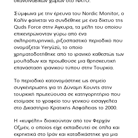
σκανδιναβικών χωρών στο ΝΑΤΟ.
Σύμφωνα με την έρευνα του Nordic Monitor, ο
Καλίν φαίνεται να συνδέθηκε με ένα δίκτυο της
Quds Force στην Άγκυρα, τα μέλη του οποίου
επικεντρώνονταν γύρω από ένα
σκληροπυρηνικό, ριζοσπαστικό περιοδικό που
ονομάζεται Yeryüzü, το οποίο
χρηματοδοτήθηκε από το ιρανικό καθεστώς των
μουλάδων και προωθούσε μια θρησκευτική
επανάσταση ιρανικού τύπου στην Τουρκία.
Το περιοδικό κατονομάστηκε ως σημείο
συγκέντρωσης για τη Δύναμη Κουντς στην
τουρκική πρωτεύουσα σε κατηγορητήριο που
ετοίμασε το γραφείο του γενικού εισαγγελέα
στο Δικαστήριο Κρατικής Ασφάλειας το 2000.
Η «κυψέλη» διοικούνταν από τον Φερχάν
Οζμέν, ο οποίος είχε εκπαιδευτεί σε όπλα και
εκρηκτικά στο Ιράν και καταδικάστηκε για μια