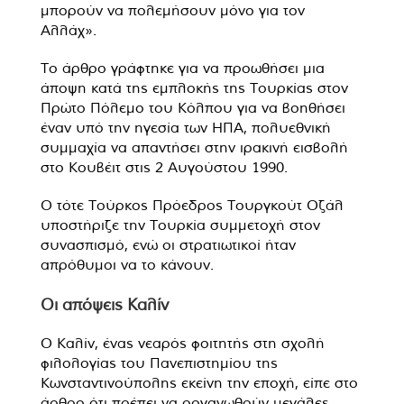
μπορούν να πολεμήσουν μόνο για τον
Αλλάχ».
Το άρθρο γράφτηκε για να προωθήσει μια
άποψη κατά της εμπλοκής της Τουρκίας στον
Πρώτο Πόλεμο του Κόλπου για να βοηθήσει
έναν υπό την ηγεσία των ΗΠΑ, πολυεθνική
συμμαχία να απαντήσει στην ιρακινή εισβολή
στο Κουβέιτ στις 2 Αυγούστου 1990.
Ο τότε Τούρκος Πρόεδρος Τουργκούτ Οζάλ
υποστήριζε την Τουρκία συμμετοχή στον
συνασπισμό, ενώ οι στρατιωτικοί ήταν
απρόθυμοι να το κάνουν.
Οι απόψεις Καλίν
Ο Καλίν, ένας νεαρός φοιτητής στη σχολή
φιλολογίας του Πανεπιστημίου της
Κωνσταντινούπολης εκείνη την εποχή, είπε στο
άρθρο ότι πρέπει να οργανωθούν μεγάλες