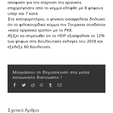
απόφαση για την στέρηση της κρατικής
επιχορήγησης από το κόμμα ελήφθη με 8 ψήφους
υπέρ και 7 κατά.
Στο κατηγορητήριο, ο γενικός εισαγγελέας δηλώνει
ότι το φιλοκουρδικό κόμμα της Τουρκίας συνδέεται
«κατά οργανικό τρόπο» με το PKK.
Αξίζει να σημειωθεί ότι το HDP εξασφάλισε το 12%
των ψήφων στις βουλευτικές εκλογές του 2018 και
εξέλεξε 60 βουλευτές.
Μοιράσου τη δημοσίευση στα μέσα
κοινωνικής δικτύωσης !
Facebook
Twitter
Reddit
WhatsApp
Tumblr
Email
Σχετικά Άρθρα