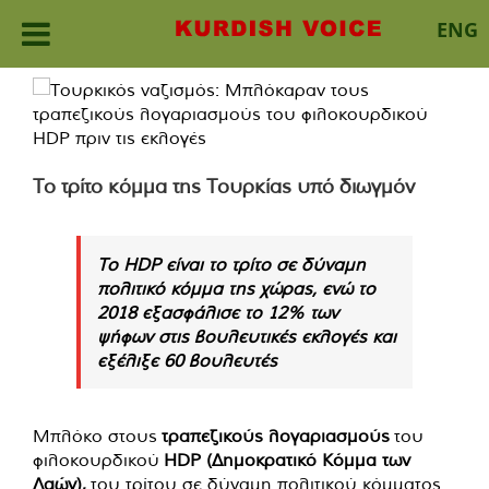
ENG
Skip
to
content
Το τρίτο κόμμα της Τουρκίας υπό διωγμόν
Το HDP είναι το τρίτο σε δύναμη
πολιτικό κόμμα της χώρας, ενώ το
2018 εξασφάλισε το 12% των
ψήφων στις βουλευτικές εκλογές και
εξέλιξε 60 βουλευτές
Μπλόκο στους
τραπεζικούς λογαριασμούς
του
φιλοκουρδικού
HDP (Δημοκρατικό Κόμμα των
Λαών),
του τρίτου σε δύναμη πολιτικού κόμματος