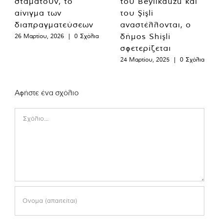
σταματούν, το
του Beylikdüzü και
αίνιγμα των
του Şişli
διαπραγματεύσεων
αναστέλλονται, ο
δήμος Shişli
26 Μαρτίου, 2026
|
0 Σχόλια
σφετερίζεται
24 Μαρτίου, 2025
|
0 Σχόλια
Αφήστε ένα σχόλιο
Comment