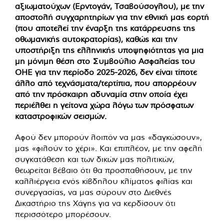
αξιωματούχων (Ερντογάν, Τσαβούσογλου), με την
αποστολή συγχαρητηρίων για την εθνική μας εορτή
(που αποτελεί την έναρξη της κατάρρευσης της
οθωμανικής αυτοκρατορίας), καθώς και την
υποστήριξη της ελληνικής υποψηφιότητας για μια
μη μόνιμη θέση στο Συμβούλιο Ασφαλείας του
ΟΗΕ για την περίοδο 2025-2026, δεν είναι τίποτε
άλλο από τεχνάσματα/τερτίπια, που απορρέουν
από την πρόσκαιρη αδυναμία στην οποία έχει
περιέλθει η γείτονα χώρα λόγω των πρόσφατων
καταστροφικών σεισμών.
Αφού δεν μπορούν λοιπόν να μας «δαγκώσουν»,
μας «φιλούν το χέρι». Και επιπλέον, με την αφελή
συγκατάθεση και των δικών μας πολιτικών,
θεωρείται βέβαιο ότι θα προσπαθήσουν, με την
καλλιέργεια ενός κίβδηλου κλίματος φιλίας και
συνεργασίας, να μας σύρουν στο Διεθνές
Δικαστήριο της Χάγης για να κερδίσουν ότι
περισσότερο μπορέσουν.