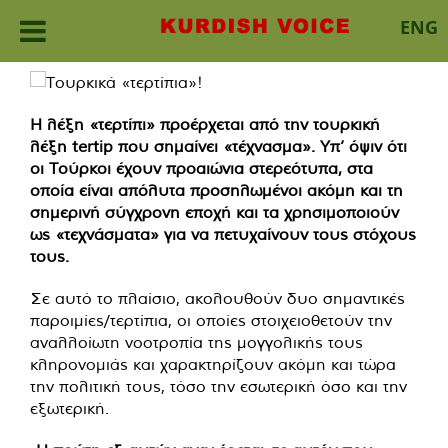
ENG
Skip
to
content
Η λέξη «τερτίπι» προέρχεται από την τουρκική
λέξη tertip που σημαίνει «τέχνασμα». Υπ’ όψιν ότι
οι Τούρκοι έχουν προαιώνια στερεότυπα, στα
οποία είναι απόλυτα προσηλωμένοι ακόμη και τη
σημερινή σύγχρονη εποχή και τα χρησιμοποιούν
ως «τεχνάσματα» για να πετυχαίνουν τους στόχους
τους.
Σε αυτό το πλαίσιο, ακολουθούν δυο σημαντικές
παροιμίες/τερτίπια, οι οποίες στοιχειοθετούν την
αναλλοίωτη νοοτροπία της μογγολικής τους
κληρονομιάς και χαρακτηρίζουν ακόμη και τώρα
την πολιτική τους, τόσο την εσωτερική όσο και την
εξωτερική.