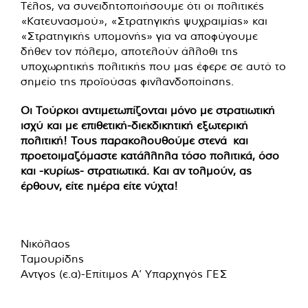
Τέλος, να συνειδητοποιήσουμε ότι οι πολιτικές
«Κατευνασμού», «Στρατηγικής ψυχραιμίας» και
«Στρατηγικής υπομονής» για να αποφύγουμε
δήθεν τον πόλεμο, αποτελούν άλλοθι της
υποχωρητικής πολιτικής που μας έφερε σε αυτό το
σημείο της προϊούσας φινλανδοποίησης.
Οι Τούρκοι αντιμετωπίζονται μόνο με στρατιωτική
ισχύ και με επιθετική-διεκδικητική εξωτερική
πολιτική! Τους παρακολουθούμε στενά και
προετοιμαζόμαστε κατάλληλα τόσο πολιτικά, όσο
και -κυρίως- στρατιωτικά. Και αν τολμούν, ας
έρθουν, είτε ημέρα είτε νύχτα!
Νικόλαος
Ταμουρί
Αντγος (ε.α)-Επίτιμος Α’ Υπαρχηγός ΓΕΣ