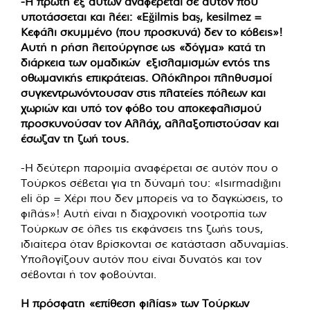
-Η πρώτη εξ αυτών αναφέρεται σε αυτόν που
υποτάσσεται και λέει: «Eğilmis baş, kesilmez =
Κεφάλι σκυμμένο (που προσκυνά) δεν το κόβεις»!
Αυτή η ρήση λειτούργησε ως «δόγμα» κατά τη
διάρκεια των ομαδικών εξισλαμισμών εντός της
οθωμανικής επικράτειας. Ολόκληροι πληθυσμοί
συγκεντρωνόντουσαν στις πλατείες πόλεων και
χωριών και υπό τον φόβο του αποκεφαλισμού
προσκυνούσαν τον Αλλάχ, αλλαξοπιστούσαν και
έσωζαν τη ζωή τους.
-Η δεύτερη παροιμία αναφέρεται σε αυτόν που ο
Τούρκος σέβεται για τη δύναμή του: «Isırmadığını
eli öp = Χέρι που δεν μπορείς να το δαγκώσεις, το
φιλάς»! Αυτή είναι η διαχρονική νοοτροπία των
Τούρκων σε όλες τις εκφάνσεις της ζωής τους,
ιδιαίτερα όταν βρίσκονται σε κατάσταση αδυναμίας.
Υπολογίζουν αυτόν που είναι δυνατός και τον
σέβονται ή τον φοβούνται.
Η πρόσφατη «επίθεση φιλίας» των Τούρκων